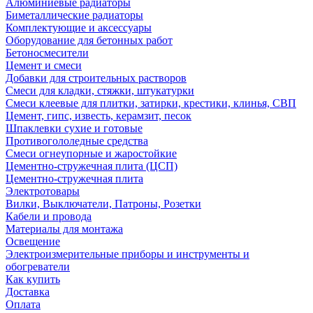
Алюминиевые радиаторы
Биметаллические радиаторы
Комплектующие и аксессуары
Оборудование для бетонных работ
Бетоносмесители
Цемент и смеси
Добавки для строительных растворов
Смеси для кладки, стяжки, штукатурки
Смеси клеевые для плитки, затирки, крестики, клинья, СВП
Цемент, гипс, известь, керамзит, песок
Шпаклевки сухие и готовые
Противогололедные средства
Смеси огнеупорные и жаростойкие
Цементно-стружечная плита (ЦСП)
Цементно-стружечная плита
Электротовары
Вилки, Выключатели, Патроны, Розетки
Кабели и провода
Материалы для монтажа
Освещение
Электроизмерительные приборы и инструменты и
обогреватели
Как купить
Доставка
Оплата