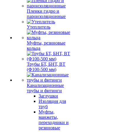
Пленки гидро и
пароизоляционные
Утеплитель
Муфты, резиновые
кольца
Трубы БТ, БНТ, ВТ
(Ф100-500 мм)
Канализационные
трубы и фитинги
Заглушки
Изоляция для
труб
Муфты,
манжеты,
переходники и
резиновые