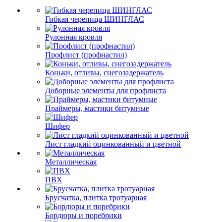
Гибкая черепица ШИНГЛАС
Рулонная кровля
Профлист (профнастил)
Коньки, отливы, снегозадержатель
Доборные элементы для профлиста
Праймеры, мастики битумные
Шифер
Лист гладкий оцинкованный и цветной
Металлическая
ПВХ
Брусчатка, плитка тротуарная
Бордюры и поребрики