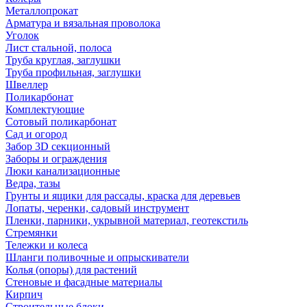
Металлопрокат
Арматура и вязальная проволока
Уголок
Лист стальной, полоса
Труба круглая, заглушки
Труба профильная, заглушки
Швеллер
Поликарбонат
Комплектующие
Сотовый поликарбонат
Сад и огород
Забор 3D секционный
Заборы и ограждения
Люки канализационные
Ведра, тазы
Грунты и ящики для рассады, краска для деревьев
Лопаты, черенки, садовый инструмент
Пленки, парники, укрывной материал, геотекстиль
Стремянки
Тележки и колеса
Шланги поливочные и опрыскиватели
Колья (опоры) для растений
Стеновые и фасадные материалы
Кирпич
Строительные блоки