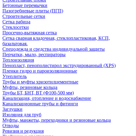
Бетонные перемычки
Пазогребневые плиты (ПГП)
Строительные сетки
Сетка рабица
Стеклосетки
Просечно-вытяжная сетка
Сетка сварная кладочная, стеклопластиковая, КСП,
базальтовая.
Спецодежда и средства индивидуальной защиты
Перчатки, мыло, респираторы
Теплоизоляция
Пенопласт, пенополистирол экструдированный (XPS)
Пленки гидро и пароизоляционные
Утеплитель
Трубы и муфты хризотилцементные
Муфты, резиновые кольца
Трубы БТ, БНТ, ВТ (Ф100-500 мм)
Канализация, отопление и водоснабжение
Канализационные трубы и фитинги
Заглушки
Изоляция для труб
Муфты, манжеты, переходники и резиновые кольца
Отводы
Ревизия и редукция