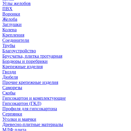
Углы желобов
ПВХ
Воронки
Желоба
Заглушки
Колена
Крепления
Соединители
Трубы
Благоустройство
Брусчатка, плитка тротуарная
Бордюры и поребрики
Крепежные изделия
Гвозди
Дюбеля
Прочие крепежные изделия
Саморезы
Скобы
Гипсокартон и комплектующие
Гипсокартон (ГКЛ)
Профиля для гипсокартона
Серпянки
Уголки и маячки
Древесно-плитные материалы
МДФ плита