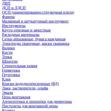
ДВП
ДСП и ЛДСП
ОСП (ориентированно-стружечная плита)
Фанера
Малярный и штукатурный инструмент
Инструменты
Круги отрезные и зачистные
Расходные материалы
Сетки абразивные, бумага наждачная
Электроды сварочные, маски сварщика
Валики
Кисти
Терки
Шпатели
Строительная химия
Герметики
Грунтовки
Клеи
Краски вододисперсионные (ВД)
Лаки, растворители, олифа
Эмали
Пена монтажная
Антисептики и пропитки для древесины
Пистолеты для монтажной пены
Колеры