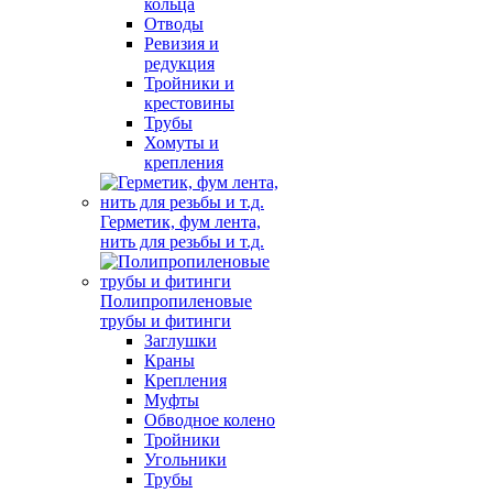
кольца
Отводы
Ревизия и
редукция
Тройники и
крестовины
Трубы
Хомуты и
крепления
Герметик, фум лента,
нить для резьбы и т.д.
Полипропиленовые
трубы и фитинги
Заглушки
Краны
Крепления
Муфты
Обводное колено
Тройники
Угольники
Трубы