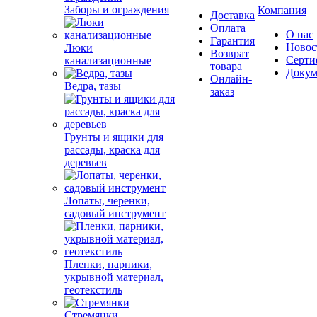
Заборы и ограждения
Компания
Доставка
Оплата
О нас
Гарантия
Новос
Люки
Возврат
Серти
канализационные
товара
Докум
Онлайн-
Ведра, тазы
заказ
Грунты и ящики для
рассады, краска для
деревьев
Лопаты, черенки,
садовый инструмент
Пленки, парники,
укрывной материал,
геотекстиль
Стремянки