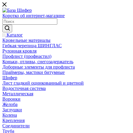
Коротко об интернет-магазине
Каталог
Кровельные материалы
Гибкая черепица ШИНГЛАС
Рулонная кровля
Профлист (профнастил)
Коньки, отливы, снегозадержатель
Доборные элементы для профлиста
Праймеры, мастики битумные
Шифер
Лист гладкий оцинкованный и цветной
Водосточная система
Металлическая
Воронки
Желоба
Заглушки
Колена
Крепления
Соединители
Труба