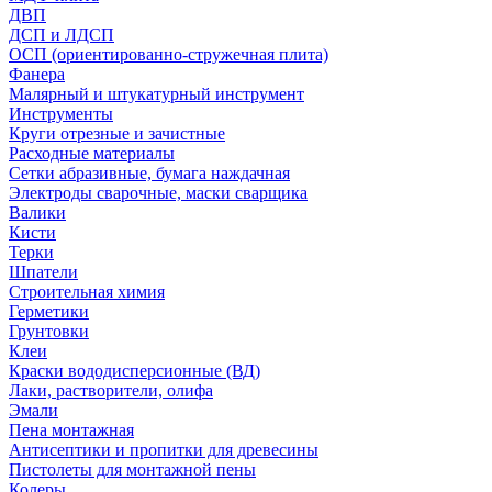
ДВП
ДСП и ЛДСП
ОСП (ориентированно-стружечная плита)
Фанера
Малярный и штукатурный инструмент
Инструменты
Круги отрезные и зачистные
Расходные материалы
Сетки абразивные, бумага наждачная
Электроды сварочные, маски сварщика
Валики
Кисти
Терки
Шпатели
Строительная химия
Герметики
Грунтовки
Клеи
Краски вододисперсионные (ВД)
Лаки, растворители, олифа
Эмали
Пена монтажная
Антисептики и пропитки для древесины
Пистолеты для монтажной пены
Колеры