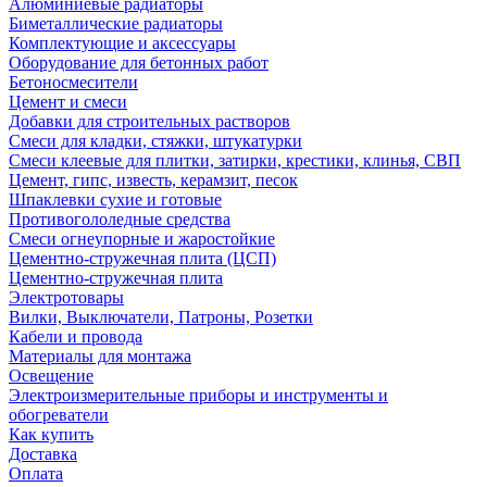
Алюминиевые радиаторы
Биметаллические радиаторы
Комплектующие и аксессуары
Оборудование для бетонных работ
Бетоносмесители
Цемент и смеси
Добавки для строительных растворов
Смеси для кладки, стяжки, штукатурки
Смеси клеевые для плитки, затирки, крестики, клинья, СВП
Цемент, гипс, известь, керамзит, песок
Шпаклевки сухие и готовые
Противогололедные средства
Смеси огнеупорные и жаростойкие
Цементно-стружечная плита (ЦСП)
Цементно-стружечная плита
Электротовары
Вилки, Выключатели, Патроны, Розетки
Кабели и провода
Материалы для монтажа
Освещение
Электроизмерительные приборы и инструменты и
обогреватели
Как купить
Доставка
Оплата