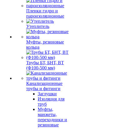
Пленки гидро и
пароизоляционные
Утеплитель
Муфты, резиновые
кольца
Трубы БТ, БНТ, ВТ
(Ф100-500 мм)
Канализационные
трубы и фитинги
Заглушки
Изоляция для
труб
Муфты,
манжеты,
переходники и
резиновые