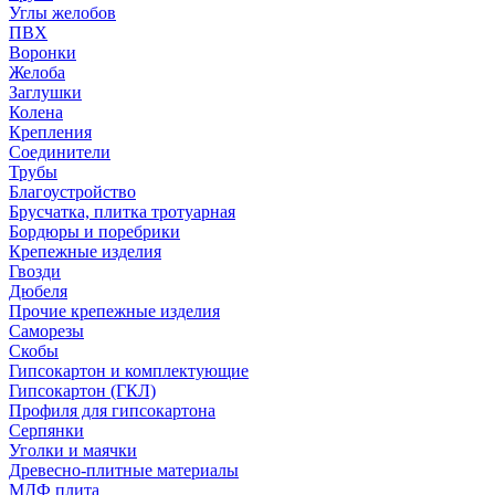
Углы желобов
ПВХ
Воронки
Желоба
Заглушки
Колена
Крепления
Соединители
Трубы
Благоустройство
Брусчатка, плитка тротуарная
Бордюры и поребрики
Крепежные изделия
Гвозди
Дюбеля
Прочие крепежные изделия
Саморезы
Скобы
Гипсокартон и комплектующие
Гипсокартон (ГКЛ)
Профиля для гипсокартона
Серпянки
Уголки и маячки
Древесно-плитные материалы
МДФ плита