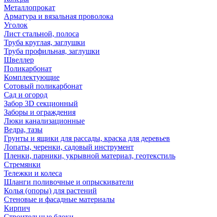
Металлопрокат
Арматура и вязальная проволока
Уголок
Лист стальной, полоса
Труба круглая, заглушки
Труба профильная, заглушки
Швеллер
Поликарбонат
Комплектующие
Сотовый поликарбонат
Сад и огород
Забор 3D секционный
Заборы и ограждения
Люки канализационные
Ведра, тазы
Грунты и ящики для рассады, краска для деревьев
Лопаты, черенки, садовый инструмент
Пленки, парники, укрывной материал, геотекстиль
Стремянки
Тележки и колеса
Шланги поливочные и опрыскиватели
Колья (опоры) для растений
Стеновые и фасадные материалы
Кирпич
Строительные блоки