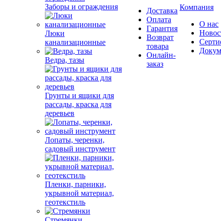
Заборы и ограждения
Компания
Доставка
Оплата
О нас
Гарантия
Новос
Люки
Возврат
Серти
канализационные
товара
Докум
Онлайн-
Ведра, тазы
заказ
Грунты и ящики для
рассады, краска для
деревьев
Лопаты, черенки,
садовый инструмент
Пленки, парники,
укрывной материал,
геотекстиль
Стремянки