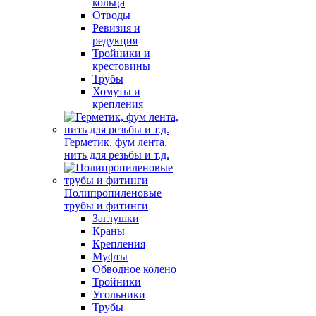
кольца
Отводы
Ревизия и
редукция
Тройники и
крестовины
Трубы
Хомуты и
крепления
Герметик, фум лента,
нить для резьбы и т.д.
Полипропиленовые
трубы и фитинги
Заглушки
Краны
Крепления
Муфты
Обводное колено
Тройники
Угольники
Трубы