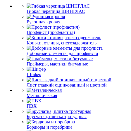
Гибкая черепица ШИНГЛАС
Рулонная кровля
Профлист (профнастил)
Коньки, отливы, снегозадержатель
Доборные элементы для профлиста
Праймеры, мастики битумные
Шифер
Лист гладкий оцинкованный и цветной
Металлическая
ПВХ
Брусчатка, плитка тротуарная
Бордюры и поребрики