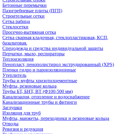
Бетонные перемычки
Пазогребневые плиты (ПГП)
Строительные сетки
Сетка рабица
Стеклосетки
Просечно-вытяжная сетка
Сетка сварная кладочная, стеклопластиковая, КСП,
базальтовая.
Спецодежда и средства индивидуальной защиты
Перчатки, мыло, респираторы
Теплоизоляция
Пенопласт, пенополистирол экструдированный (XPS)
Пленки гидро и пароизоляционные
Утеплитель
Трубы и муфты хризотилцементные
Муфты, резиновые кольца
Трубы БТ, БНТ, ВТ (Ф100-500 мм)
Канализация, отопление и водоснабжение
Канализационные трубы и фитинги
Заглушки
Изоляция для труб
Муфты, манжеты, переходники и резиновые кольца
Отводы
Ревизия и редукция