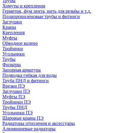
Трубы
Хомуты и крепления
Герметик, фум лента, нить для резьбы и т.д.
Полипропиленовые трубы и фитинги
Заглушки
Краны
Крепления
Муфты
Обводное колено
Тройники
Угольники
Трубы
Фильтры
Запорная арматура
Подводка гибкая для воды
Труба ПНД и фитинги
Врезки ПЭ
Заглушки ПЭ
Муфты ПЭ
Тройники ПЭ
Трубы ПНД
Угольники ПЭ
Шаровые краны ПЭ
Радиаторы отопления и аксессуары
Алюминиевые радиаторы