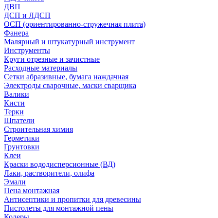
ДВП
ДСП и ЛДСП
ОСП (ориентированно-стружечная плита)
Фанера
Малярный и штукатурный инструмент
Инструменты
Круги отрезные и зачистные
Расходные материалы
Сетки абразивные, бумага наждачная
Электроды сварочные, маски сварщика
Валики
Кисти
Терки
Шпатели
Строительная химия
Герметики
Грунтовки
Клеи
Краски вододисперсионные (ВД)
Лаки, растворители, олифа
Эмали
Пена монтажная
Антисептики и пропитки для древесины
Пистолеты для монтажной пены
Колеры