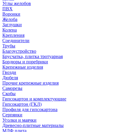
Углы желобов
ПВХ
Воронки
Желоба
Заглушки
Колена
Крепления
Соединители
Трубы
Благоустройство
Брусчатка, плитка тротуарная
Бордюры и поребрики
Крепежные изделия
Гвозди
Дюбеля
Прочие крепежные изделия
Саморезы
Скобы
Гипсокартон и комплектующие
Гипсокартон (ГКЛ)
Профиля для гипсокартона
Серпянки
Уголки и маячки
Древесно-плитные материалы
МДФ плита