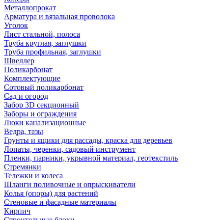
Металлопрокат
Арматура и вязальная проволока
Уголок
Лист стальной, полоса
Труба круглая, заглушки
Труба профильная, заглушки
Швеллер
Поликарбонат
Комплектующие
Сотовый поликарбонат
Сад и огород
Забор 3D секционный
Заборы и ограждения
Люки канализационные
Ведра, тазы
Грунты и ящики для рассады, краска для деревьев
Лопаты, черенки, садовый инструмент
Пленки, парники, укрывной материал, геотекстиль
Стремянки
Тележки и колеса
Шланги поливочные и опрыскиватели
Колья (опоры) для растений
Стеновые и фасадные материалы
Кирпич
Строительные блоки