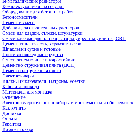
Биметаллические радиаторы
Комплектующие и аксессуары
Оборудование для бетонных работ
Бетоносмесители
Цемент и смеси
Добавки для строительных растворов
Смеси для кладки, стяжки, штукатурки
Смеси клеевые для плитки, затирки, крестики, клинья, СВП
Цемент, гипс, известь, керамзит, песок
Шпаклевки сухие и готовые
Противогололедные средства
Смеси огнеупорные и жаростойкие
Цементно-стружечная плита (ЦСП)
Цементно-стружечная плита
Электротовары
Вилки, Выключатели, Патроны, Розетки
Кабели и провода
Материалы для монтажа
Освещение
Электроизмерительные приборы и инструменты и обогревател
Как купить
Доставка
Оплата
Гарантия
Возврат товара