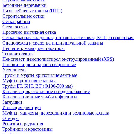
Бетонные перемычки
Пазогребневые плиты (ПГП)
Строительные сетки
Сетка рабица
Стеклосетки
Просечно-вытяжная сетка
Сетка сварная кладочная, стеклопластиковая, КСП, базальтовая
Спецодежда и средства индивидуальной защиты
Перчатки, мыло, респираторы
Теплоизоляция
Пенопласт, пенополистирол экструдированный (XPS)
Пленки гидро и пароизоляционные
Утеплитель
Трубы и муфты хризотилцементные
Муфты, резиновые кольца
Трубы БТ, БНТ, ВТ (Ф100-500 мм)
Канализация, отопление и водоснабжение
Канализационные трубы и фитинги
Заглушки
Изоляция для труб
Муфты, манжеты, переходники и резиновые кольца
Отводы
Ревизия и редукция
Тройники и крестовины