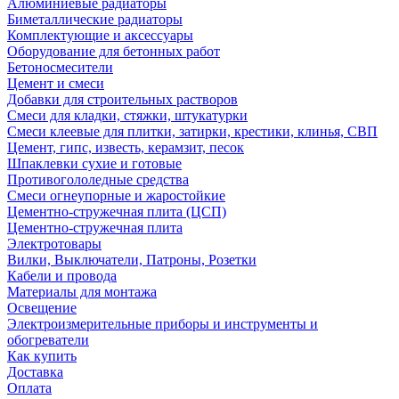
Алюминиевые радиаторы
Биметаллические радиаторы
Комплектующие и аксессуары
Оборудование для бетонных работ
Бетоносмесители
Цемент и смеси
Добавки для строительных растворов
Смеси для кладки, стяжки, штукатурки
Смеси клеевые для плитки, затирки, крестики, клинья, СВП
Цемент, гипс, известь, керамзит, песок
Шпаклевки сухие и готовые
Противогололедные средства
Смеси огнеупорные и жаростойкие
Цементно-стружечная плита (ЦСП)
Цементно-стружечная плита
Электротовары
Вилки, Выключатели, Патроны, Розетки
Кабели и провода
Материалы для монтажа
Освещение
Электроизмерительные приборы и инструменты и
обогреватели
Как купить
Доставка
Оплата