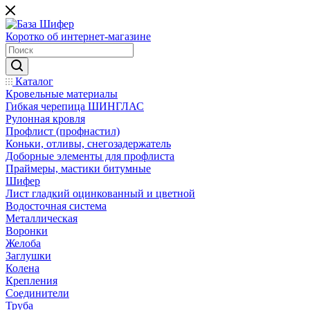
Коротко об интернет-магазине
Каталог
Кровельные материалы
Гибкая черепица ШИНГЛАС
Рулонная кровля
Профлист (профнастил)
Коньки, отливы, снегозадержатель
Доборные элементы для профлиста
Праймеры, мастики битумные
Шифер
Лист гладкий оцинкованный и цветной
Водосточная система
Металлическая
Воронки
Желоба
Заглушки
Колена
Крепления
Соединители
Труба