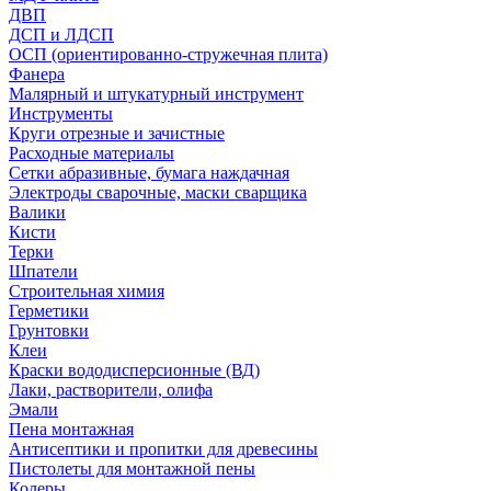
ДВП
ДСП и ЛДСП
ОСП (ориентированно-стружечная плита)
Фанера
Малярный и штукатурный инструмент
Инструменты
Круги отрезные и зачистные
Расходные материалы
Сетки абразивные, бумага наждачная
Электроды сварочные, маски сварщика
Валики
Кисти
Терки
Шпатели
Строительная химия
Герметики
Грунтовки
Клеи
Краски вододисперсионные (ВД)
Лаки, растворители, олифа
Эмали
Пена монтажная
Антисептики и пропитки для древесины
Пистолеты для монтажной пены
Колеры