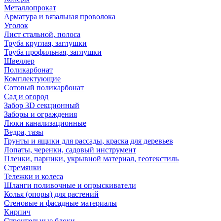
Металлопрокат
Арматура и вязальная проволока
Уголок
Лист стальной, полоса
Труба круглая, заглушки
Труба профильная, заглушки
Швеллер
Поликарбонат
Комплектующие
Сотовый поликарбонат
Сад и огород
Забор 3D секционный
Заборы и ограждения
Люки канализационные
Ведра, тазы
Грунты и ящики для рассады, краска для деревьев
Лопаты, черенки, садовый инструмент
Пленки, парники, укрывной материал, геотекстиль
Стремянки
Тележки и колеса
Шланги поливочные и опрыскиватели
Колья (опоры) для растений
Стеновые и фасадные материалы
Кирпич
Строительные блоки