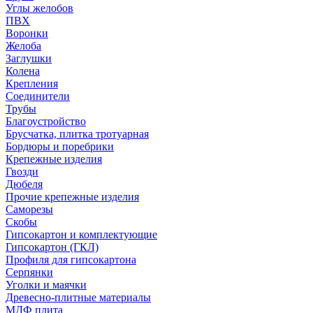
Углы желобов
ПВХ
Воронки
Желоба
Заглушки
Колена
Крепления
Соединители
Трубы
Благоустройство
Брусчатка, плитка тротуарная
Бордюры и поребрики
Крепежные изделия
Гвозди
Дюбеля
Прочие крепежные изделия
Саморезы
Скобы
Гипсокартон и комплектующие
Гипсокартон (ГКЛ)
Профиля для гипсокартона
Серпянки
Уголки и маячки
Древесно-плитные материалы
МДФ плита