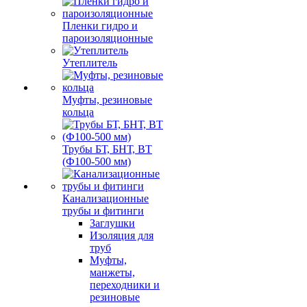
Пленки гидро и
пароизоляционные
Утеплитель
Муфты, резиновые
кольца
Трубы БТ, БНТ, ВТ
(Ф100-500 мм)
Канализационные
трубы и фитинги
Заглушки
Изоляция для
труб
Муфты,
манжеты,
переходники и
резиновые