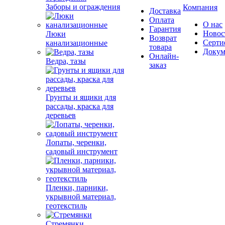
Заборы и ограждения
Компания
Доставка
Оплата
О нас
Гарантия
Новос
Люки
Возврат
Серти
канализационные
товара
Докум
Онлайн-
Ведра, тазы
заказ
Грунты и ящики для
рассады, краска для
деревьев
Лопаты, черенки,
садовый инструмент
Пленки, парники,
укрывной материал,
геотекстиль
Стремянки