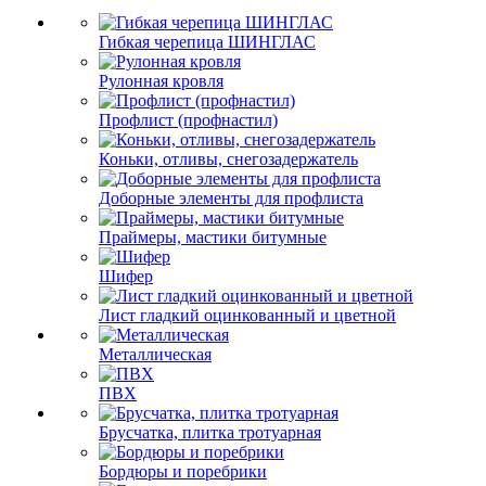
Гибкая черепица ШИНГЛАС
Рулонная кровля
Профлист (профнастил)
Коньки, отливы, снегозадержатель
Доборные элементы для профлиста
Праймеры, мастики битумные
Шифер
Лист гладкий оцинкованный и цветной
Металлическая
ПВХ
Брусчатка, плитка тротуарная
Бордюры и поребрики