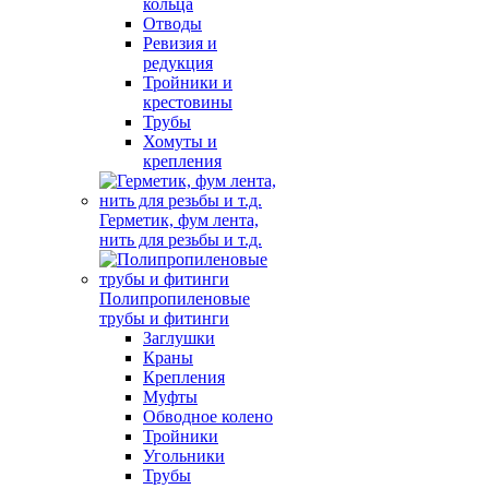
кольца
Отводы
Ревизия и
редукция
Тройники и
крестовины
Трубы
Хомуты и
крепления
Герметик, фум лента,
нить для резьбы и т.д.
Полипропиленовые
трубы и фитинги
Заглушки
Краны
Крепления
Муфты
Обводное колено
Тройники
Угольники
Трубы