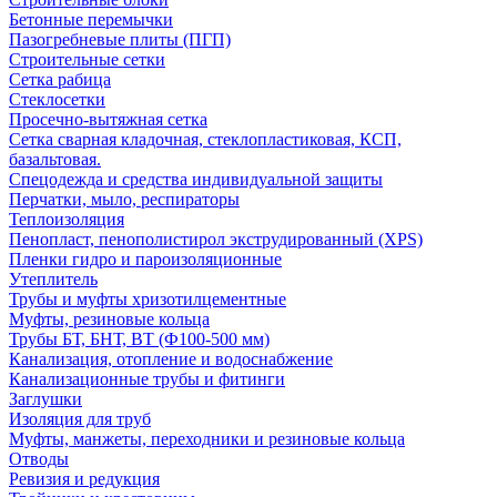
Бетонные перемычки
Пазогребневые плиты (ПГП)
Строительные сетки
Сетка рабица
Стеклосетки
Просечно-вытяжная сетка
Сетка сварная кладочная, стеклопластиковая, КСП,
базальтовая.
Спецодежда и средства индивидуальной защиты
Перчатки, мыло, респираторы
Теплоизоляция
Пенопласт, пенополистирол экструдированный (XPS)
Пленки гидро и пароизоляционные
Утеплитель
Трубы и муфты хризотилцементные
Муфты, резиновые кольца
Трубы БТ, БНТ, ВТ (Ф100-500 мм)
Канализация, отопление и водоснабжение
Канализационные трубы и фитинги
Заглушки
Изоляция для труб
Муфты, манжеты, переходники и резиновые кольца
Отводы
Ревизия и редукция