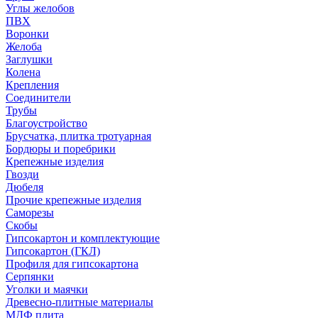
Углы желобов
ПВХ
Воронки
Желоба
Заглушки
Колена
Крепления
Соединители
Трубы
Благоустройство
Брусчатка, плитка тротуарная
Бордюры и поребрики
Крепежные изделия
Гвозди
Дюбеля
Прочие крепежные изделия
Саморезы
Скобы
Гипсокартон и комплектующие
Гипсокартон (ГКЛ)
Профиля для гипсокартона
Серпянки
Уголки и маячки
Древесно-плитные материалы
МДФ плита