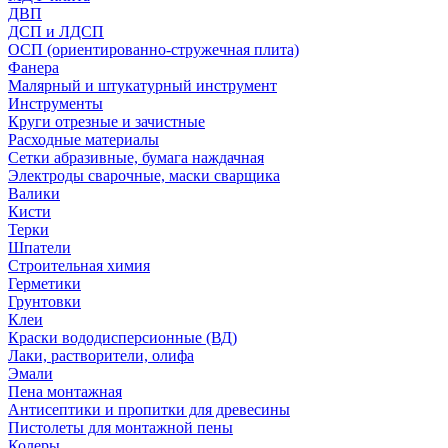
ДВП
ДСП и ЛДСП
ОСП (ориентированно-стружечная плита)
Фанера
Малярный и штукатурный инструмент
Инструменты
Круги отрезные и зачистные
Расходные материалы
Сетки абразивные, бумага наждачная
Электроды сварочные, маски сварщика
Валики
Кисти
Терки
Шпатели
Строительная химия
Герметики
Грунтовки
Клеи
Краски вододисперсионные (ВД)
Лаки, растворители, олифа
Эмали
Пена монтажная
Антисептики и пропитки для древесины
Пистолеты для монтажной пены
Колеры