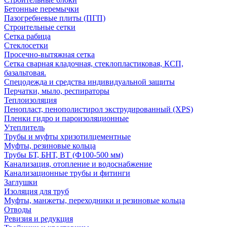
Бетонные перемычки
Пазогребневые плиты (ПГП)
Строительные сетки
Сетка рабица
Стеклосетки
Просечно-вытяжная сетка
Сетка сварная кладочная, стеклопластиковая, КСП,
базальтовая.
Спецодежда и средства индивидуальной защиты
Перчатки, мыло, респираторы
Теплоизоляция
Пенопласт, пенополистирол экструдированный (XPS)
Пленки гидро и пароизоляционные
Утеплитель
Трубы и муфты хризотилцементные
Муфты, резиновые кольца
Трубы БТ, БНТ, ВТ (Ф100-500 мм)
Канализация, отопление и водоснабжение
Канализационные трубы и фитинги
Заглушки
Изоляция для труб
Муфты, манжеты, переходники и резиновые кольца
Отводы
Ревизия и редукция