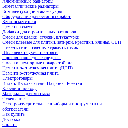
Алюминиевые радиаторы
Биметаллические радиаторы
Комплектующие и аксессуары
Оборудование для бетонных работ
Бетоносмесители
Цемент и смеси
Добавки для строительных растворов
Смеси для кладки, стяжки, штукатурки
Смеси клеевые для плитки, затирки, крестики, клинья, СВП
Цемент, гипс, известь, керамзит, песок
Шпаклевки сухие и готовые
Противогололедные средства
Смеси огнеупорные и жаростойкие
Цементно-стружечная плита (ЦСП)
Цементно-стружечная плита
Электротовары
Вилки, Выключатели, Патроны, Розетки
Кабели и провода
Материалы для монтажа
Освещение
Электроизмерительные приборы и инструменты и
обогреватели
Как купить
Доставка
Оплата