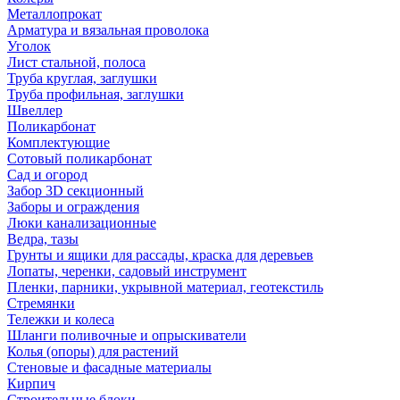
Металлопрокат
Арматура и вязальная проволока
Уголок
Лист стальной, полоса
Труба круглая, заглушки
Труба профильная, заглушки
Швеллер
Поликарбонат
Комплектующие
Сотовый поликарбонат
Сад и огород
Забор 3D секционный
Заборы и ограждения
Люки канализационные
Ведра, тазы
Грунты и ящики для рассады, краска для деревьев
Лопаты, черенки, садовый инструмент
Пленки, парники, укрывной материал, геотекстиль
Стремянки
Тележки и колеса
Шланги поливочные и опрыскиватели
Колья (опоры) для растений
Стеновые и фасадные материалы
Кирпич
Строительные блоки