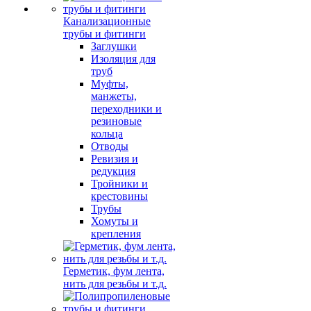
Канализационные
трубы и фитинги
Заглушки
Изоляция для
труб
Муфты,
манжеты,
переходники и
резиновые
кольца
Отводы
Ревизия и
редукция
Тройники и
крестовины
Трубы
Хомуты и
крепления
Герметик, фум лента,
нить для резьбы и т.д.