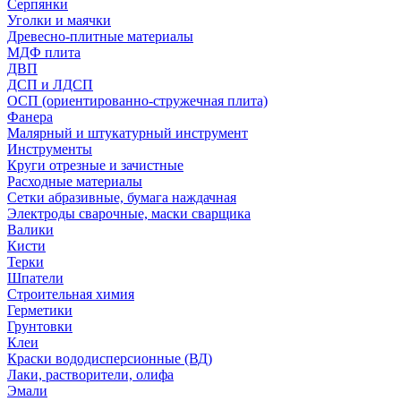
Серпянки
Уголки и маячки
Древесно-плитные материалы
МДФ плита
ДВП
ДСП и ЛДСП
ОСП (ориентированно-стружечная плита)
Фанера
Малярный и штукатурный инструмент
Инструменты
Круги отрезные и зачистные
Расходные материалы
Сетки абразивные, бумага наждачная
Электроды сварочные, маски сварщика
Валики
Кисти
Терки
Шпатели
Строительная химия
Герметики
Грунтовки
Клеи
Краски вододисперсионные (ВД)
Лаки, растворители, олифа
Эмали