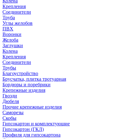
Колена
Крепления
Соединители
Труба
Углы желобов
ПВХ
Воронки
Желоба
Заглушки
Колена
Крепления
Соединители
Трубы
Благоустройство
Брусчатка, плитка тротуарная
Бордюры и поребрики
Крепежные изделия
Гвозди
Дюбеля
Прочие крепежные изделия
Саморезы
Скобы
Гипсокартон и комплектующие
Гипсокартон (ГКЛ)
Профиля для гипсокартона