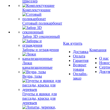
Швеллер
Комплектующие
Сотовый поликарбонат
Забор 3D секционный
Как купить
Заборы и ограждения
Компания
Доставка
Оплата
О нас
Гарантия
Новос
Люки
Возврат
Серти
канализационные
товара
Докум
Онлайн-
Ведра, тазы
заказ
Грунты и ящики для
рассады, краска для
деревьев