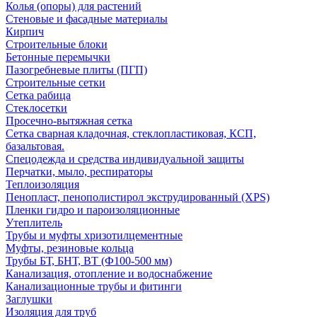
Колья (опоры) для растений
Стеновые и фасадные материалы
Кирпич
Строительные блоки
Бетонные перемычки
Пазогребневые плиты (ПГП)
Строительные сетки
Сетка рабица
Стеклосетки
Просечно-вытяжная сетка
Сетка сварная кладочная, стеклопластиковая, КСП,
базальтовая.
Спецодежда и средства индивидуальной защиты
Перчатки, мыло, респираторы
Теплоизоляция
Пенопласт, пенополистирол экструдированный (XPS)
Пленки гидро и пароизоляционные
Утеплитель
Трубы и муфты хризотилцементные
Муфты, резиновые кольца
Трубы БТ, БНТ, ВТ (Ф100-500 мм)
Канализация, отопление и водоснабжение
Канализационные трубы и фитинги
Заглушки
Изоляция для труб