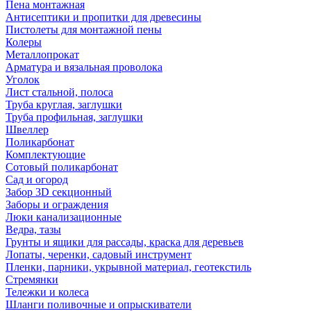
Пена монтажная
Антисептики и пропитки для древесины
Пистолеты для монтажной пены
Колеры
Металлопрокат
Арматура и вязальная проволока
Уголок
Лист стальной, полоса
Труба круглая, заглушки
Труба профильная, заглушки
Швеллер
Поликарбонат
Комплектующие
Сотовый поликарбонат
Сад и огород
Забор 3D секционный
Заборы и ограждения
Люки канализационные
Ведра, тазы
Грунты и ящики для рассады, краска для деревьев
Лопаты, черенки, садовый инструмент
Пленки, парники, укрывной материал, геотекстиль
Стремянки
Тележки и колеса
Шланги поливочные и опрыскиватели