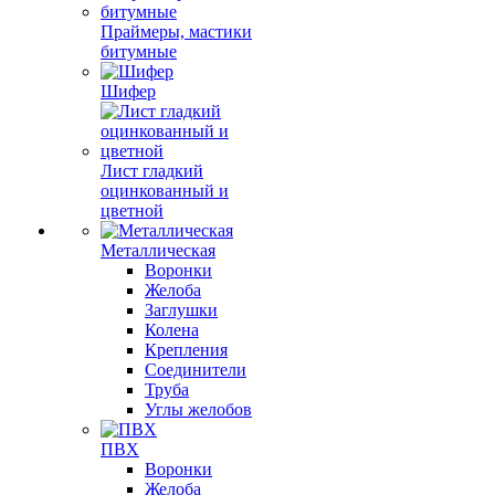
Праймеры, мастики
битумные
Шифер
Лист гладкий
оцинкованный и
цветной
Металлическая
Воронки
Желоба
Заглушки
Колена
Крепления
Соединители
Труба
Углы желобов
ПВХ
Воронки
Желоба