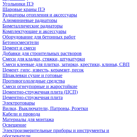
Угольники ПЭ
Шаровые краны ПЭ
Радиаторы отопления и аксессуары
Алюминиевые радиаторы
Биметаллические радиаторы
Комплектующие и аксессуары
Оборудование для бетонных работ
Бетоносмесители
Цемент и смеси
Добавки для строительных растворов
Смеси для кладки, стяжки, штукатурки
Смеси клеевые для плитки, затирки, крестики, клинья, СВП
Цемент, гипс, известь, керамзит, песок
Шпаклевки сухие и готовые
Противогололедные средства
Смеси огнеупорные и жаростойкие
Цементно-стружечная плита (ЦСП)
Цементно-стружечная плита
Электротовары
Вилки, Выключатели, Патроны, Розетки
Кабели и провода
Материалы для монтажа
Освещение
Электроизмерительные приборы и инструменты и
обогреватели