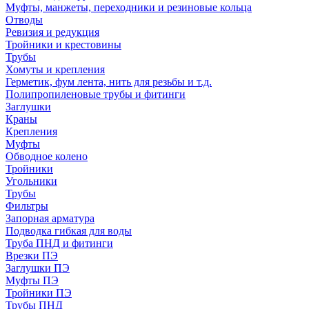
Муфты, манжеты, переходники и резиновые кольца
Отводы
Ревизия и редукция
Тройники и крестовины
Трубы
Хомуты и крепления
Герметик, фум лента, нить для резьбы и т.д.
Полипропиленовые трубы и фитинги
Заглушки
Краны
Крепления
Муфты
Обводное колено
Тройники
Угольники
Трубы
Фильтры
Запорная арматура
Подводка гибкая для воды
Труба ПНД и фитинги
Врезки ПЭ
Заглушки ПЭ
Муфты ПЭ
Тройники ПЭ
Трубы ПНД