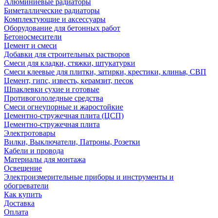
Алюминиевые радиаторы
Биметаллические радиаторы
Комплектующие и аксессуары
Оборудование для бетонных работ
Бетоносмесители
Цемент и смеси
Добавки для строительных растворов
Смеси для кладки, стяжки, штукатурки
Смеси клеевые для плитки, затирки, крестики, клинья, СВП
Цемент, гипс, известь, керамзит, песок
Шпаклевки сухие и готовые
Противогололедные средства
Смеси огнеупорные и жаростойкие
Цементно-стружечная плита (ЦСП)
Цементно-стружечная плита
Электротовары
Вилки, Выключатели, Патроны, Розетки
Кабели и провода
Материалы для монтажа
Освещение
Электроизмерительные приборы и инструменты и
обогреватели
Как купить
Доставка
Оплата