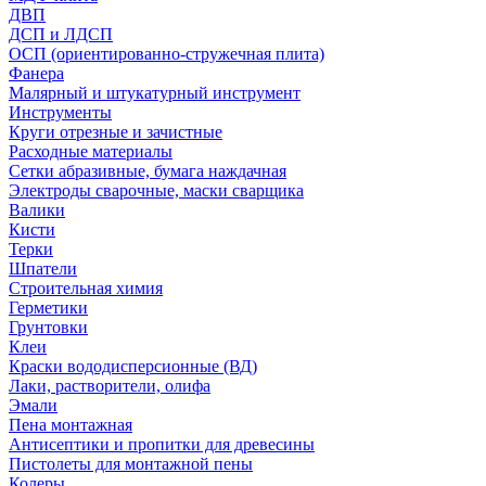
ДВП
ДСП и ЛДСП
ОСП (ориентированно-стружечная плита)
Фанера
Малярный и штукатурный инструмент
Инструменты
Круги отрезные и зачистные
Расходные материалы
Сетки абразивные, бумага наждачная
Электроды сварочные, маски сварщика
Валики
Кисти
Терки
Шпатели
Строительная химия
Герметики
Грунтовки
Клеи
Краски вододисперсионные (ВД)
Лаки, растворители, олифа
Эмали
Пена монтажная
Антисептики и пропитки для древесины
Пистолеты для монтажной пены
Колеры