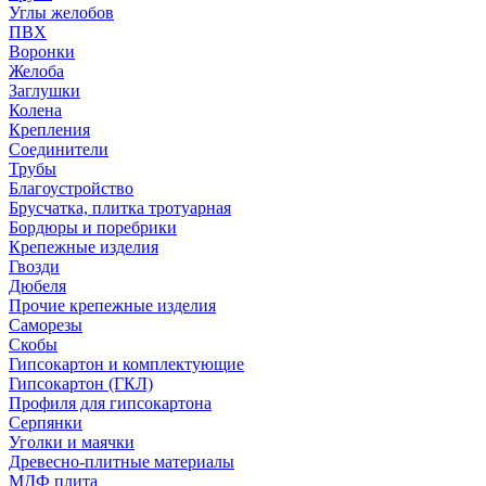
Углы желобов
ПВХ
Воронки
Желоба
Заглушки
Колена
Крепления
Соединители
Трубы
Благоустройство
Брусчатка, плитка тротуарная
Бордюры и поребрики
Крепежные изделия
Гвозди
Дюбеля
Прочие крепежные изделия
Саморезы
Скобы
Гипсокартон и комплектующие
Гипсокартон (ГКЛ)
Профиля для гипсокартона
Серпянки
Уголки и маячки
Древесно-плитные материалы
МДФ плита