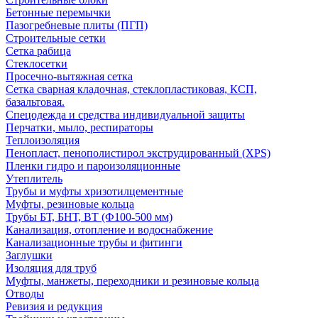
Бетонные перемычки
Пазогребневые плиты (ПГП)
Строительные сетки
Сетка рабица
Стеклосетки
Просечно-вытяжная сетка
Сетка сварная кладочная, стеклопластиковая, КСП,
базальтовая.
Спецодежда и средства индивидуальной защиты
Перчатки, мыло, респираторы
Теплоизоляция
Пенопласт, пенополистирол экструдированный (XPS)
Пленки гидро и пароизоляционные
Утеплитель
Трубы и муфты хризотилцементные
Муфты, резиновые кольца
Трубы БТ, БНТ, ВТ (Ф100-500 мм)
Канализация, отопление и водоснабжение
Канализационные трубы и фитинги
Заглушки
Изоляция для труб
Муфты, манжеты, переходники и резиновые кольца
Отводы
Ревизия и редукция