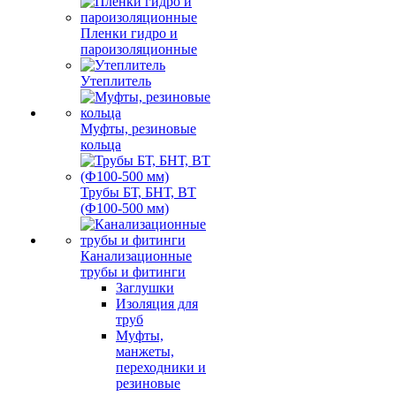
Пленки гидро и
пароизоляционные
Утеплитель
Муфты, резиновые
кольца
Трубы БТ, БНТ, ВТ
(Ф100-500 мм)
Канализационные
трубы и фитинги
Заглушки
Изоляция для
труб
Муфты,
манжеты,
переходники и
резиновые