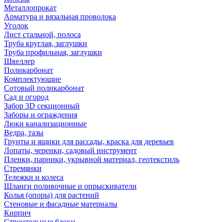
Металлопрокат
Арматура и вязальная проволока
Уголок
Лист стальной, полоса
Труба круглая, заглушки
Труба профильная, заглушки
Швеллер
Поликарбонат
Комплектующие
Сотовый поликарбонат
Сад и огород
Забор 3D секционный
Заборы и ограждения
Люки канализационные
Ведра, тазы
Грунты и ящики для рассады, краска для деревьев
Лопаты, черенки, садовый инструмент
Пленки, парники, укрывной материал, геотекстиль
Стремянки
Тележки и колеса
Шланги поливочные и опрыскиватели
Колья (опоры) для растений
Стеновые и фасадные материалы
Кирпич
Строительные блоки