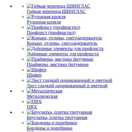
Гибкая черепица ШИНГЛАС
Рулонная кровля
Профлист (профнастил)
Коньки, отливы, снегозадержатель
Доборные элементы для профлиста
Праймеры, мастики битумные
Шифер
Лист гладкий оцинкованный и цветной
Металлическая
ПВХ
Брусчатка, плитка тротуарная
Бордюры и поребрики