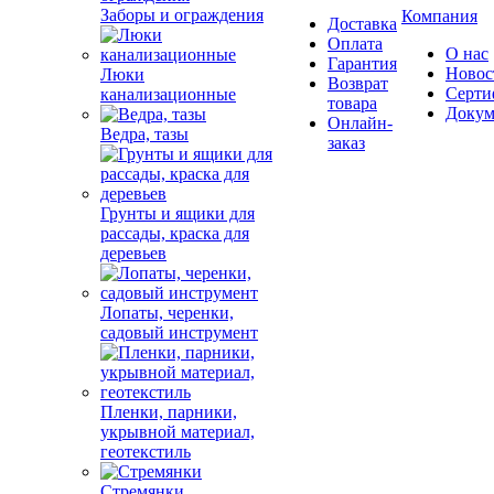
Заборы и ограждения
Компания
Доставка
Оплата
О нас
Гарантия
Новос
Люки
Возврат
Серти
канализационные
товара
Докум
Онлайн-
Ведра, тазы
заказ
Грунты и ящики для
рассады, краска для
деревьев
Лопаты, черенки,
садовый инструмент
Пленки, парники,
укрывной материал,
геотекстиль
Стремянки