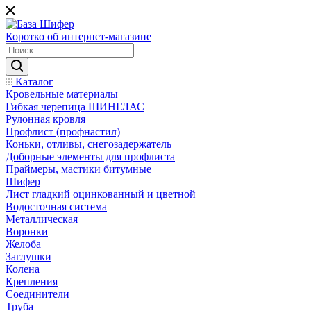
Коротко об интернет-магазине
Каталог
Кровельные материалы
Гибкая черепица ШИНГЛАС
Рулонная кровля
Профлист (профнастил)
Коньки, отливы, снегозадержатель
Доборные элементы для профлиста
Праймеры, мастики битумные
Шифер
Лист гладкий оцинкованный и цветной
Водосточная система
Металлическая
Воронки
Желоба
Заглушки
Колена
Крепления
Соединители
Труба