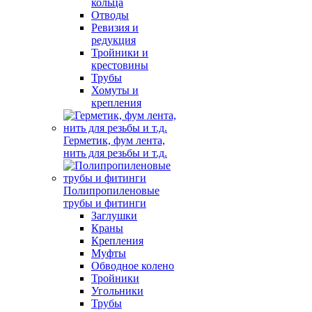
кольца
Отводы
Ревизия и
редукция
Тройники и
крестовины
Трубы
Хомуты и
крепления
Герметик, фум лента,
нить для резьбы и т.д.
Полипропиленовые
трубы и фитинги
Заглушки
Краны
Крепления
Муфты
Обводное колено
Тройники
Угольники
Трубы