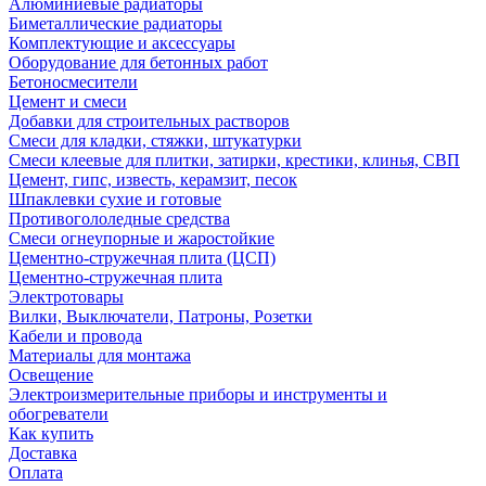
Алюминиевые радиаторы
Биметаллические радиаторы
Комплектующие и аксессуары
Оборудование для бетонных работ
Бетоносмесители
Цемент и смеси
Добавки для строительных растворов
Смеси для кладки, стяжки, штукатурки
Смеси клеевые для плитки, затирки, крестики, клинья, СВП
Цемент, гипс, известь, керамзит, песок
Шпаклевки сухие и готовые
Противогололедные средства
Смеси огнеупорные и жаростойкие
Цементно-стружечная плита (ЦСП)
Цементно-стружечная плита
Электротовары
Вилки, Выключатели, Патроны, Розетки
Кабели и провода
Материалы для монтажа
Освещение
Электроизмерительные приборы и инструменты и
обогреватели
Как купить
Доставка
Оплата