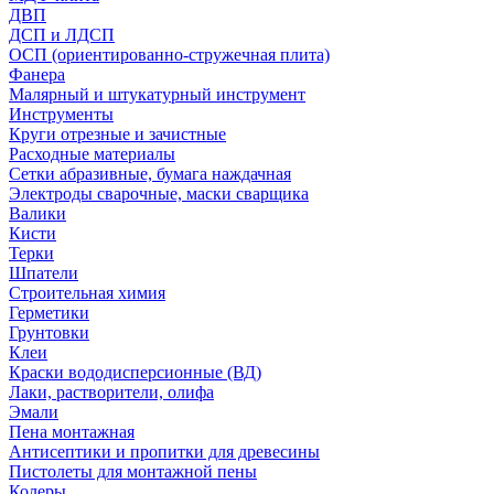
ДВП
ДСП и ЛДСП
ОСП (ориентированно-стружечная плита)
Фанера
Малярный и штукатурный инструмент
Инструменты
Круги отрезные и зачистные
Расходные материалы
Сетки абразивные, бумага наждачная
Электроды сварочные, маски сварщика
Валики
Кисти
Терки
Шпатели
Строительная химия
Герметики
Грунтовки
Клеи
Краски вододисперсионные (ВД)
Лаки, растворители, олифа
Эмали
Пена монтажная
Антисептики и пропитки для древесины
Пистолеты для монтажной пены
Колеры