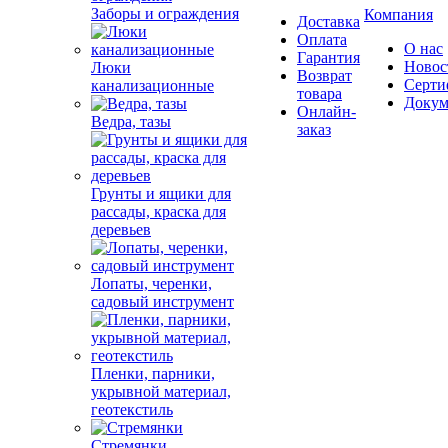
Заборы и ограждения
Компания
Доставка
Оплата
О нас
Гарантия
Новос
Люки
Возврат
Серти
канализационные
товара
Докум
Онлайн-
Ведра, тазы
заказ
Грунты и ящики для
рассады, краска для
деревьев
Лопаты, черенки,
садовый инструмент
Пленки, парники,
укрывной материал,
геотекстиль
Стремянки