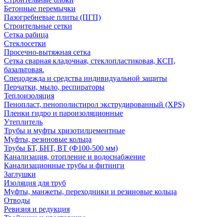
Бетонные перемычки
Пазогребневые плиты (ПГП)
Строительные сетки
Сетка рабица
Стеклосетки
Просечно-вытяжная сетка
Сетка сварная кладочная, стеклопластиковая, КСП,
базальтовая.
Спецодежда и средства индивидуальной защиты
Перчатки, мыло, респираторы
Теплоизоляция
Пенопласт, пенополистирол экструдированный (XPS)
Пленки гидро и пароизоляционные
Утеплитель
Трубы и муфты хризотилцементные
Муфты, резиновые кольца
Трубы БТ, БНТ, ВТ (Ф100-500 мм)
Канализация, отопление и водоснабжение
Канализационные трубы и фитинги
Заглушки
Изоляция для труб
Муфты, манжеты, переходники и резиновые кольца
Отводы
Ревизия и редукция