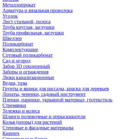
Металлопрокат
Арматура и вязальная проволока
Уголок
Лист стальной, полоса
Труба круглая, заглушки
Труба профильная, заглушки
Швеллер
Поликарбонат
Комплектующие
Сотовый поликарбонат
Сад и огород
Забор 3D секционный
Заборы и ограждения
Люки канализационные
Ведра, тазы
Грунты и ящики для рассады, краска для деревьев
Лопаты, черенки, садовый инструмент
Пленки, парники, укрывной материал, геотекстиль
Стремянки
Тележки и колеса
Шланги поливочные и опрыскиватели
Колья (опоры) для растений
Стеновые и фасадные материалы
Кирпич
Строительные блоки