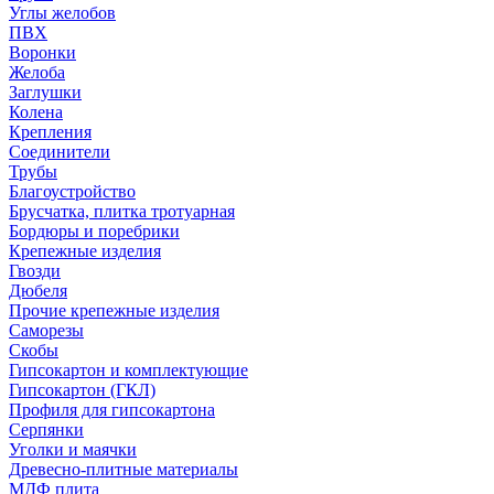
Углы желобов
ПВХ
Воронки
Желоба
Заглушки
Колена
Крепления
Соединители
Трубы
Благоустройство
Брусчатка, плитка тротуарная
Бордюры и поребрики
Крепежные изделия
Гвозди
Дюбеля
Прочие крепежные изделия
Саморезы
Скобы
Гипсокартон и комплектующие
Гипсокартон (ГКЛ)
Профиля для гипсокартона
Серпянки
Уголки и маячки
Древесно-плитные материалы
МДФ плита