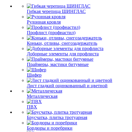
Гибкая черепица ШИНГЛАС
Рулонная кровля
Профлист (профнастил)
Коньки, отливы, снегозадержатель
Доборные элементы для профлиста
Праймеры, мастики битумные
Шифер
Лист гладкий оцинкованный и цветной
Металлическая
ПВХ
Брусчатка, плитка тротуарная
Бордюры и поребрики