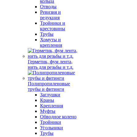
кольца
Отводы
Ревизия и
редукция
Тройники и
крестовины
Трубы
Хомуты и
крепления
Герметик, фум лента,
нить для резьбы и т.д.
Полипропиленовые
трубы и фитинги
Заглушки
Краны
Крепления
Муфты
Обводное колено
Тройники
Угольники
Трубы