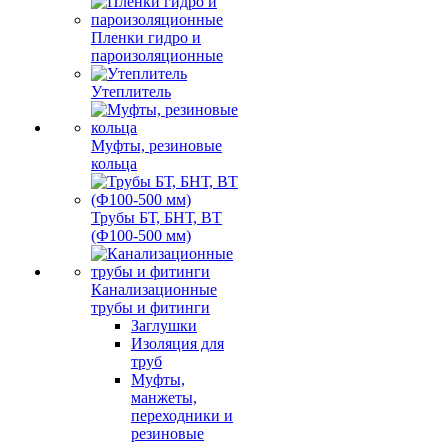
Пленки гидро и
пароизоляционные
Утеплитель
Муфты, резиновые
кольца
Трубы БТ, БНТ, ВТ
(Ф100-500 мм)
Канализационные
трубы и фитинги
Заглушки
Изоляция для
труб
Муфты,
манжеты,
переходники и
резиновые