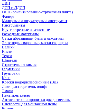
ДВП
ДСП и ЛДСП
ОСП (ориентированно-стружечная плита)
Фанера
Малярный и штукатурный инструмент
Инструменты
Круги отрезные и зачистные
Расходные материалы
Сетки абразивные, бумага наждачная
Электроды сварочные, маски сварщика
Валики
Кисти
Терки
Шпатели
Строительная химия
Герметики
Грунтовки
Клеи
Краски вододисперсионные (ВД)
Лаки, растворители, олифа
Эмали
Пена монтажная
Антисептики и пропитки для древесины
Пистолеты для монтажной пены
Колеры