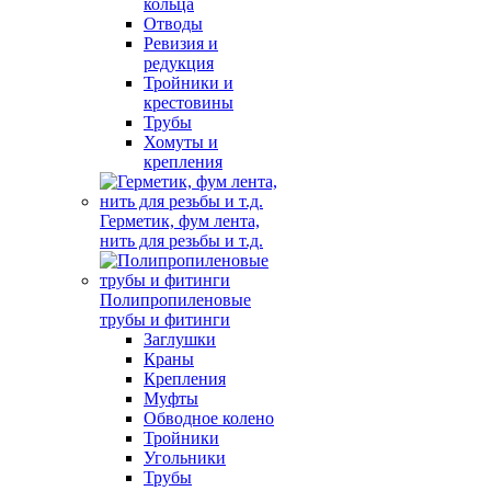
кольца
Отводы
Ревизия и
редукция
Тройники и
крестовины
Трубы
Хомуты и
крепления
Герметик, фум лента,
нить для резьбы и т.д.
Полипропиленовые
трубы и фитинги
Заглушки
Краны
Крепления
Муфты
Обводное колено
Тройники
Угольники
Трубы