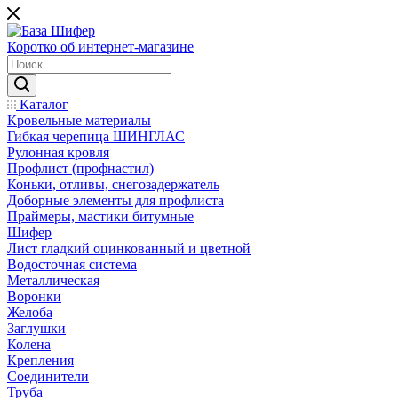
Коротко об интернет-магазине
Каталог
Кровельные материалы
Гибкая черепица ШИНГЛАС
Рулонная кровля
Профлист (профнастил)
Коньки, отливы, снегозадержатель
Доборные элементы для профлиста
Праймеры, мастики битумные
Шифер
Лист гладкий оцинкованный и цветной
Водосточная система
Металлическая
Воронки
Желоба
Заглушки
Колена
Крепления
Соединители
Труба