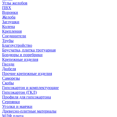
Углы желобов
ПВХ
Воронки
Желоба
Заглушки
Колена
Крепления
Соединители
Трубы
Благоустройство
Брусчатка, плитка тротуарная
Бордюры и поребрики
Крепежные изделия
Гвозди
Дюбеля
Прочие крепежные изделия
Саморезы
Скобы
Гипсокартон и комплектующие
Гипсокартон (ГКЛ)
Профиля для гипсокартона
Серпянки
Уголки и маячки
Древесно-плитные материалы
МДФ плита