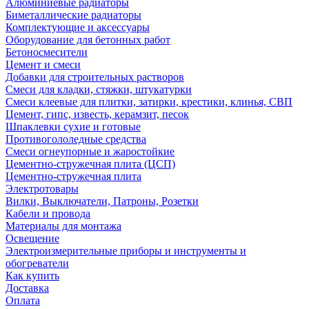
Алюминиевые радиаторы
Биметаллические радиаторы
Комплектующие и аксессуары
Оборудование для бетонных работ
Бетоносмесители
Цемент и смеси
Добавки для строительных растворов
Смеси для кладки, стяжки, штукатурки
Смеси клеевые для плитки, затирки, крестики, клинья, СВП
Цемент, гипс, известь, керамзит, песок
Шпаклевки сухие и готовые
Противогололедные средства
Смеси огнеупорные и жаростойкие
Цементно-стружечная плита (ЦСП)
Цементно-стружечная плита
Электротовары
Вилки, Выключатели, Патроны, Розетки
Кабели и провода
Материалы для монтажа
Освещение
Электроизмерительные приборы и инструменты и
обогреватели
Как купить
Доставка
Оплата