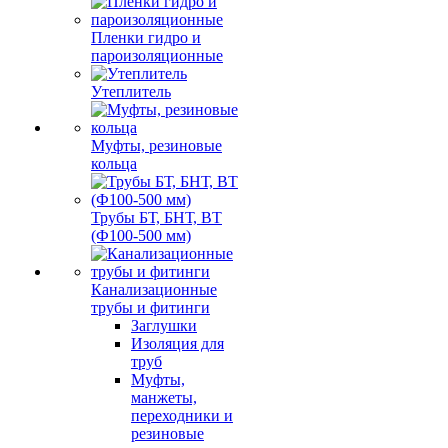
Пленки гидро и
пароизоляционные
Утеплитель
Муфты, резиновые
кольца
Трубы БТ, БНТ, ВТ
(Ф100-500 мм)
Канализационные
трубы и фитинги
Заглушки
Изоляция для
труб
Муфты,
манжеты,
переходники и
резиновые