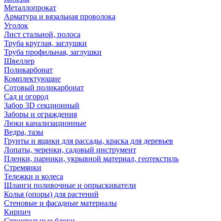
Металлопрокат
Арматура и вязальная проволока
Уголок
Лист стальной, полоса
Труба круглая, заглушки
Труба профильная, заглушки
Швеллер
Поликарбонат
Комплектующие
Сотовый поликарбонат
Сад и огород
Забор 3D секционный
Заборы и ограждения
Люки канализационные
Ведра, тазы
Грунты и ящики для рассады, краска для деревьев
Лопаты, черенки, садовый инструмент
Пленки, парники, укрывной материал, геотекстиль
Стремянки
Тележки и колеса
Шланги поливочные и опрыскиватели
Колья (опоры) для растений
Стеновые и фасадные материалы
Кирпич
Строительные блоки