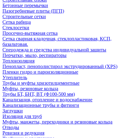
Бетонные перемычки
Пазогребневые плиты (ПГП)
Строительные сетки
Сетка рабица
Стеклосетки
Просечно-вытяжная сетка
Сетка сварная кладочная, стеклопластиковая, КСП,
базальтовая.
Спецодежда и средства индивидуальной защиты
Перчатки, мыло, респираторы
Теплоизоляция
Пенопласт, пенополистирол экструдированный (XPS)
Пленки гидро и пароизоляционные
Утеплитель
Трубы и муфты хризотилцементные
Муфты, резиновые кольца
Трубы БТ, БНТ, ВТ (Ф100-500 мм)
Канализация, отопление и водоснабжение
Канализационные трубы и фитинги
Заглушки
Изоляция для труб
Муфты, манжеты, переходники и резиновые кольца
Отводы
Ревизия и редукция