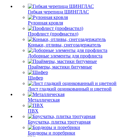
Гибкая черепица ШИНГЛАС
Рулонная кровля
Профлист (профнастил)
Коньки, отливы, снегозадержатель
Доборные элементы для профлиста
Праймеры, мастики битумные
Шифер
Лист гладкий оцинкованный и цветной
Металлическая
ПВХ
Брусчатка, плитка тротуарная
Бордюры и поребрики