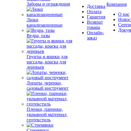
Заборы и ограждения
Компания
Доставка
Оплата
О нас
Гарантия
Новос
Люки
Возврат
Серти
канализационные
товара
Докум
Онлайн-
Ведра, тазы
заказ
Грунты и ящики для
рассады, краска для
деревьев
Лопаты, черенки,
садовый инструмент
Пленки, парники,
укрывной материал,
геотекстиль
Стремянки