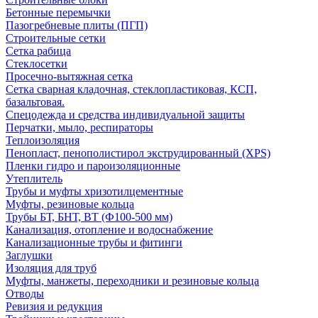
Бетонные перемычки
Пазогребневые плиты (ПГП)
Строительные сетки
Сетка рабица
Стеклосетки
Просечно-вытяжная сетка
Сетка сварная кладочная, стеклопластиковая, КСП,
базальтовая.
Спецодежда и средства индивидуальной защиты
Перчатки, мыло, респираторы
Теплоизоляция
Пенопласт, пенополистирол экструдированный (XPS)
Пленки гидро и пароизоляционные
Утеплитель
Трубы и муфты хризотилцементные
Муфты, резиновые кольца
Трубы БТ, БНТ, ВТ (Ф100-500 мм)
Канализация, отопление и водоснабжение
Канализационные трубы и фитинги
Заглушки
Изоляция для труб
Муфты, манжеты, переходники и резиновые кольца
Отводы
Ревизия и редукция