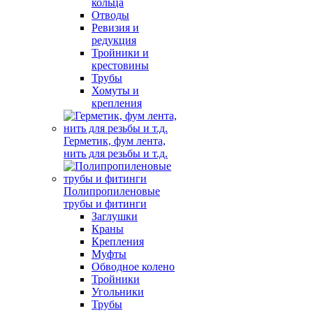
кольца
Отводы
Ревизия и
редукция
Тройники и
крестовины
Трубы
Хомуты и
крепления
Герметик, фум лента,
нить для резьбы и т.д.
Полипропиленовые
трубы и фитинги
Заглушки
Краны
Крепления
Муфты
Обводное колено
Тройники
Угольники
Трубы