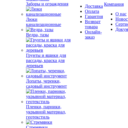
Заборы и ограждения
Компания
Доставка
Оплата
О нас
Гарантия
Новос
Люки
Возврат
Серти
канализационные
товара
Докум
Онлайн-
Ведра, тазы
заказ
Грунты и ящики для
рассады, краска для
деревьев
Лопаты, черенки,
садовый инструмент
Пленки, парники,
укрывной материал,
геотекстиль
Стремянки