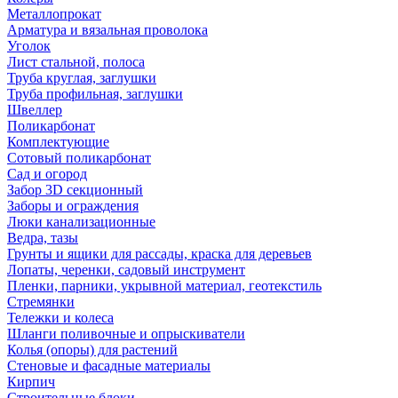
Металлопрокат
Арматура и вязальная проволока
Уголок
Лист стальной, полоса
Труба круглая, заглушки
Труба профильная, заглушки
Швеллер
Поликарбонат
Комплектующие
Сотовый поликарбонат
Сад и огород
Забор 3D секционный
Заборы и ограждения
Люки канализационные
Ведра, тазы
Грунты и ящики для рассады, краска для деревьев
Лопаты, черенки, садовый инструмент
Пленки, парники, укрывной материал, геотекстиль
Стремянки
Тележки и колеса
Шланги поливочные и опрыскиватели
Колья (опоры) для растений
Стеновые и фасадные материалы
Кирпич
Строительные блоки