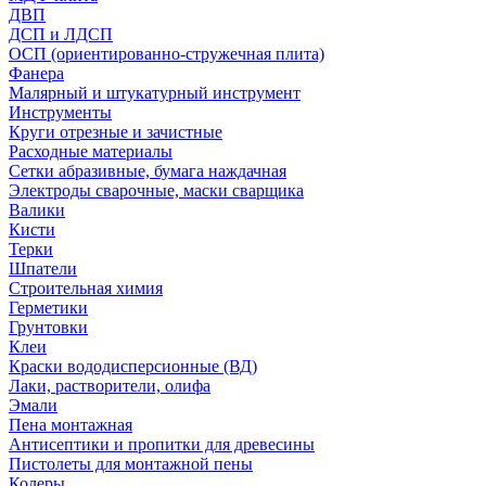
ДВП
ДСП и ЛДСП
ОСП (ориентированно-стружечная плита)
Фанера
Малярный и штукатурный инструмент
Инструменты
Круги отрезные и зачистные
Расходные материалы
Сетки абразивные, бумага наждачная
Электроды сварочные, маски сварщика
Валики
Кисти
Терки
Шпатели
Строительная химия
Герметики
Грунтовки
Клеи
Краски вододисперсионные (ВД)
Лаки, растворители, олифа
Эмали
Пена монтажная
Антисептики и пропитки для древесины
Пистолеты для монтажной пены
Колеры