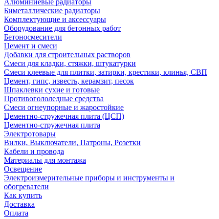
Алюминиевые радиаторы
Биметаллические радиаторы
Комплектующие и аксессуары
Оборудование для бетонных работ
Бетоносмесители
Цемент и смеси
Добавки для строительных растворов
Смеси для кладки, стяжки, штукатурки
Смеси клеевые для плитки, затирки, крестики, клинья, СВП
Цемент, гипс, известь, керамзит, песок
Шпаклевки сухие и готовые
Противогололедные средства
Смеси огнеупорные и жаростойкие
Цементно-стружечная плита (ЦСП)
Цементно-стружечная плита
Электротовары
Вилки, Выключатели, Патроны, Розетки
Кабели и провода
Материалы для монтажа
Освещение
Электроизмерительные приборы и инструменты и
обогреватели
Как купить
Доставка
Оплата