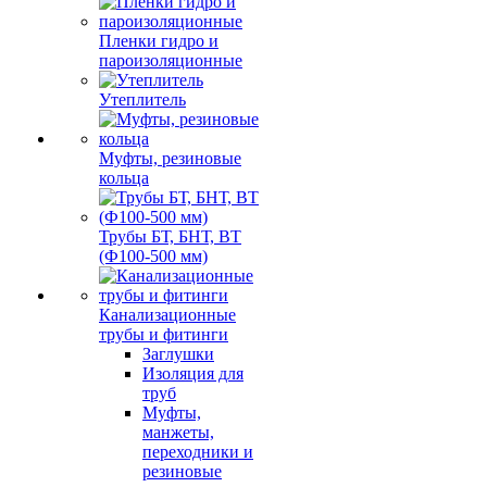
Пленки гидро и
пароизоляционные
Утеплитель
Муфты, резиновые
кольца
Трубы БТ, БНТ, ВТ
(Ф100-500 мм)
Канализационные
трубы и фитинги
Заглушки
Изоляция для
труб
Муфты,
манжеты,
переходники и
резиновые