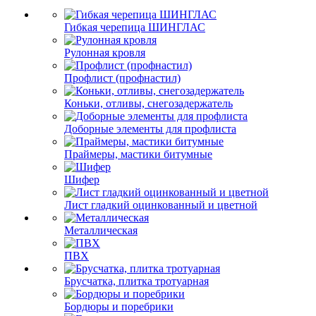
Гибкая черепица ШИНГЛАС
Рулонная кровля
Профлист (профнастил)
Коньки, отливы, снегозадержатель
Доборные элементы для профлиста
Праймеры, мастики битумные
Шифер
Лист гладкий оцинкованный и цветной
Металлическая
ПВХ
Брусчатка, плитка тротуарная
Бордюры и поребрики