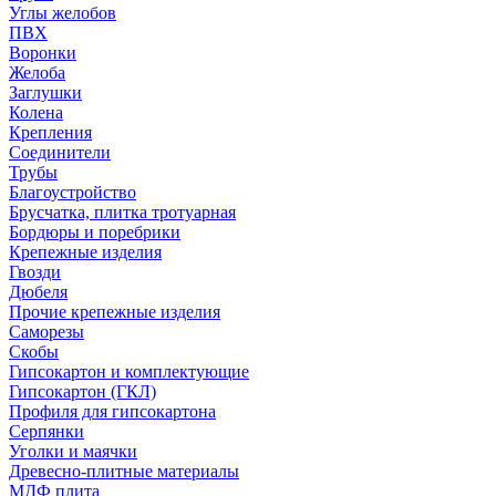
Углы желобов
ПВХ
Воронки
Желоба
Заглушки
Колена
Крепления
Соединители
Трубы
Благоустройство
Брусчатка, плитка тротуарная
Бордюры и поребрики
Крепежные изделия
Гвозди
Дюбеля
Прочие крепежные изделия
Саморезы
Скобы
Гипсокартон и комплектующие
Гипсокартон (ГКЛ)
Профиля для гипсокартона
Серпянки
Уголки и маячки
Древесно-плитные материалы
МДФ плита