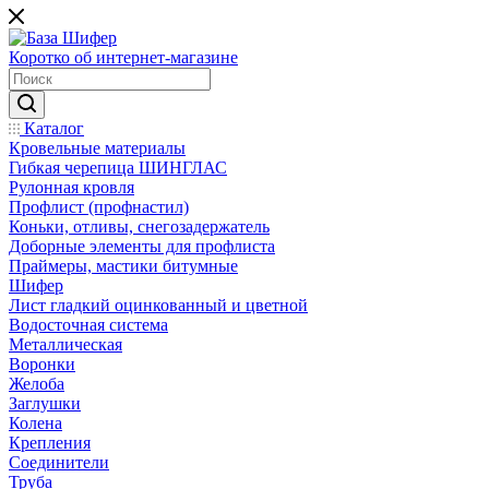
Коротко об интернет-магазине
Каталог
Кровельные материалы
Гибкая черепица ШИНГЛАС
Рулонная кровля
Профлист (профнастил)
Коньки, отливы, снегозадержатель
Доборные элементы для профлиста
Праймеры, мастики битумные
Шифер
Лист гладкий оцинкованный и цветной
Водосточная система
Металлическая
Воронки
Желоба
Заглушки
Колена
Крепления
Соединители
Труба