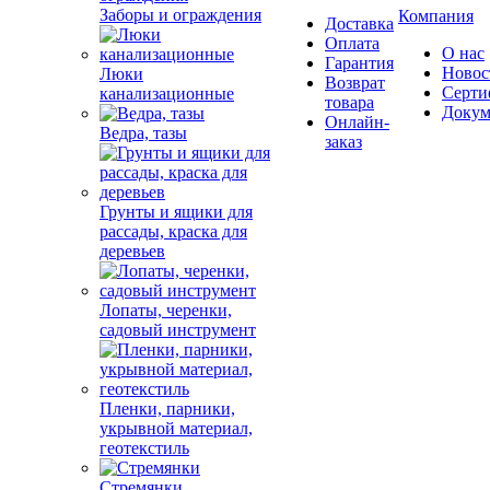
Заборы и ограждения
Компания
Доставка
Оплата
О нас
Гарантия
Новос
Люки
Возврат
Серти
канализационные
товара
Докум
Онлайн-
Ведра, тазы
заказ
Грунты и ящики для
рассады, краска для
деревьев
Лопаты, черенки,
садовый инструмент
Пленки, парники,
укрывной материал,
геотекстиль
Стремянки