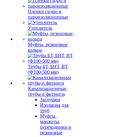
Пленки гидро и
пароизоляционные
Утеплитель
Муфты, резиновые
кольца
Трубы БТ, БНТ, ВТ
(Ф100-500 мм)
Канализационные
трубы и фитинги
Заглушки
Изоляция для
труб
Муфты,
манжеты,
переходники и
резиновые