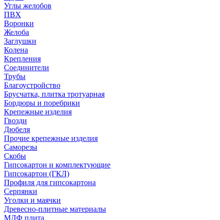
Углы желобов
ПВХ
Воронки
Желоба
Заглушки
Колена
Крепления
Соединители
Трубы
Благоустройство
Брусчатка, плитка тротуарная
Бордюры и поребрики
Крепежные изделия
Гвозди
Дюбеля
Прочие крепежные изделия
Саморезы
Скобы
Гипсокартон и комплектующие
Гипсокартон (ГКЛ)
Профиля для гипсокартона
Серпянки
Уголки и маячки
Древесно-плитные материалы
МДФ плита