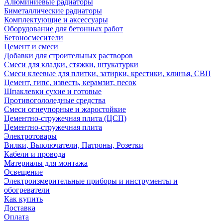
Алюминиевые радиаторы
Биметаллические радиаторы
Комплектующие и аксессуары
Оборудование для бетонных работ
Бетоносмесители
Цемент и смеси
Добавки для строительных растворов
Смеси для кладки, стяжки, штукатурки
Смеси клеевые для плитки, затирки, крестики, клинья, СВП
Цемент, гипс, известь, керамзит, песок
Шпаклевки сухие и готовые
Противогололедные средства
Смеси огнеупорные и жаростойкие
Цементно-стружечная плита (ЦСП)
Цементно-стружечная плита
Электротовары
Вилки, Выключатели, Патроны, Розетки
Кабели и провода
Материалы для монтажа
Освещение
Электроизмерительные приборы и инструменты и
обогреватели
Как купить
Доставка
Оплата