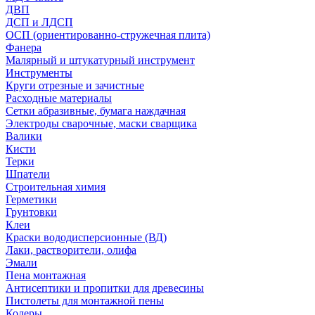
ДВП
ДСП и ЛДСП
ОСП (ориентированно-стружечная плита)
Фанера
Малярный и штукатурный инструмент
Инструменты
Круги отрезные и зачистные
Расходные материалы
Сетки абразивные, бумага наждачная
Электроды сварочные, маски сварщика
Валики
Кисти
Терки
Шпатели
Строительная химия
Герметики
Грунтовки
Клеи
Краски вододисперсионные (ВД)
Лаки, растворители, олифа
Эмали
Пена монтажная
Антисептики и пропитки для древесины
Пистолеты для монтажной пены
Колеры