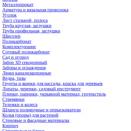
Металлопрокат
Арматура и вязальная проволока
Уголок
Лист стальной, полоса
Труба круглая, заглушки
Труба профильная, заглушки
Швеллер
Поликарбонат
Комплектующие
Сотовый поликарбонат
Сад и огород
Забор 3D секционный
Заборы и ограждения
Люки канализационные
Ведра, тазы
Грунты и ящики для рассады, краска для деревьев
Лопаты, черенки, садовый инструмент
Пленки, парники, укрывной материал, геотекстиль
Стремянки
Тележки и колеса
Шланги поливочные и опрыскиватели
Колья (опоры) для растений
Стеновые и фасадные материалы
Кирпич
Строительные блоки