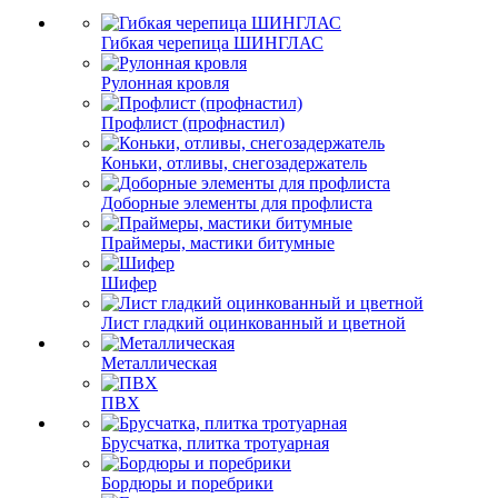
Гибкая черепица ШИНГЛАС
Рулонная кровля
Профлист (профнастил)
Коньки, отливы, снегозадержатель
Доборные элементы для профлиста
Праймеры, мастики битумные
Шифер
Лист гладкий оцинкованный и цветной
Металлическая
ПВХ
Брусчатка, плитка тротуарная
Бордюры и поребрики