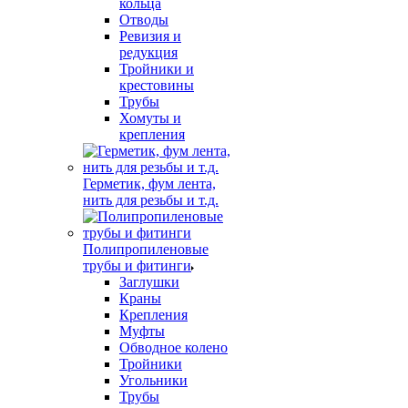
кольца
Отводы
Ревизия и
редукция
Тройники и
крестовины
Трубы
Хомуты и
крепления
Герметик, фум лента,
нить для резьбы и т.д.
Полипропиленовые
трубы и фитинги
Заглушки
Краны
Крепления
Муфты
Обводное колено
Тройники
Угольники
Трубы