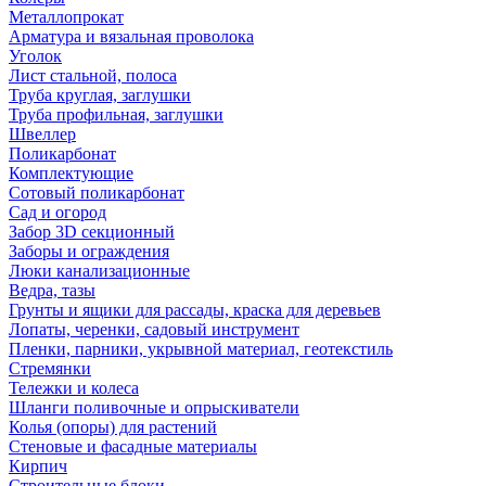
Металлопрокат
Арматура и вязальная проволока
Уголок
Лист стальной, полоса
Труба круглая, заглушки
Труба профильная, заглушки
Швеллер
Поликарбонат
Комплектующие
Сотовый поликарбонат
Сад и огород
Забор 3D секционный
Заборы и ограждения
Люки канализационные
Ведра, тазы
Грунты и ящики для рассады, краска для деревьев
Лопаты, черенки, садовый инструмент
Пленки, парники, укрывной материал, геотекстиль
Стремянки
Тележки и колеса
Шланги поливочные и опрыскиватели
Колья (опоры) для растений
Стеновые и фасадные материалы
Кирпич
Строительные блоки