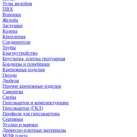
Углы желобов
ПВХ
Воронки
Желоба
Заглушки
Колена
Крепления
Соединители
Трубы
Благоустройство
Брусчатка, плитка тротуарная
Бордюры и поребрики
Крепежные изделия
Гвозди
Дюбеля
Прочие крепежные изделия
Саморезы
Скобы
Гипсокартон и комплектующие
Гипсокартон (ГКЛ)
Профиля для гипсокартона
Серпянки
Уголки и маячки
Древесно-плитные материалы
МДФ плита