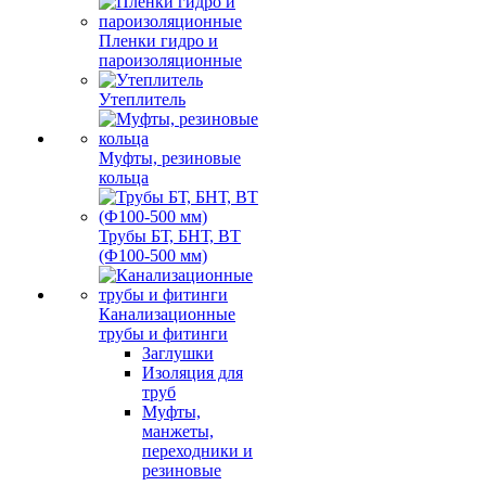
Пленки гидро и
пароизоляционные
Утеплитель
Муфты, резиновые
кольца
Трубы БТ, БНТ, ВТ
(Ф100-500 мм)
Канализационные
трубы и фитинги
Заглушки
Изоляция для
труб
Муфты,
манжеты,
переходники и
резиновые