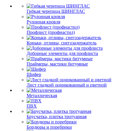
Гибкая черепица ШИНГЛАС
Рулонная кровля
Профлист (профнастил)
Коньки, отливы, снегозадержатель
Доборные элементы для профлиста
Праймеры, мастики битумные
Шифер
Лист гладкий оцинкованный и цветной
Металлическая
ПВХ
Брусчатка, плитка тротуарная
Бордюры и поребрики