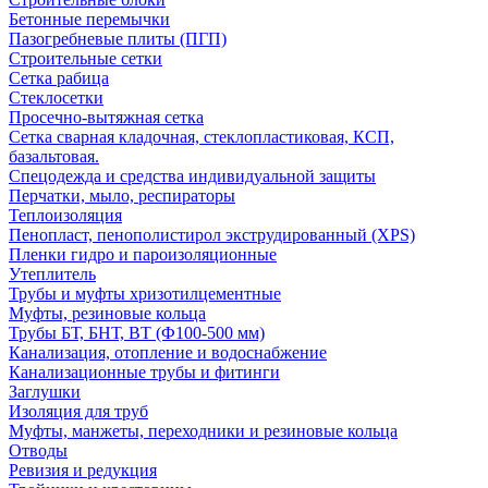
Бетонные перемычки
Пазогребневые плиты (ПГП)
Строительные сетки
Сетка рабица
Стеклосетки
Просечно-вытяжная сетка
Сетка сварная кладочная, стеклопластиковая, КСП,
базальтовая.
Спецодежда и средства индивидуальной защиты
Перчатки, мыло, респираторы
Теплоизоляция
Пенопласт, пенополистирол экструдированный (XPS)
Пленки гидро и пароизоляционные
Утеплитель
Трубы и муфты хризотилцементные
Муфты, резиновые кольца
Трубы БТ, БНТ, ВТ (Ф100-500 мм)
Канализация, отопление и водоснабжение
Канализационные трубы и фитинги
Заглушки
Изоляция для труб
Муфты, манжеты, переходники и резиновые кольца
Отводы
Ревизия и редукция