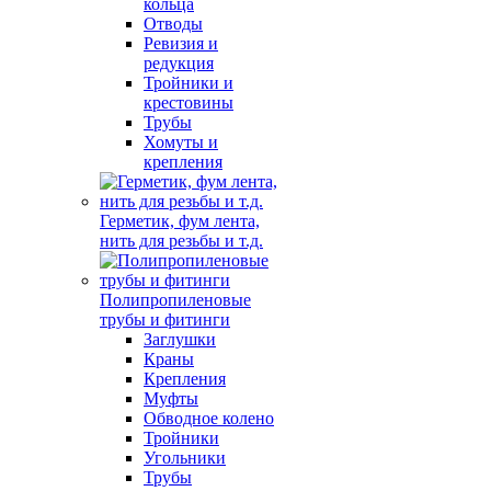
кольца
Отводы
Ревизия и
редукция
Тройники и
крестовины
Трубы
Хомуты и
крепления
Герметик, фум лента,
нить для резьбы и т.д.
Полипропиленовые
трубы и фитинги
Заглушки
Краны
Крепления
Муфты
Обводное колено
Тройники
Угольники
Трубы