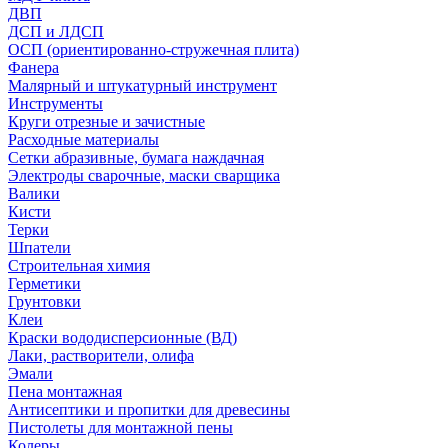
ДВП
ДСП и ЛДСП
ОСП (ориентированно-стружечная плита)
Фанера
Малярный и штукатурный инструмент
Инструменты
Круги отрезные и зачистные
Расходные материалы
Сетки абразивные, бумага наждачная
Электроды сварочные, маски сварщика
Валики
Кисти
Терки
Шпатели
Строительная химия
Герметики
Грунтовки
Клеи
Краски вододисперсионные (ВД)
Лаки, растворители, олифа
Эмали
Пена монтажная
Антисептики и пропитки для древесины
Пистолеты для монтажной пены
Колеры