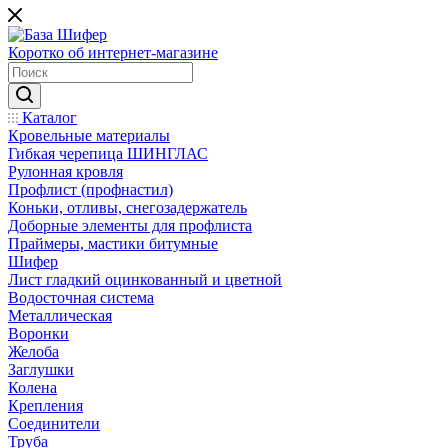
Коротко об интернет-магазине
Каталог
Кровельные материалы
Гибкая черепица ШИНГЛАС
Рулонная кровля
Профлист (профнастил)
Коньки, отливы, снегозадержатель
Доборные элементы для профлиста
Праймеры, мастики битумные
Шифер
Лист гладкий оцинкованный и цветной
Водосточная система
Металлическая
Воронки
Желоба
Заглушки
Колена
Крепления
Соединители
Труба