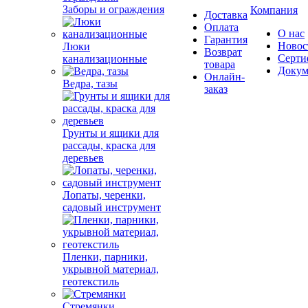
Заборы и ограждения
Компания
Доставка
Оплата
О нас
Гарантия
Новос
Люки
Возврат
Серти
канализационные
товара
Докум
Онлайн-
Ведра, тазы
заказ
Грунты и ящики для
рассады, краска для
деревьев
Лопаты, черенки,
садовый инструмент
Пленки, парники,
укрывной материал,
геотекстиль
Стремянки