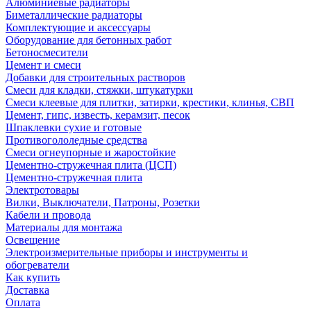
Алюминиевые радиаторы
Биметаллические радиаторы
Комплектующие и аксессуары
Оборудование для бетонных работ
Бетоносмесители
Цемент и смеси
Добавки для строительных растворов
Смеси для кладки, стяжки, штукатурки
Смеси клеевые для плитки, затирки, крестики, клинья, СВП
Цемент, гипс, известь, керамзит, песок
Шпаклевки сухие и готовые
Противогололедные средства
Смеси огнеупорные и жаростойкие
Цементно-стружечная плита (ЦСП)
Цементно-стружечная плита
Электротовары
Вилки, Выключатели, Патроны, Розетки
Кабели и провода
Материалы для монтажа
Освещение
Электроизмерительные приборы и инструменты и
обогреватели
Как купить
Доставка
Оплата