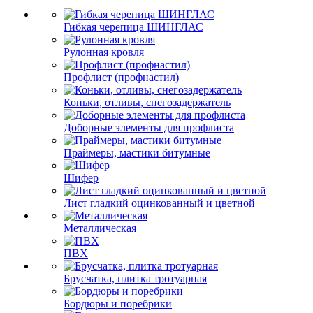
Гибкая черепица ШИНГЛАС
Рулонная кровля
Профлист (профнастил)
Коньки, отливы, снегозадержатель
Доборные элементы для профлиста
Праймеры, мастики битумные
Шифер
Лист гладкий оцинкованный и цветной
Металлическая
ПВХ
Брусчатка, плитка тротуарная
Бордюры и поребрики