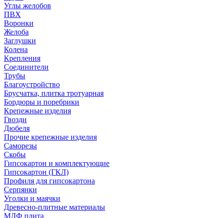
Углы желобов
ПВХ
Воронки
Желоба
Заглушки
Колена
Крепления
Соединители
Трубы
Благоустройство
Брусчатка, плитка тротуарная
Бордюры и поребрики
Крепежные изделия
Гвозди
Дюбеля
Прочие крепежные изделия
Саморезы
Скобы
Гипсокартон и комплектующие
Гипсокартон (ГКЛ)
Профиля для гипсокартона
Серпянки
Уголки и маячки
Древесно-плитные материалы
МДФ плита