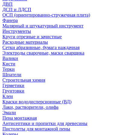
ДВП
ДСП и ЛДСП
ОСП (ориентированно-стружечная плита)
Фанера
Малярный и штукатурный инструмент
Инструменты
Круги отрезные и зачистные
Расходные материалы
Сетки абразивные, бумага наждачная
Электроды сварочные, маски сварщика
Валики
Кисти
Терки
Шпатели
Строительная химия
Герметики
Грунтовки
Клеи
Краски вододисперсионные (ВД)
Лаки, растворители, олифа
Эмали
Пена монтажная
Антисептики и пропитки для древесины
Пистолеты для монтажной пены
Колеры