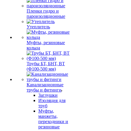
Пленки гидро и
пароизоляционные
Утеплитель
Муфты, резиновые
кольца
Трубы БТ, БНТ, ВТ
(Ф100-500 мм)
Канализационные
трубы и фитинги
Заглушки
Изоляция для
труб
Муфты,
манжеты,
переходники и
резиновые