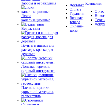
Заборы и ограждения
Компания
Доставка
Оплата
О нас
Гарантия
Новос
Люки
Возврат
Серти
канализационные
товара
Докум
Онлайн-
Ведра, тазы
заказ
Грунты и ящики для
рассады, краска для
деревьев
Лопаты, черенки,
садовый инструмент
Пленки, парники,
укрывной материал,
геотекстиль
Стремянки