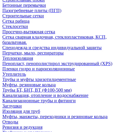
Бетонные перемычки
Пазогребневые плиты (ПГП)
Строительные сетки
Сетка рабица
Стеклосетки
Просечно-вытяжная сетка
Сетка сварная кладочная, стеклопластиковая, КСП,
базальтовая.
Спецодежда и средства индивидуальной защиты
Перчатки, мыло, респираторы
Теплоизоляция
Пенопласт, пенополистирол экструдированный (XPS)
Пленки гидро и пароизоляционные
Утеплитель
Трубы и муфты хризотилцементные
Муфты, резиновые кольца
Трубы БТ, БНТ, ВТ (Ф100-500 мм)
Канализация, отопление и водоснабжение
Канализационные трубы и фитинги
Заглушки
Изоляция для труб
Муфты, манжеты, переходники и резиновые кольца
Отводы
Ревизия и редукция