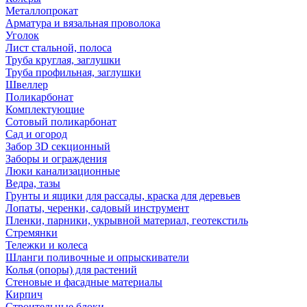
Металлопрокат
Арматура и вязальная проволока
Уголок
Лист стальной, полоса
Труба круглая, заглушки
Труба профильная, заглушки
Швеллер
Поликарбонат
Комплектующие
Сотовый поликарбонат
Сад и огород
Забор 3D секционный
Заборы и ограждения
Люки канализационные
Ведра, тазы
Грунты и ящики для рассады, краска для деревьев
Лопаты, черенки, садовый инструмент
Пленки, парники, укрывной материал, геотекстиль
Стремянки
Тележки и колеса
Шланги поливочные и опрыскиватели
Колья (опоры) для растений
Стеновые и фасадные материалы
Кирпич
Строительные блоки