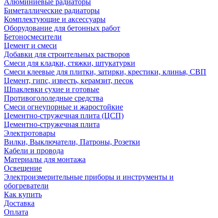
Алюминиевые радиаторы
Биметаллические радиаторы
Комплектующие и аксессуары
Оборудование для бетонных работ
Бетоносмесители
Цемент и смеси
Добавки для строительных растворов
Смеси для кладки, стяжки, штукатурки
Смеси клеевые для плитки, затирки, крестики, клинья, СВП
Цемент, гипс, известь, керамзит, песок
Шпаклевки сухие и готовые
Противогололедные средства
Смеси огнеупорные и жаростойкие
Цементно-стружечная плита (ЦСП)
Цементно-стружечная плита
Электротовары
Вилки, Выключатели, Патроны, Розетки
Кабели и провода
Материалы для монтажа
Освещение
Электроизмерительные приборы и инструменты и
обогреватели
Как купить
Доставка
Оплата