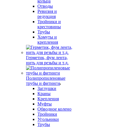
кольца
Отводы
Ревизия и
редукция
Тройники и
крестовины
Трубы
Хомуты и
крепления
Герметик, фум лента,
нить для резьбы и т.д.
Полипропиленовые
трубы и фитинги
Заглушки
Краны
Крепления
Муфты
Обводное колено
Тройники
Угольники
Трубы