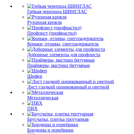
Гибкая черепица ШИНГЛАС
Рулонная кровля
Профлист (профнастил)
Коньки, отливы, снегозадержатель
Доборные элементы для профлиста
Праймеры, мастики битумные
Шифер
Лист гладкий оцинкованный и цветной
Металлическая
ПВХ
Брусчатка, плитка тротуарная
Бордюры и поребрики