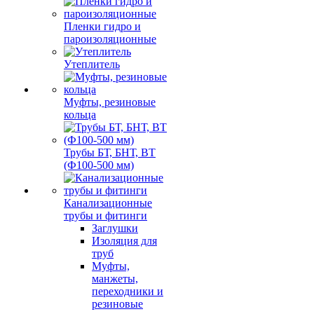
Пленки гидро и
пароизоляционные
Утеплитель
Муфты, резиновые
кольца
Трубы БТ, БНТ, ВТ
(Ф100-500 мм)
Канализационные
трубы и фитинги
Заглушки
Изоляция для
труб
Муфты,
манжеты,
переходники и
резиновые