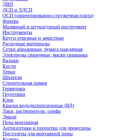
ДВП
ДСП и ЛДСП
ОСП (ориентированно-стружечная плита)
Фанера
Малярный и штукатурный инструмент
Инструменты
Круги отрезные и зачистные
Расходные материалы
Сетки абразивные, бумага наждачная
Электроды сварочные, маски сварщика
Валики
Кисти
Терки
Шпатели
Строительная химия
Герметики
Грунтовки
Клеи
Краски вододисперсионные (ВД)
Лаки, растворители, олифа
Эмали
Пена монтажная
Антисептики и пропитки для древесины
Пистолеты для монтажной пены
Колеры