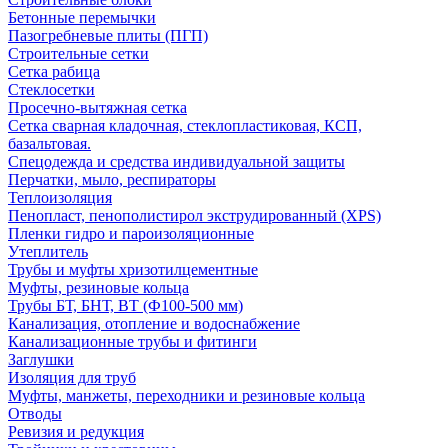
Бетонные перемычки
Пазогребневые плиты (ПГП)
Строительные сетки
Сетка рабица
Стеклосетки
Просечно-вытяжная сетка
Сетка сварная кладочная, стеклопластиковая, КСП,
базальтовая.
Спецодежда и средства индивидуальной защиты
Перчатки, мыло, респираторы
Теплоизоляция
Пенопласт, пенополистирол экструдированный (XPS)
Пленки гидро и пароизоляционные
Утеплитель
Трубы и муфты хризотилцементные
Муфты, резиновые кольца
Трубы БТ, БНТ, ВТ (Ф100-500 мм)
Канализация, отопление и водоснабжение
Канализационные трубы и фитинги
Заглушки
Изоляция для труб
Муфты, манжеты, переходники и резиновые кольца
Отводы
Ревизия и редукция