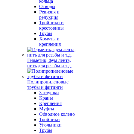
кольца
Отводы
Ревизия и
редукция
Тройники и
крестовины
Трубы
Хомуты и
крепления
Герметик, фум лента,
нить для резьбы и т.д.
Полипропиленовые
трубы и фитинги
Заглушки
Краны
Крепления
Муфты
Обводное колено
Тройники
Угольники
Трубы