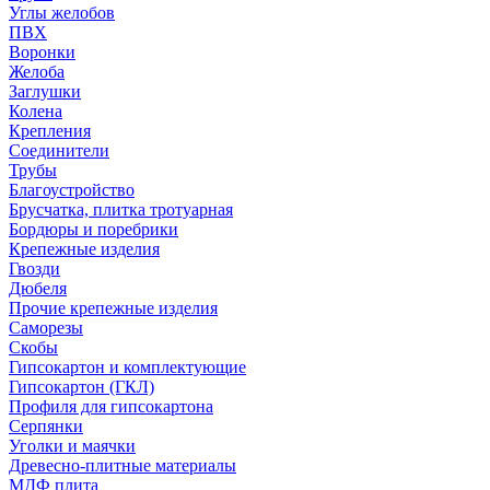
Углы желобов
ПВХ
Воронки
Желоба
Заглушки
Колена
Крепления
Соединители
Трубы
Благоустройство
Брусчатка, плитка тротуарная
Бордюры и поребрики
Крепежные изделия
Гвозди
Дюбеля
Прочие крепежные изделия
Саморезы
Скобы
Гипсокартон и комплектующие
Гипсокартон (ГКЛ)
Профиля для гипсокартона
Серпянки
Уголки и маячки
Древесно-плитные материалы
МДФ плита