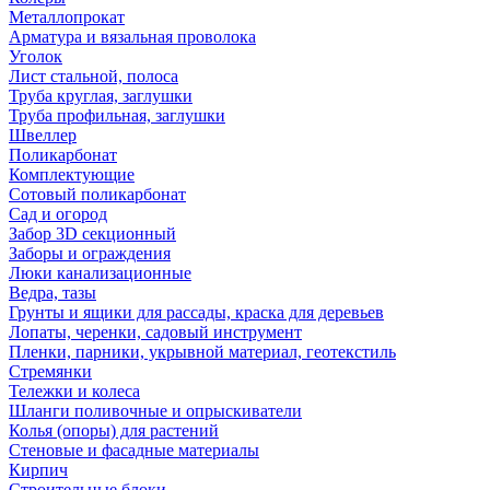
Металлопрокат
Арматура и вязальная проволока
Уголок
Лист стальной, полоса
Труба круглая, заглушки
Труба профильная, заглушки
Швеллер
Поликарбонат
Комплектующие
Сотовый поликарбонат
Сад и огород
Забор 3D секционный
Заборы и ограждения
Люки канализационные
Ведра, тазы
Грунты и ящики для рассады, краска для деревьев
Лопаты, черенки, садовый инструмент
Пленки, парники, укрывной материал, геотекстиль
Стремянки
Тележки и колеса
Шланги поливочные и опрыскиватели
Колья (опоры) для растений
Стеновые и фасадные материалы
Кирпич
Строительные блоки