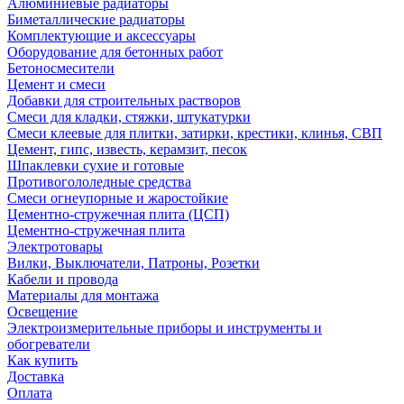
Алюминиевые радиаторы
Биметаллические радиаторы
Комплектующие и аксессуары
Оборудование для бетонных работ
Бетоносмесители
Цемент и смеси
Добавки для строительных растворов
Смеси для кладки, стяжки, штукатурки
Смеси клеевые для плитки, затирки, крестики, клинья, СВП
Цемент, гипс, известь, керамзит, песок
Шпаклевки сухие и готовые
Противогололедные средства
Смеси огнеупорные и жаростойкие
Цементно-стружечная плита (ЦСП)
Цементно-стружечная плита
Электротовары
Вилки, Выключатели, Патроны, Розетки
Кабели и провода
Материалы для монтажа
Освещение
Электроизмерительные приборы и инструменты и
обогреватели
Как купить
Доставка
Оплата