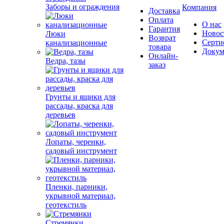
Заборы и ограждения
Компания
Доставка
Оплата
О нас
Гарантия
Новос
Люки
Возврат
Серти
канализационные
товара
Докум
Онлайн-
Ведра, тазы
заказ
Грунты и ящики для
рассады, краска для
деревьев
Лопаты, черенки,
садовый инструмент
Пленки, парники,
укрывной материал,
геотекстиль
Стремянки