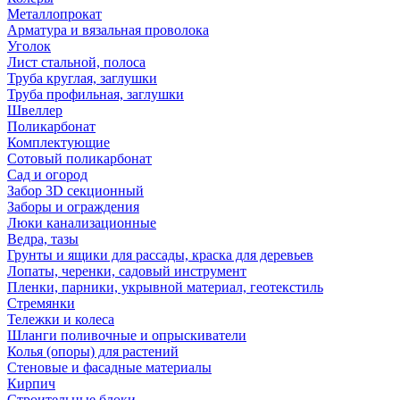
Металлопрокат
Арматура и вязальная проволока
Уголок
Лист стальной, полоса
Труба круглая, заглушки
Труба профильная, заглушки
Швеллер
Поликарбонат
Комплектующие
Сотовый поликарбонат
Сад и огород
Забор 3D секционный
Заборы и ограждения
Люки канализационные
Ведра, тазы
Грунты и ящики для рассады, краска для деревьев
Лопаты, черенки, садовый инструмент
Пленки, парники, укрывной материал, геотекстиль
Стремянки
Тележки и колеса
Шланги поливочные и опрыскиватели
Колья (опоры) для растений
Стеновые и фасадные материалы
Кирпич
Строительные блоки