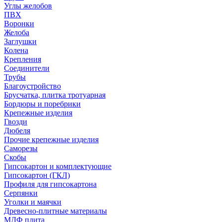
Углы желобов
ПВХ
Воронки
Желоба
Заглушки
Колена
Крепления
Соединители
Трубы
Благоустройство
Брусчатка, плитка тротуарная
Бордюры и поребрики
Крепежные изделия
Гвозди
Дюбеля
Прочие крепежные изделия
Саморезы
Скобы
Гипсокартон и комплектующие
Гипсокартон (ГКЛ)
Профиля для гипсокартона
Серпянки
Уголки и маячки
Древесно-плитные материалы
МДФ плита