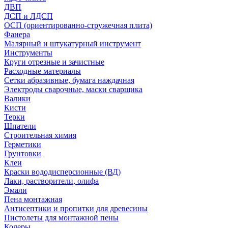
ДВП
ДСП и ЛДСП
ОСП (ориентированно-стружечная плита)
Фанера
Малярный и штукатурный инструмент
Инструменты
Круги отрезные и зачистные
Расходные материалы
Сетки абразивные, бумага наждачная
Электроды сварочные, маски сварщика
Валики
Кисти
Терки
Шпатели
Строительная химия
Герметики
Грунтовки
Клеи
Краски вододисперсионные (ВД)
Лаки, растворители, олифа
Эмали
Пена монтажная
Антисептики и пропитки для древесины
Пистолеты для монтажной пены
Колеры