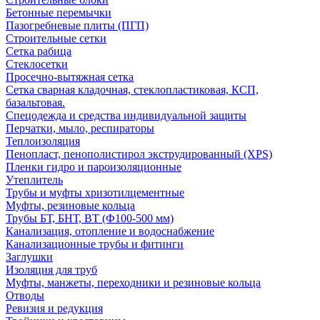
Бетонные перемычки
Пазогребневые плиты (ПГП)
Строительные сетки
Сетка рабица
Стеклосетки
Просечно-вытяжная сетка
Сетка сварная кладочная, стеклопластиковая, КСП,
базальтовая.
Спецодежда и средства индивидуальной защиты
Перчатки, мыло, респираторы
Теплоизоляция
Пенопласт, пенополистирол экструдированный (XPS)
Пленки гидро и пароизоляционные
Утеплитель
Трубы и муфты хризотилцементные
Муфты, резиновые кольца
Трубы БТ, БНТ, ВТ (Ф100-500 мм)
Канализация, отопление и водоснабжение
Канализационные трубы и фитинги
Заглушки
Изоляция для труб
Муфты, манжеты, переходники и резиновые кольца
Отводы
Ревизия и редукция