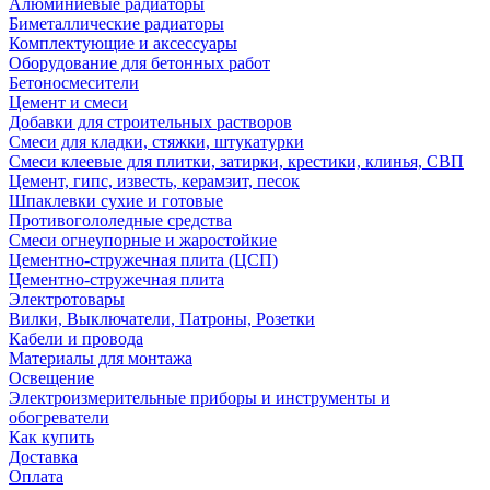
Алюминиевые радиаторы
Биметаллические радиаторы
Комплектующие и аксессуары
Оборудование для бетонных работ
Бетоносмесители
Цемент и смеси
Добавки для строительных растворов
Смеси для кладки, стяжки, штукатурки
Смеси клеевые для плитки, затирки, крестики, клинья, СВП
Цемент, гипс, известь, керамзит, песок
Шпаклевки сухие и готовые
Противогололедные средства
Смеси огнеупорные и жаростойкие
Цементно-стружечная плита (ЦСП)
Цементно-стружечная плита
Электротовары
Вилки, Выключатели, Патроны, Розетки
Кабели и провода
Материалы для монтажа
Освещение
Электроизмерительные приборы и инструменты и
обогреватели
Как купить
Доставка
Оплата