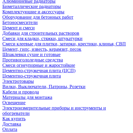
Алюминиевые радиаторы
Биметаллические радиаторы
Комплектующие и аксессуары
Оборудование для бетонных работ
Бетоносмесители
Цемент и смеси
Добавки для строительных растворов
Смеси для кладки, стяжки, штукатурки
Смеси клеевые для плитки, затирки, крестики, клинья, СВП
Цемент, гипс, известь, керамзит, песок
Шпаклевки сухие и готовые
Противогололедные средства
Смеси огнеупорные и жаростойкие
Цементно-стружечная плита (ЦСП)
Цементно-стружечная плита
Электротовары
Вилки, Выключатели, Патроны, Розетки
Кабели и провода
Материалы для монтажа
Освещение
Электроизмерительные приборы и инструменты и
обогреватели
Как купить
Доставка
Оплата