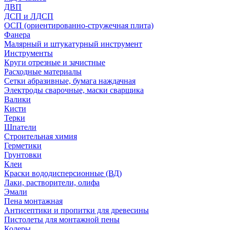
ДВП
ДСП и ЛДСП
ОСП (ориентированно-стружечная плита)
Фанера
Малярный и штукатурный инструмент
Инструменты
Круги отрезные и зачистные
Расходные материалы
Сетки абразивные, бумага наждачная
Электроды сварочные, маски сварщика
Валики
Кисти
Терки
Шпатели
Строительная химия
Герметики
Грунтовки
Клеи
Краски вододисперсионные (ВД)
Лаки, растворители, олифа
Эмали
Пена монтажная
Антисептики и пропитки для древесины
Пистолеты для монтажной пены
Колеры