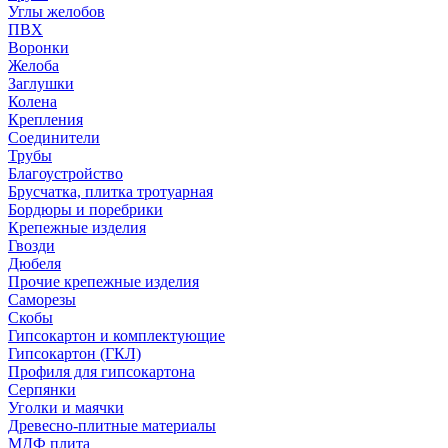
Углы желобов
ПВХ
Воронки
Желоба
Заглушки
Колена
Крепления
Соединители
Трубы
Благоустройство
Брусчатка, плитка тротуарная
Бордюры и поребрики
Крепежные изделия
Гвозди
Дюбеля
Прочие крепежные изделия
Саморезы
Скобы
Гипсокартон и комплектующие
Гипсокартон (ГКЛ)
Профиля для гипсокартона
Серпянки
Уголки и маячки
Древесно-плитные материалы
МДФ плита