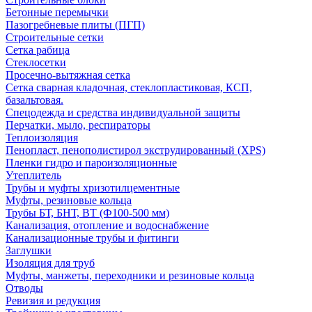
Бетонные перемычки
Пазогребневые плиты (ПГП)
Строительные сетки
Сетка рабица
Стеклосетки
Просечно-вытяжная сетка
Сетка сварная кладочная, стеклопластиковая, КСП,
базальтовая.
Спецодежда и средства индивидуальной защиты
Перчатки, мыло, респираторы
Теплоизоляция
Пенопласт, пенополистирол экструдированный (XPS)
Пленки гидро и пароизоляционные
Утеплитель
Трубы и муфты хризотилцементные
Муфты, резиновые кольца
Трубы БТ, БНТ, ВТ (Ф100-500 мм)
Канализация, отопление и водоснабжение
Канализационные трубы и фитинги
Заглушки
Изоляция для труб
Муфты, манжеты, переходники и резиновые кольца
Отводы
Ревизия и редукция