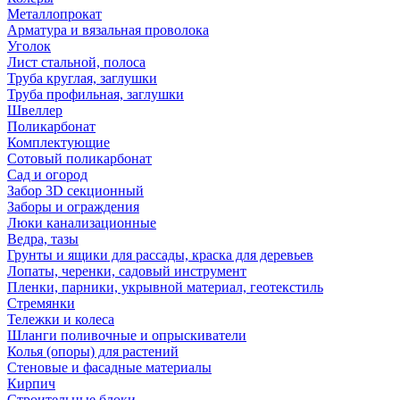
Металлопрокат
Арматура и вязальная проволока
Уголок
Лист стальной, полоса
Труба круглая, заглушки
Труба профильная, заглушки
Швеллер
Поликарбонат
Комплектующие
Сотовый поликарбонат
Сад и огород
Забор 3D секционный
Заборы и ограждения
Люки канализационные
Ведра, тазы
Грунты и ящики для рассады, краска для деревьев
Лопаты, черенки, садовый инструмент
Пленки, парники, укрывной материал, геотекстиль
Стремянки
Тележки и колеса
Шланги поливочные и опрыскиватели
Колья (опоры) для растений
Стеновые и фасадные материалы
Кирпич
Строительные блоки