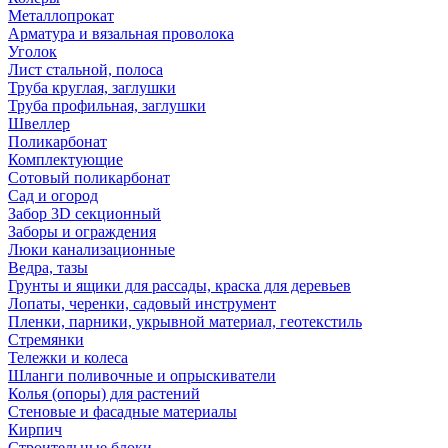
Металлопрокат
Арматура и вязальная проволока
Уголок
Лист стальной, полоса
Труба круглая, заглушки
Труба профильная, заглушки
Швеллер
Поликарбонат
Комплектующие
Сотовый поликарбонат
Сад и огород
Забор 3D секционный
Заборы и ограждения
Люки канализационные
Ведра, тазы
Грунты и ящики для рассады, краска для деревьев
Лопаты, черенки, садовый инструмент
Пленки, парники, укрывной материал, геотекстиль
Стремянки
Тележки и колеса
Шланги поливочные и опрыскиватели
Колья (опоры) для растений
Стеновые и фасадные материалы
Кирпич
Строительные блоки