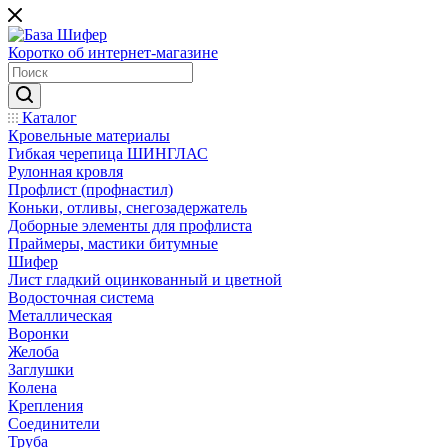
Коротко об интернет-магазине
Каталог
Кровельные материалы
Гибкая черепица ШИНГЛАС
Рулонная кровля
Профлист (профнастил)
Коньки, отливы, снегозадержатель
Доборные элементы для профлиста
Праймеры, мастики битумные
Шифер
Лист гладкий оцинкованный и цветной
Водосточная система
Металлическая
Воронки
Желоба
Заглушки
Колена
Крепления
Соединители
Труба