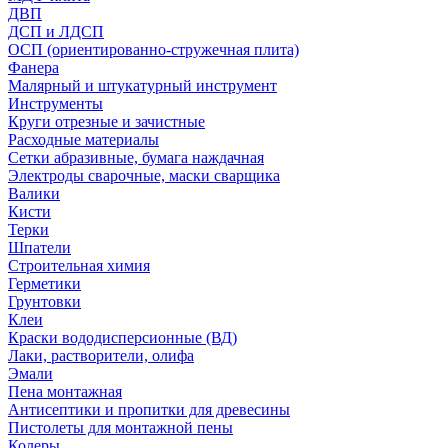
ДВП
ДСП и ЛДСП
ОСП (ориентированно-стружечная плита)
Фанера
Малярный и штукатурный инструмент
Инструменты
Круги отрезные и зачистные
Расходные материалы
Сетки абразивные, бумага наждачная
Электроды сварочные, маски сварщика
Валики
Кисти
Терки
Шпатели
Строительная химия
Герметики
Грунтовки
Клеи
Краски вододисперсионные (ВД)
Лаки, растворители, олифа
Эмали
Пена монтажная
Антисептики и пропитки для древесины
Пистолеты для монтажной пены
Колеры