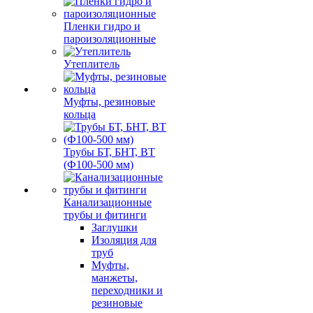
Пленки гидро и
пароизоляционные
Утеплитель
Муфты, резиновые
кольца
Трубы БТ, БНТ, ВТ
(Ф100-500 мм)
Канализационные
трубы и фитинги
Заглушки
Изоляция для
труб
Муфты,
манжеты,
переходники и
резиновые