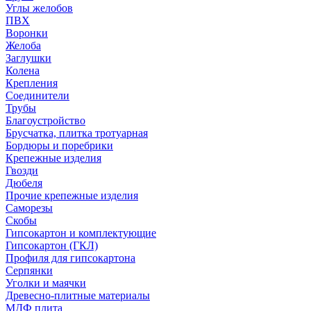
Углы желобов
ПВХ
Воронки
Желоба
Заглушки
Колена
Крепления
Соединители
Трубы
Благоустройство
Брусчатка, плитка тротуарная
Бордюры и поребрики
Крепежные изделия
Гвозди
Дюбеля
Прочие крепежные изделия
Саморезы
Скобы
Гипсокартон и комплектующие
Гипсокартон (ГКЛ)
Профиля для гипсокартона
Серпянки
Уголки и маячки
Древесно-плитные материалы
МДФ плита