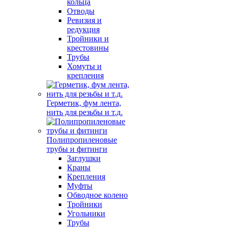
кольца
Отводы
Ревизия и
редукция
Тройники и
крестовины
Трубы
Хомуты и
крепления
Герметик, фум лента,
нить для резьбы и т.д.
Полипропиленовые
трубы и фитинги
Заглушки
Краны
Крепления
Муфты
Обводное колено
Тройники
Угольники
Трубы