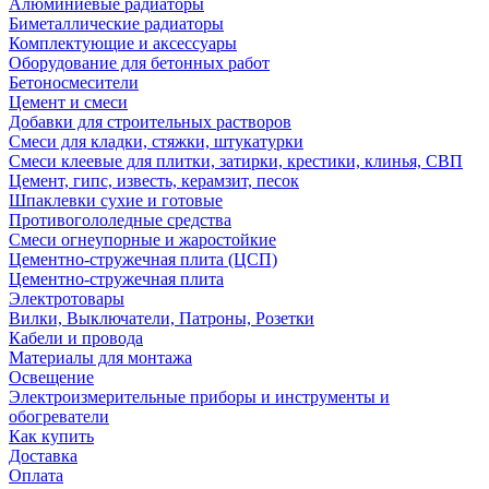
Алюминиевые радиаторы
Биметаллические радиаторы
Комплектующие и аксессуары
Оборудование для бетонных работ
Бетоносмесители
Цемент и смеси
Добавки для строительных растворов
Смеси для кладки, стяжки, штукатурки
Смеси клеевые для плитки, затирки, крестики, клинья, СВП
Цемент, гипс, известь, керамзит, песок
Шпаклевки сухие и готовые
Противогололедные средства
Смеси огнеупорные и жаростойкие
Цементно-стружечная плита (ЦСП)
Цементно-стружечная плита
Электротовары
Вилки, Выключатели, Патроны, Розетки
Кабели и провода
Материалы для монтажа
Освещение
Электроизмерительные приборы и инструменты и
обогреватели
Как купить
Доставка
Оплата