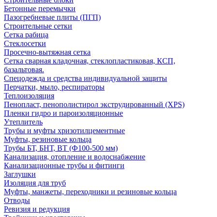
Бетонные перемычки
Пазогребневые плиты (ПГП)
Строительные сетки
Сетка рабица
Стеклосетки
Просечно-вытяжная сетка
Сетка сварная кладочная, стеклопластиковая, КСП,
базальтовая.
Спецодежда и средства индивидуальной защиты
Перчатки, мыло, респираторы
Теплоизоляция
Пенопласт, пенополистирол экструдированный (XPS)
Пленки гидро и пароизоляционные
Утеплитель
Трубы и муфты хризотилцементные
Муфты, резиновые кольца
Трубы БТ, БНТ, ВТ (Ф100-500 мм)
Канализация, отопление и водоснабжение
Канализационные трубы и фитинги
Заглушки
Изоляция для труб
Муфты, манжеты, переходники и резиновые кольца
Отводы
Ревизия и редукция