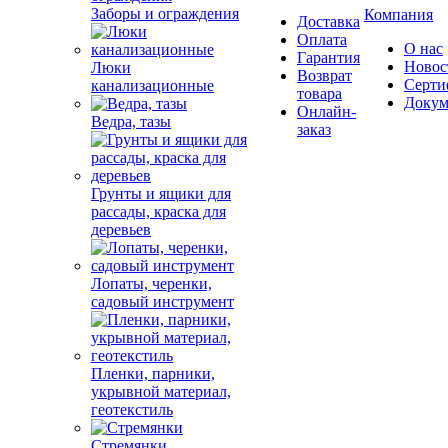
Заборы и ограждения
Компания
Доставка
Оплата
О нас
Гарантия
Новос
Люки
Возврат
Серти
канализационные
товара
Докум
Онлайн-
Ведра, тазы
заказ
Грунты и ящики для
рассады, краска для
деревьев
Лопаты, черенки,
садовый инструмент
Пленки, парники,
укрывной материал,
геотекстиль
Стремянки