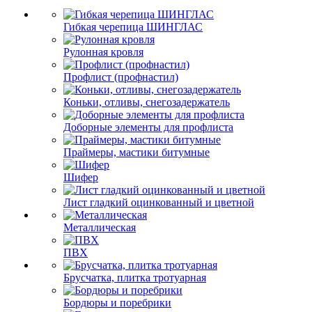
Гибкая черепица ШИНГЛАС
Рулонная кровля
Профлист (профнастил)
Коньки, отливы, снегозадержатель
Доборные элементы для профлиста
Праймеры, мастики битумные
Шифер
Лист гладкий оцинкованный и цветной
Металлическая
ПВХ
Брусчатка, плитка тротуарная
Бордюры и поребрики