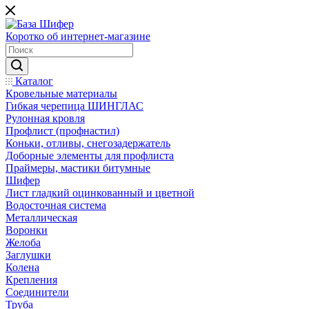
Коротко об интернет-магазине
Каталог
Кровельные материалы
Гибкая черепица ШИНГЛАС
Рулонная кровля
Профлист (профнастил)
Коньки, отливы, снегозадержатель
Доборные элементы для профлиста
Праймеры, мастики битумные
Шифер
Лист гладкий оцинкованный и цветной
Водосточная система
Металлическая
Воронки
Желоба
Заглушки
Колена
Крепления
Соединители
Труба