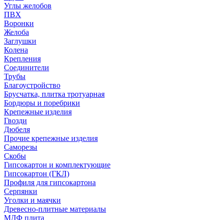
Углы желобов
ПВХ
Воронки
Желоба
Заглушки
Колена
Крепления
Соединители
Трубы
Благоустройство
Брусчатка, плитка тротуарная
Бордюры и поребрики
Крепежные изделия
Гвозди
Дюбеля
Прочие крепежные изделия
Саморезы
Скобы
Гипсокартон и комплектующие
Гипсокартон (ГКЛ)
Профиля для гипсокартона
Серпянки
Уголки и маячки
Древесно-плитные материалы
МДФ плита