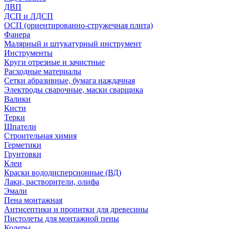
ДВП
ДСП и ЛДСП
ОСП (ориентированно-стружечная плита)
Фанера
Малярный и штукатурный инструмент
Инструменты
Круги отрезные и зачистные
Расходные материалы
Сетки абразивные, бумага наждачная
Электроды сварочные, маски сварщика
Валики
Кисти
Терки
Шпатели
Строительная химия
Герметики
Грунтовки
Клеи
Краски вододисперсионные (ВД)
Лаки, растворители, олифа
Эмали
Пена монтажная
Антисептики и пропитки для древесины
Пистолеты для монтажной пены
Колеры