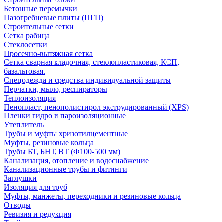
Бетонные перемычки
Пазогребневые плиты (ПГП)
Строительные сетки
Сетка рабица
Стеклосетки
Просечно-вытяжная сетка
Сетка сварная кладочная, стеклопластиковая, КСП,
базальтовая.
Спецодежда и средства индивидуальной защиты
Перчатки, мыло, респираторы
Теплоизоляция
Пенопласт, пенополистирол экструдированный (XPS)
Пленки гидро и пароизоляционные
Утеплитель
Трубы и муфты хризотилцементные
Муфты, резиновые кольца
Трубы БТ, БНТ, ВТ (Ф100-500 мм)
Канализация, отопление и водоснабжение
Канализационные трубы и фитинги
Заглушки
Изоляция для труб
Муфты, манжеты, переходники и резиновые кольца
Отводы
Ревизия и редукция