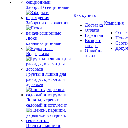
Забор 3D секционный
Как купить
Заборы и ограждения
Компания
Доставка
Оплата
О нас
Гарантия
Новос
Люки
Возврат
Серти
канализационные
товара
Докум
Онлайн-
Ведра, тазы
заказ
Грунты и ящики для
рассады, краска для
деревьев
Лопаты, черенки,
садовый инструмент