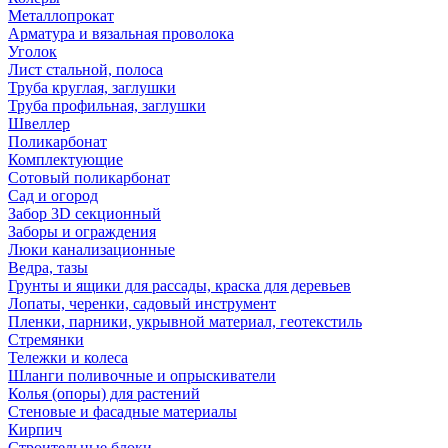
Металлопрокат
Арматура и вязальная проволока
Уголок
Лист стальной, полоса
Труба круглая, заглушки
Труба профильная, заглушки
Швеллер
Поликарбонат
Комплектующие
Сотовый поликарбонат
Сад и огород
Забор 3D секционный
Заборы и ограждения
Люки канализационные
Ведра, тазы
Грунты и ящики для рассады, краска для деревьев
Лопаты, черенки, садовый инструмент
Пленки, парники, укрывной материал, геотекстиль
Стремянки
Тележки и колеса
Шланги поливочные и опрыскиватели
Колья (опоры) для растений
Стеновые и фасадные материалы
Кирпич
Строительные блоки