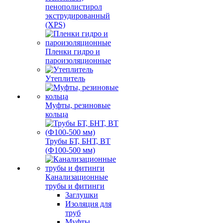
Пенопласт,
пенополистирол
экструдированный
(XPS)
Пленки гидро и
пароизоляционные
Утеплитель
Муфты, резиновые
кольца
Трубы БТ, БНТ, ВТ
(Ф100-500 мм)
Канализационные
трубы и фитинги
Заглушки
Изоляция для
труб