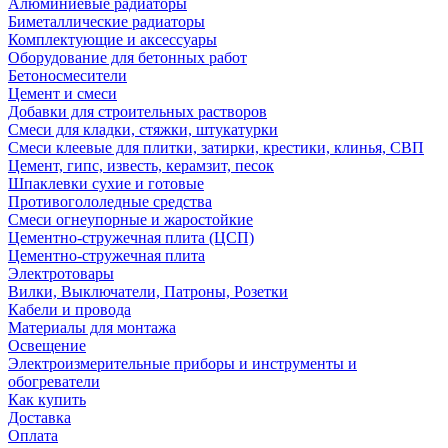
Алюминиевые радиаторы
Биметаллические радиаторы
Комплектующие и аксессуары
Оборудование для бетонных работ
Бетоносмесители
Цемент и смеси
Добавки для строительных растворов
Смеси для кладки, стяжки, штукатурки
Смеси клеевые для плитки, затирки, крестики, клинья, СВП
Цемент, гипс, известь, керамзит, песок
Шпаклевки сухие и готовые
Противогололедные средства
Смеси огнеупорные и жаростойкие
Цементно-стружечная плита (ЦСП)
Цементно-стружечная плита
Электротовары
Вилки, Выключатели, Патроны, Розетки
Кабели и провода
Материалы для монтажа
Освещение
Электроизмерительные приборы и инструменты и
обогреватели
Как купить
Доставка
Оплата