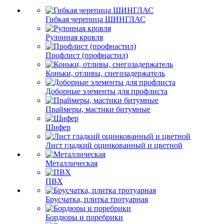
Гибкая черепица ШИНГЛАС
Рулонная кровля
Профлист (профнастил)
Коньки, отливы, снегозадержатель
Доборные элементы для профлиста
Праймеры, мастики битумные
Шифер
Лист гладкий оцинкованный и цветной
Металлическая
ПВХ
Брусчатка, плитка тротуарная
Бордюры и поребрики