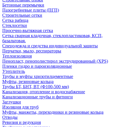
Бетонные перемычки
Пазогребневые плиты (ПГП)
Строительные сетки
Сетка рабица
Стеклосетки
Просечно-вытяжная сетка
Сетка сварная кладочная, стеклопластиковая, КСП,
базальтовая.
Спецодежда и средства индивидуальной защиты
Перчатки, мыло, респираторы
Теплоизоляция
Пенопласт, пенополистирол экструдированный (XPS)
Пленки гидро и пароизоляционные
Утеплитель
Трубы и муфты хризотилцементные
Муфты, резиновые кольца
Трубы БТ, БНТ, ВТ (Ф100-500 мм)
Канализация, отопление и водоснабжение
Канализационные трубы и фитинги
Заглушки
Изоляция для труб
Муфты, манжеты, переходники и резиновые кольца
Отводы
Ревизия и редукция