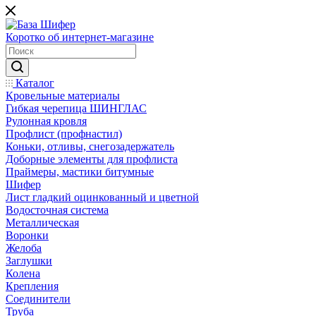
Коротко об интернет-магазине
Каталог
Кровельные материалы
Гибкая черепица ШИНГЛАС
Рулонная кровля
Профлист (профнастил)
Коньки, отливы, снегозадержатель
Доборные элементы для профлиста
Праймеры, мастики битумные
Шифер
Лист гладкий оцинкованный и цветной
Водосточная система
Металлическая
Воронки
Желоба
Заглушки
Колена
Крепления
Соединители
Труба