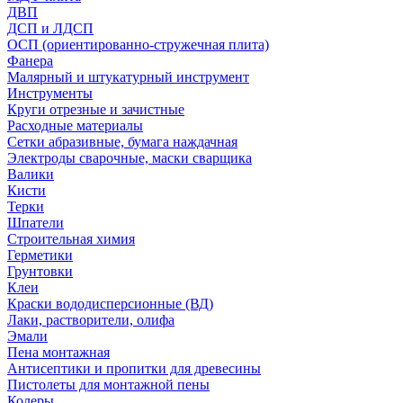
ДВП
ДСП и ЛДСП
ОСП (ориентированно-стружечная плита)
Фанера
Малярный и штукатурный инструмент
Инструменты
Круги отрезные и зачистные
Расходные материалы
Сетки абразивные, бумага наждачная
Электроды сварочные, маски сварщика
Валики
Кисти
Терки
Шпатели
Строительная химия
Герметики
Грунтовки
Клеи
Краски вододисперсионные (ВД)
Лаки, растворители, олифа
Эмали
Пена монтажная
Антисептики и пропитки для древесины
Пистолеты для монтажной пены
Колеры