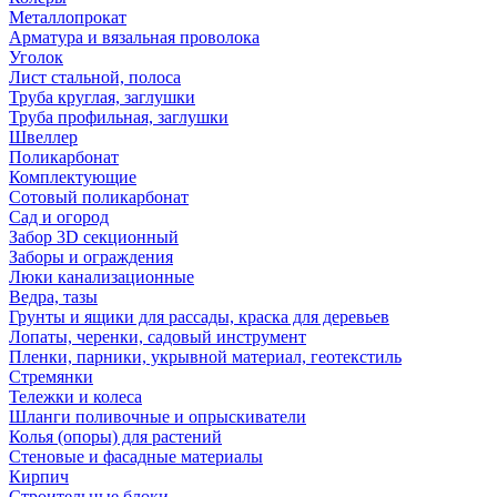
Металлопрокат
Арматура и вязальная проволока
Уголок
Лист стальной, полоса
Труба круглая, заглушки
Труба профильная, заглушки
Швеллер
Поликарбонат
Комплектующие
Сотовый поликарбонат
Сад и огород
Забор 3D секционный
Заборы и ограждения
Люки канализационные
Ведра, тазы
Грунты и ящики для рассады, краска для деревьев
Лопаты, черенки, садовый инструмент
Пленки, парники, укрывной материал, геотекстиль
Стремянки
Тележки и колеса
Шланги поливочные и опрыскиватели
Колья (опоры) для растений
Стеновые и фасадные материалы
Кирпич
Строительные блоки