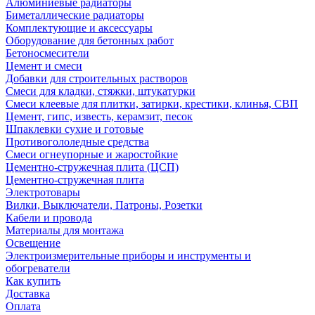
Алюминиевые радиаторы
Биметаллические радиаторы
Комплектующие и аксессуары
Оборудование для бетонных работ
Бетоносмесители
Цемент и смеси
Добавки для строительных растворов
Смеси для кладки, стяжки, штукатурки
Смеси клеевые для плитки, затирки, крестики, клинья, СВП
Цемент, гипс, известь, керамзит, песок
Шпаклевки сухие и готовые
Противогололедные средства
Смеси огнеупорные и жаростойкие
Цементно-стружечная плита (ЦСП)
Цементно-стружечная плита
Электротовары
Вилки, Выключатели, Патроны, Розетки
Кабели и провода
Материалы для монтажа
Освещение
Электроизмерительные приборы и инструменты и
обогреватели
Как купить
Доставка
Оплата