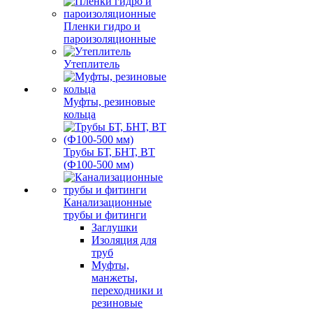
Пленки гидро и
пароизоляционные
Утеплитель
Муфты, резиновые
кольца
Трубы БТ, БНТ, ВТ
(Ф100-500 мм)
Канализационные
трубы и фитинги
Заглушки
Изоляция для
труб
Муфты,
манжеты,
переходники и
резиновые