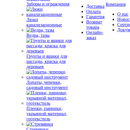
Заборы и ограждения
Компания
Доставка
Оплата
О нас
Гарантия
Новос
Люки
Возврат
Серти
канализационные
товара
Докум
Онлайн-
Ведра, тазы
заказ
Грунты и ящики для
рассады, краска для
деревьев
Лопаты, черенки,
садовый инструмент
Пленки, парники,
укрывной материал,
геотекстиль
Стремянки