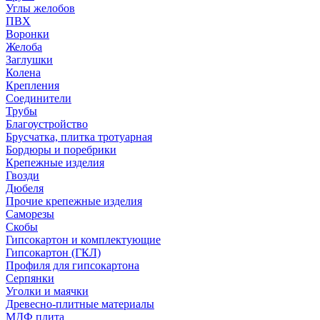
Углы желобов
ПВХ
Воронки
Желоба
Заглушки
Колена
Крепления
Соединители
Трубы
Благоустройство
Брусчатка, плитка тротуарная
Бордюры и поребрики
Крепежные изделия
Гвозди
Дюбеля
Прочие крепежные изделия
Саморезы
Скобы
Гипсокартон и комплектующие
Гипсокартон (ГКЛ)
Профиля для гипсокартона
Серпянки
Уголки и маячки
Древесно-плитные материалы
МДФ плита