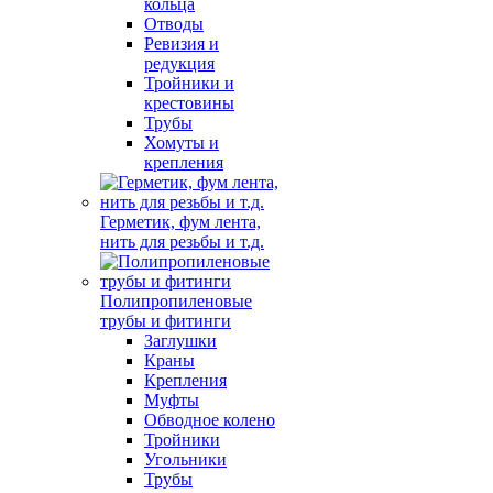
кольца
Отводы
Ревизия и
редукция
Тройники и
крестовины
Трубы
Хомуты и
крепления
Герметик, фум лента,
нить для резьбы и т.д.
Полипропиленовые
трубы и фитинги
Заглушки
Краны
Крепления
Муфты
Обводное колено
Тройники
Угольники
Трубы