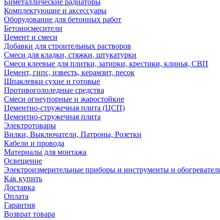
Биметаллические радиаторы
Комплектующие и аксессуары
Оборудование для бетонных работ
Бетоносмесители
Цемент и смеси
Добавки для строительных растворов
Смеси для кладки, стяжки, штукатурки
Смеси клеевые для плитки, затирки, крестики, клинья, СВП
Цемент, гипс, известь, керамзит, песок
Шпаклевки сухие и готовые
Противогололедные средства
Смеси огнеупорные и жаростойкие
Цементно-стружечная плита (ЦСП)
Цементно-стружечная плита
Электротовары
Вилки, Выключатели, Патроны, Розетки
Кабели и провода
Материалы для монтажа
Освещение
Электроизмерительные приборы и инструменты и обогревател
Как купить
Доставка
Оплата
Гарантия
Возврат товара