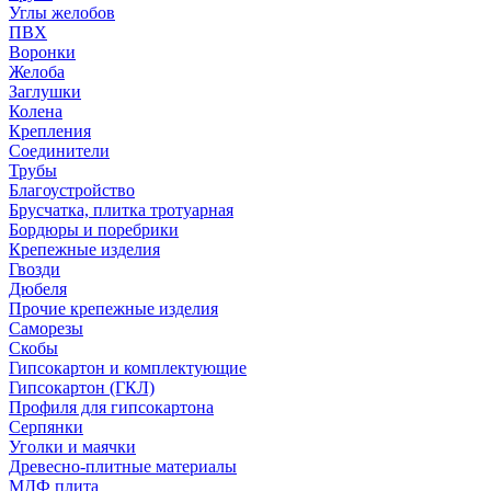
Углы желобов
ПВХ
Воронки
Желоба
Заглушки
Колена
Крепления
Соединители
Трубы
Благоустройство
Брусчатка, плитка тротуарная
Бордюры и поребрики
Крепежные изделия
Гвозди
Дюбеля
Прочие крепежные изделия
Саморезы
Скобы
Гипсокартон и комплектующие
Гипсокартон (ГКЛ)
Профиля для гипсокартона
Серпянки
Уголки и маячки
Древесно-плитные материалы
МДФ плита