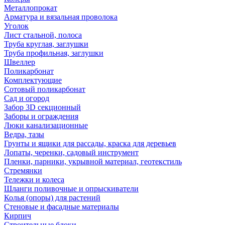
Металлопрокат
Арматура и вязальная проволока
Уголок
Лист стальной, полоса
Труба круглая, заглушки
Труба профильная, заглушки
Швеллер
Поликарбонат
Комплектующие
Сотовый поликарбонат
Сад и огород
Забор 3D секционный
Заборы и ограждения
Люки канализационные
Ведра, тазы
Грунты и ящики для рассады, краска для деревьев
Лопаты, черенки, садовый инструмент
Пленки, парники, укрывной материал, геотекстиль
Стремянки
Тележки и колеса
Шланги поливочные и опрыскиватели
Колья (опоры) для растений
Стеновые и фасадные материалы
Кирпич
Строительные блоки