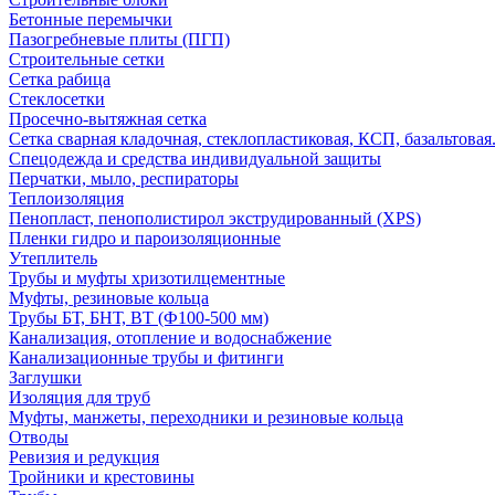
Бетонные перемычки
Пазогребневые плиты (ПГП)
Строительные сетки
Сетка рабица
Стеклосетки
Просечно-вытяжная сетка
Сетка сварная кладочная, стеклопластиковая, КСП, базальтовая
Спецодежда и средства индивидуальной защиты
Перчатки, мыло, респираторы
Теплоизоляция
Пенопласт, пенополистирол экструдированный (XPS)
Пленки гидро и пароизоляционные
Утеплитель
Трубы и муфты хризотилцементные
Муфты, резиновые кольца
Трубы БТ, БНТ, ВТ (Ф100-500 мм)
Канализация, отопление и водоснабжение
Канализационные трубы и фитинги
Заглушки
Изоляция для труб
Муфты, манжеты, переходники и резиновые кольца
Отводы
Ревизия и редукция
Тройники и крестовины