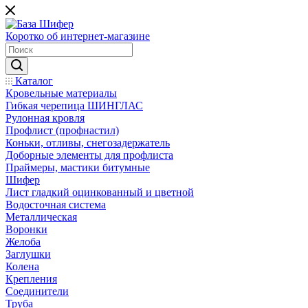
Коротко об интернет-магазине
Каталог
Кровельные материалы
Гибкая черепица ШИНГЛАС
Рулонная кровля
Профлист (профнастил)
Коньки, отливы, снегозадержатель
Доборные элементы для профлиста
Праймеры, мастики битумные
Шифер
Лист гладкий оцинкованный и цветной
Водосточная система
Металлическая
Воронки
Желоба
Заглушки
Колена
Крепления
Соединители
Труба