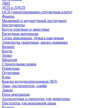
ДВП
ДСП и ЛДСП
ОСП (ориентированно-стружечная плита)
Фанера
Малярный и штукатурный инструмент
Инструменты
Круги отрезные и зачистные
Расходные материалы
Сетки абразивные, бумага наждачная
Электроды сварочные, маски сварщика
Валики
Кисти
Терки
Шпатели
Строительная химия
Герметики
Грунтовки
Клеи
Краски вододисперсионные (ВД)
Лаки, растворители, олифа
Эмали
Пена монтажная
Антисептики и пропитки для древесины
Пистолеты для монтажной пены
Колеры