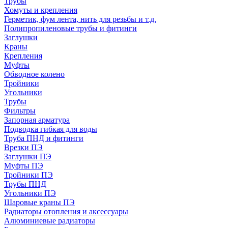
Трубы
Хомуты и крепления
Герметик, фум лента, нить для резьбы и т.д.
Полипропиленовые трубы и фитинги
Заглушки
Краны
Крепления
Муфты
Обводное колено
Тройники
Угольники
Трубы
Фильтры
Запорная арматура
Подводка гибкая для воды
Труба ПНД и фитинги
Врезки ПЭ
Заглушки ПЭ
Муфты ПЭ
Тройники ПЭ
Трубы ПНД
Угольники ПЭ
Шаровые краны ПЭ
Радиаторы отопления и аксессуары
Алюминиевые радиаторы