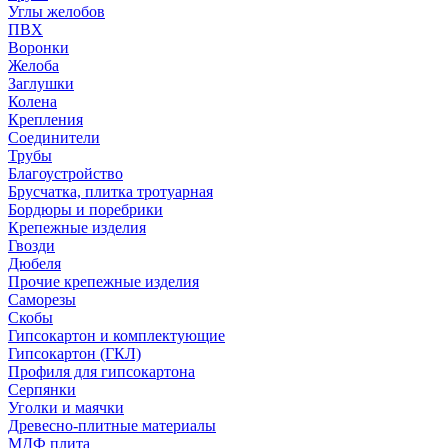
Углы желобов
ПВХ
Воронки
Желоба
Заглушки
Колена
Крепления
Соединители
Трубы
Благоустройство
Брусчатка, плитка тротуарная
Бордюры и поребрики
Крепежные изделия
Гвозди
Дюбеля
Прочие крепежные изделия
Саморезы
Скобы
Гипсокартон и комплектующие
Гипсокартон (ГКЛ)
Профиля для гипсокартона
Серпянки
Уголки и маячки
Древесно-плитные материалы
МДФ плита