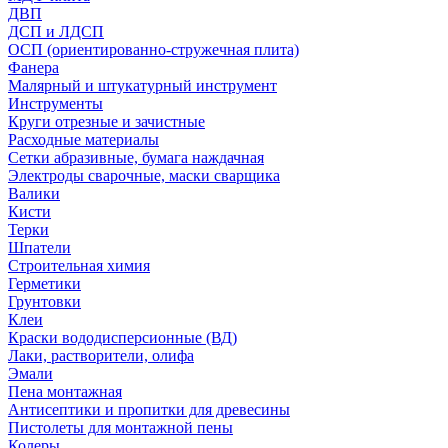
ДВП
ДСП и ЛДСП
ОСП (ориентированно-стружечная плита)
Фанера
Малярный и штукатурный инструмент
Инструменты
Круги отрезные и зачистные
Расходные материалы
Сетки абразивные, бумага наждачная
Электроды сварочные, маски сварщика
Валики
Кисти
Терки
Шпатели
Строительная химия
Герметики
Грунтовки
Клеи
Краски вододисперсионные (ВД)
Лаки, растворители, олифа
Эмали
Пена монтажная
Антисептики и пропитки для древесины
Пистолеты для монтажной пены
Колеры