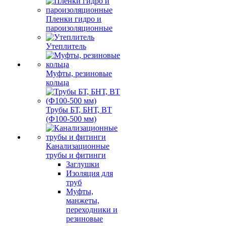
Пленки гидро и
пароизоляционные
Утеплитель
Муфты, резиновые
кольца
Трубы БТ, БНТ, ВТ
(Ф100-500 мм)
Канализационные
трубы и фитинги
Заглушки
Изоляция для
труб
Муфты,
манжеты,
переходники и
резиновые