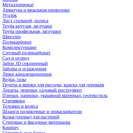
Металлопрокат
Арматура и вязальная проволока
Уголок
Лист стальной, полоса
Труба круглая, заглушки
Труба профильная, заглушки
Швеллер
Поликарбонат
Комплектующие
Сотовый поликарбонат
Сад и огород
Забор 3D секционный
Заборы и ограждения
Люки канализационные
Ведра, тазы
Грунты и ящики для рассады, краска для деревьев
Лопаты, черенки, садовый инструмент
Пленки, парники, укрывной материал, геотекстиль
Стремянки
Тележки и колеса
Шланги поливочные и опрыскиватели
Колья (опоры) для растений
Стеновые и фасадные материалы
Кирпич
Строительные блоки