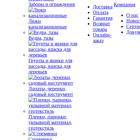
Заборы и ограждения
Компания
Доставка
Оплата
О нас
Гарантия
Новос
Люки
Возврат
Серти
канализационные
товара
Докум
Онлайн-
Ведра, тазы
заказ
Грунты и ящики для
рассады, краска для
деревьев
Лопаты, черенки,
садовый инструмент
Пленки, парники,
укрывной материал,
геотекстиль
Стремянки