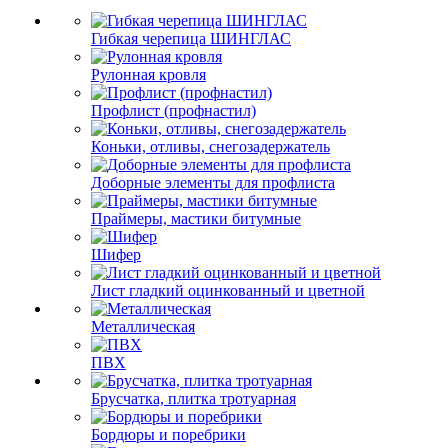
Гибкая черепица ШИНГЛАС
Рулонная кровля
Профлист (профнастил)
Коньки, отливы, снегозадержатель
Доборные элементы для профлиста
Праймеры, мастики битумные
Шифер
Лист гладкий оцинкованный и цветной
Металлическая
ПВХ
Брусчатка, плитка тротуарная
Бордюры и поребрики