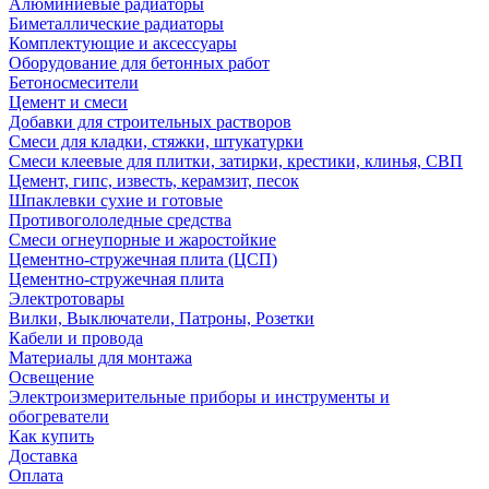
Алюминиевые радиаторы
Биметаллические радиаторы
Комплектующие и аксессуары
Оборудование для бетонных работ
Бетоносмесители
Цемент и смеси
Добавки для строительных растворов
Смеси для кладки, стяжки, штукатурки
Смеси клеевые для плитки, затирки, крестики, клинья, СВП
Цемент, гипс, известь, керамзит, песок
Шпаклевки сухие и готовые
Противогололедные средства
Смеси огнеупорные и жаростойкие
Цементно-стружечная плита (ЦСП)
Цементно-стружечная плита
Электротовары
Вилки, Выключатели, Патроны, Розетки
Кабели и провода
Материалы для монтажа
Освещение
Электроизмерительные приборы и инструменты и
обогреватели
Как купить
Доставка
Оплата