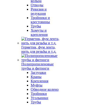
кольца
Отводы
Ревизия и
редукция
Тройники и
крестовины
Трубы
Хомуты и
крепления
Герметик, фум лента,
нить для резьбы и т.д.
Полипропиленовые
трубы и фитинги
Заглушки
Краны
Крепления
Муфты
Обводное колено
Тройники
Угольники
Трубы