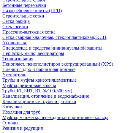
Бетонные перемычки
Пазогребневые плиты (ПГП)
Строительные сетки
Сетка рабица
Стеклосетки
Просечно-вытяжная сетка
Сетка сварная кладочная, стеклопластиковая, КСП,
базальтовая.
Спецодежда и средства индивидуальной защиты
Перчатки, мыло, респираторы
Теплоизоляция
Пенопласт, пенополистирол экструдированный (XPS)
Пленки гидро и пароизоляционные
Утеплитель
Трубы и муфты хризотилцементные
Муфты, резиновые кольца
Трубы БТ, БНТ, ВТ (Ф100-500 мм)
Канализация, отопление и водоснабжение
Канализационные трубы и фитинги
Заглушки
Изоляция для труб
Муфты, манжеты, переходники и резиновые кольца
Отводы
Ревизия и редукция