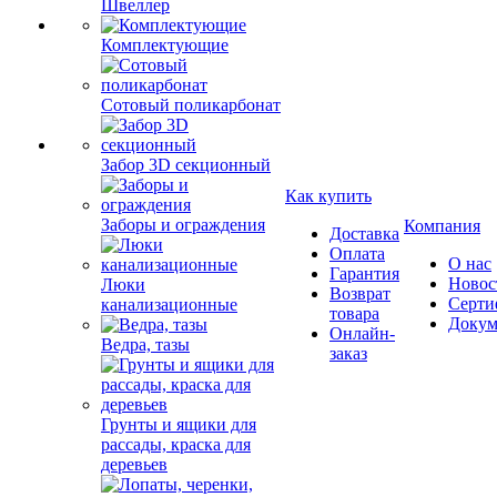
Швеллер
Комплектующие
Сотовый поликарбонат
Забор 3D секционный
Как купить
Заборы и ограждения
Компания
Доставка
Оплата
О нас
Гарантия
Новос
Люки
Возврат
Серти
канализационные
товара
Докум
Онлайн-
Ведра, тазы
заказ
Грунты и ящики для
рассады, краска для
деревьев