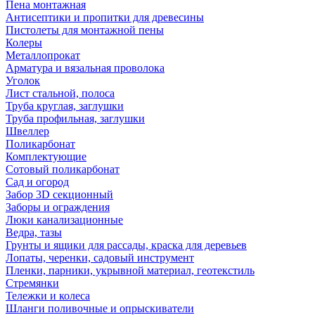
Пена монтажная
Антисептики и пропитки для древесины
Пистолеты для монтажной пены
Колеры
Металлопрокат
Арматура и вязальная проволока
Уголок
Лист стальной, полоса
Труба круглая, заглушки
Труба профильная, заглушки
Швеллер
Поликарбонат
Комплектующие
Сотовый поликарбонат
Сад и огород
Забор 3D секционный
Заборы и ограждения
Люки канализационные
Ведра, тазы
Грунты и ящики для рассады, краска для деревьев
Лопаты, черенки, садовый инструмент
Пленки, парники, укрывной материал, геотекстиль
Стремянки
Тележки и колеса
Шланги поливочные и опрыскиватели