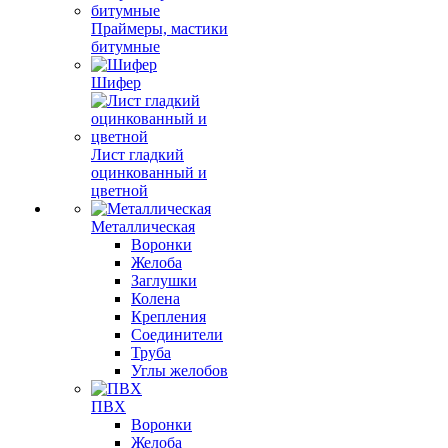
Праймеры, мастики
битумные
Шифер
Лист гладкий
оцинкованный и
цветной
Металлическая
Воронки
Желоба
Заглушки
Колена
Крепления
Соединители
Труба
Углы желобов
ПВХ
Воронки
Желоба