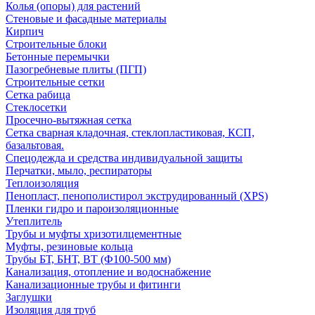
Колья (опоры) для растений
Стеновые и фасадные материалы
Кирпич
Строительные блоки
Бетонные перемычки
Пазогребневые плиты (ПГП)
Строительные сетки
Сетка рабица
Стеклосетки
Просечно-вытяжная сетка
Сетка сварная кладочная, стеклопластиковая, КСП,
базальтовая.
Спецодежда и средства индивидуальной защиты
Перчатки, мыло, респираторы
Теплоизоляция
Пенопласт, пенополистирол экструдированный (XPS)
Пленки гидро и пароизоляционные
Утеплитель
Трубы и муфты хризотилцементные
Муфты, резиновые кольца
Трубы БТ, БНТ, ВТ (Ф100-500 мм)
Канализация, отопление и водоснабжение
Канализационные трубы и фитинги
Заглушки
Изоляция для труб