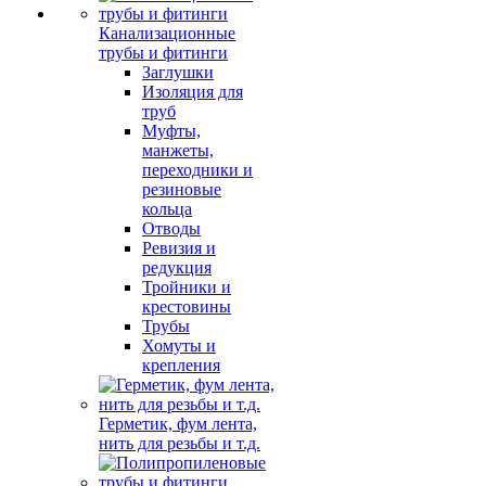
Канализационные
трубы и фитинги
Заглушки
Изоляция для
труб
Муфты,
манжеты,
переходники и
резиновые
кольца
Отводы
Ревизия и
редукция
Тройники и
крестовины
Трубы
Хомуты и
крепления
Герметик, фум лента,
нить для резьбы и т.д.