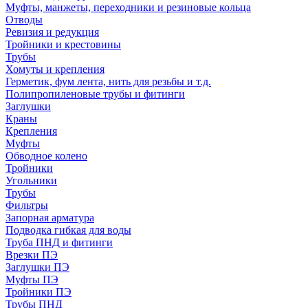
Муфты, манжеты, переходники и резиновые кольца
Отводы
Ревизия и редукция
Тройники и крестовины
Трубы
Хомуты и крепления
Герметик, фум лента, нить для резьбы и т.д.
Полипропиленовые трубы и фитинги
Заглушки
Краны
Крепления
Муфты
Обводное колено
Тройники
Угольники
Трубы
Фильтры
Запорная арматура
Подводка гибкая для воды
Труба ПНД и фитинги
Врезки ПЭ
Заглушки ПЭ
Муфты ПЭ
Тройники ПЭ
Трубы ПНД