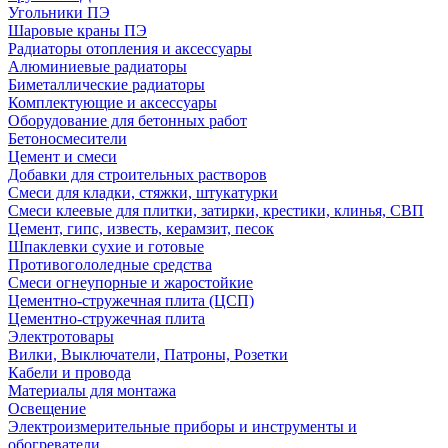
Угольники ПЭ
Шаровые краны ПЭ
Радиаторы отопления и аксессуары
Алюминиевые радиаторы
Биметаллические радиаторы
Комплектующие и аксессуары
Оборудование для бетонных работ
Бетоносмесители
Цемент и смеси
Добавки для строительных растворов
Смеси для кладки, стяжки, штукатурки
Смеси клеевые для плитки, затирки, крестики, клинья, СВП
Цемент, гипс, известь, керамзит, песок
Шпаклевки сухие и готовые
Противогололедные средства
Смеси огнеупорные и жаростойкие
Цементно-стружечная плита (ЦСП)
Цементно-стружечная плита
Электротовары
Вилки, Выключатели, Патроны, Розетки
Кабели и провода
Материалы для монтажа
Освещение
Электроизмерительные приборы и инструменты и
обогреватели