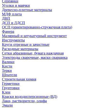
Серпянки
Уголки и маячки
Древесно-плитные материалы
МДФ плита
ДВП
ДСП и ЛДСП
ОСП (ориентированно-стружечная плита)
Фанера
Малярный и штукатурный инструмент
Инструменты
Круги отрезные и зачистные
Расходные материалы
Сетки абразивные, бумага наждачная
Электроды сварочные, маски сварщика
Валики
Кисти
Терки
Шпатели
Строительная химия
Герметики
Грунтовки
Клеи
Краски вододисперсионные (ВД)
Лаки, растворители, олифа
Эмали