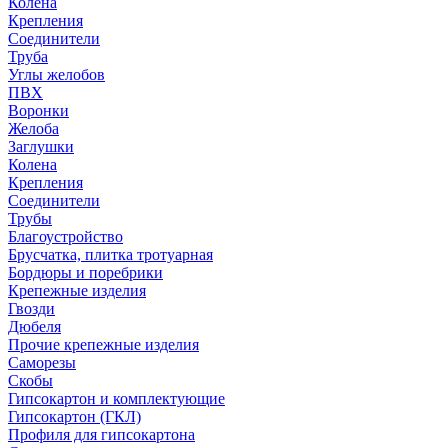
Колена
Крепления
Соединители
Труба
Углы желобов
ПВХ
Воронки
Желоба
Заглушки
Колена
Крепления
Соединители
Трубы
Благоустройство
Брусчатка, плитка тротуарная
Бордюры и поребрики
Крепежные изделия
Гвозди
Дюбеля
Прочие крепежные изделия
Саморезы
Скобы
Гипсокартон и комплектующие
Гипсокартон (ГКЛ)
Профиля для гипсокартона