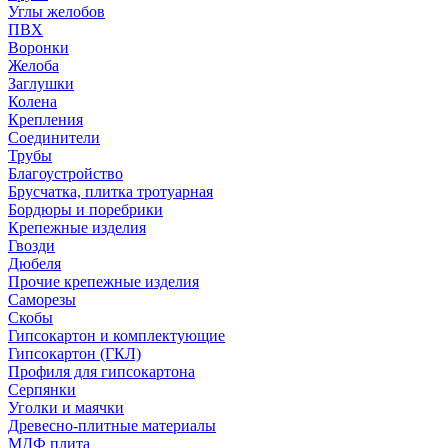
Углы желобов
ПВХ
Воронки
Желоба
Заглушки
Колена
Крепления
Соединители
Трубы
Благоустройство
Брусчатка, плитка тротуарная
Бордюры и поребрики
Крепежные изделия
Гвозди
Дюбеля
Прочие крепежные изделия
Саморезы
Скобы
Гипсокартон и комплектующие
Гипсокартон (ГКЛ)
Профиля для гипсокартона
Серпянки
Уголки и маячки
Древесно-плитные материалы
МДФ плита