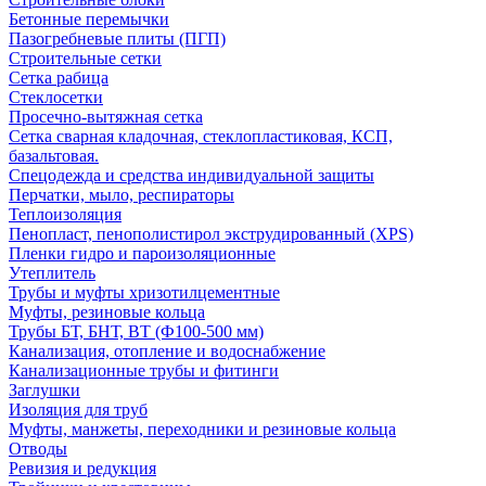
Бетонные перемычки
Пазогребневые плиты (ПГП)
Строительные сетки
Сетка рабица
Стеклосетки
Просечно-вытяжная сетка
Сетка сварная кладочная, стеклопластиковая, КСП,
базальтовая.
Спецодежда и средства индивидуальной защиты
Перчатки, мыло, респираторы
Теплоизоляция
Пенопласт, пенополистирол экструдированный (XPS)
Пленки гидро и пароизоляционные
Утеплитель
Трубы и муфты хризотилцементные
Муфты, резиновые кольца
Трубы БТ, БНТ, ВТ (Ф100-500 мм)
Канализация, отопление и водоснабжение
Канализационные трубы и фитинги
Заглушки
Изоляция для труб
Муфты, манжеты, переходники и резиновые кольца
Отводы
Ревизия и редукция