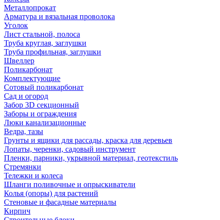
Металлопрокат
Арматура и вязальная проволока
Уголок
Лист стальной, полоса
Труба круглая, заглушки
Труба профильная, заглушки
Швеллер
Поликарбонат
Комплектующие
Сотовый поликарбонат
Сад и огород
Забор 3D секционный
Заборы и ограждения
Люки канализационные
Ведра, тазы
Грунты и ящики для рассады, краска для деревьев
Лопаты, черенки, садовый инструмент
Пленки, парники, укрывной материал, геотекстиль
Стремянки
Тележки и колеса
Шланги поливочные и опрыскиватели
Колья (опоры) для растений
Стеновые и фасадные материалы
Кирпич
Строительные блоки