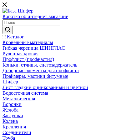
Коротко об интернет-магазине
Каталог
Кровельные материалы
Гибкая черепица ШИНГЛАС
Рулонная кровля
Профлист (профнастил)
Коньки, отливы, снегозадержатель
Доборные элементы для профлиста
Праймеры, мастики битумные
Шифер
Лист гладкий оцинкованный и цветной
Водосточная система
Металлическая
Воронки
Желоба
Заглушки
Колена
Крепления
Соединители
Труба