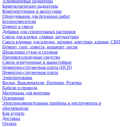
Алюминиевые радиаторы
Биметаллические радиаторы
Комплектующие и аксессуары
Оборудование для бетонных работ
Бетоносмесители
Цемент и смеси
Добавки для строительных растворов
Смеси для кладки, стяжки, штукатурки
Смеси клеевые для плитки, затирки, крестики, клинья, СВП
Цемент, гипс, известь, керамзит, песок
Шпаклевки сухие и готовые
Противогололедные средства
Смеси огнеупорные и жаростойкие
Цементно-стружечная плита (ЦСП)
Цементно-стружечная плита
Электротовары
Вилки, Выключатели, Патроны, Розетки
Кабели и провода
Материалы для монтажа
Освещение
Электроизмерительные приборы и инструменты и
обогреватели
Как купить
Доставка
Оплата