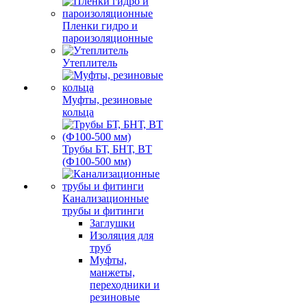
Пленки гидро и
пароизоляционные
Утеплитель
Муфты, резиновые
кольца
Трубы БТ, БНТ, ВТ
(Ф100-500 мм)
Канализационные
трубы и фитинги
Заглушки
Изоляция для
труб
Муфты,
манжеты,
переходники и
резиновые