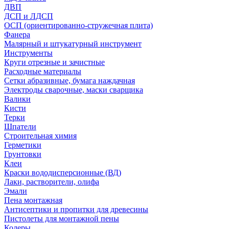
ДВП
ДСП и ЛДСП
ОСП (ориентированно-стружечная плита)
Фанера
Малярный и штукатурный инструмент
Инструменты
Круги отрезные и зачистные
Расходные материалы
Сетки абразивные, бумага наждачная
Электроды сварочные, маски сварщика
Валики
Кисти
Терки
Шпатели
Строительная химия
Герметики
Грунтовки
Клеи
Краски вододисперсионные (ВД)
Лаки, растворители, олифа
Эмали
Пена монтажная
Антисептики и пропитки для древесины
Пистолеты для монтажной пены
Колеры