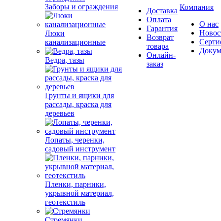
Заборы и ограждения
Компания
Доставка
Оплата
О нас
Гарантия
Новос
Люки
Возврат
Серти
канализационные
товара
Докум
Онлайн-
Ведра, тазы
заказ
Грунты и ящики для
рассады, краска для
деревьев
Лопаты, черенки,
садовый инструмент
Пленки, парники,
укрывной материал,
геотекстиль
Стремянки