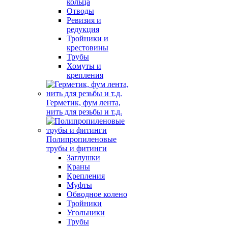
кольца
Отводы
Ревизия и
редукция
Тройники и
крестовины
Трубы
Хомуты и
крепления
Герметик, фум лента,
нить для резьбы и т.д.
Полипропиленовые
трубы и фитинги
Заглушки
Краны
Крепления
Муфты
Обводное колено
Тройники
Угольники
Трубы