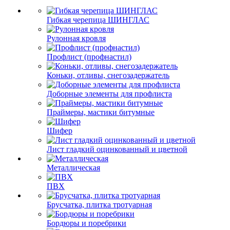
Гибкая черепица ШИНГЛАС
Рулонная кровля
Профлист (профнастил)
Коньки, отливы, снегозадержатель
Доборные элементы для профлиста
Праймеры, мастики битумные
Шифер
Лист гладкий оцинкованный и цветной
Металлическая
ПВХ
Брусчатка, плитка тротуарная
Бордюры и поребрики