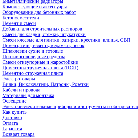
Биметаллические радиаторы
Комплектующие и аксессуары
Оборудование для бетонных работ
Бетоносмесители
Цемент и смеси
Добавки для строительных растворов
Смеси для кладки, стяжки, штукатурки
Смеси клеевые для плитки, затирки, крестики, клинья, СВП
Цемент, гипс, известь, керамзит, песок
Шпаклевки сухие и готовые
Противогололедные средства
Смеси огнеупорные и жаростойкие
Цементно-стружечная плита (ЦСП)
Цементно-стружечная плита
Электротовары
Вилки, Выключатели, Патроны, Розетки
Кабели и провода
Материалы для монтажа
Освещение
Электроизмерительные приборы и инструменты и обогревател
Как купить
Доставка
Оплата
Гарантия
Возврат товара