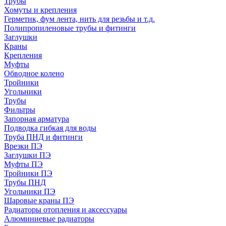
Трубы
Хомуты и крепления
Герметик, фум лента, нить для резьбы и т.д.
Полипропиленовые трубы и фитинги
Заглушки
Краны
Крепления
Муфты
Обводное колено
Тройники
Угольники
Трубы
Фильтры
Запорная арматура
Подводка гибкая для воды
Труба ПНД и фитинги
Врезки ПЭ
Заглушки ПЭ
Муфты ПЭ
Тройники ПЭ
Трубы ПНД
Угольники ПЭ
Шаровые краны ПЭ
Радиаторы отопления и аксессуары
Алюминиевые радиаторы