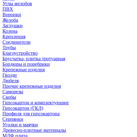
Углы желобов
ПВХ
Воронки
Желоба
Заглушки
Колена
Крепления
Соединители
Трубы
Благоустройство
Брусчатка, плитка тротуарная
Бордюры и поребрики
Крепежные изделия
Гвозди
Дюбеля
Прочие крепежные изделия
Саморезы
Скобы
Гипсокартон и комплектующие
Гипсокартон (ГКЛ)
Профиля для гипсокартона
Серпянки
Уголки и маячки
Древесно-плитные материалы
МДФ плита