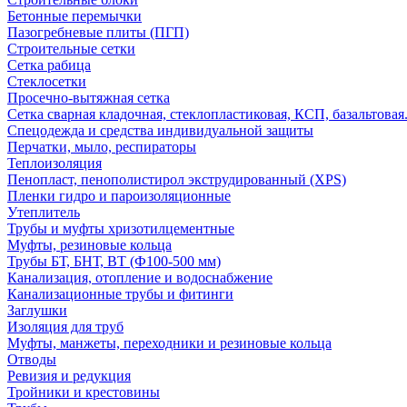
Бетонные перемычки
Пазогребневые плиты (ПГП)
Строительные сетки
Сетка рабица
Стеклосетки
Просечно-вытяжная сетка
Сетка сварная кладочная, стеклопластиковая, КСП, базальтовая
Спецодежда и средства индивидуальной защиты
Перчатки, мыло, респираторы
Теплоизоляция
Пенопласт, пенополистирол экструдированный (XPS)
Пленки гидро и пароизоляционные
Утеплитель
Трубы и муфты хризотилцементные
Муфты, резиновые кольца
Трубы БТ, БНТ, ВТ (Ф100-500 мм)
Канализация, отопление и водоснабжение
Канализационные трубы и фитинги
Заглушки
Изоляция для труб
Муфты, манжеты, переходники и резиновые кольца
Отводы
Ревизия и редукция
Тройники и крестовины