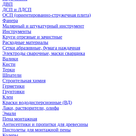
ДВП
ДСП и ЛДСП
ОСП (ориентированно-стружечная плита)
Фанера
Малярный и штукатурный инструмент
Инструменты
Круги отрезные и зачистные
Расходные материалы
Сетки абразивные, бумага наждачная
Электроды сварочные, маски сварщика
Валики
Кисти
Терки
Шпатели
Строительная химия
Герметики
Грунтовки
Клеи
Краски вододисперсионные (ВД)
Лаки, растворители, олифа
Эмали
Пена монтажная
Антисептики и пропитки для древесины
Пистолеты для монтажной пены
Колеры