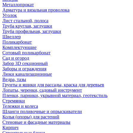
Металлопрокат
Арматура и вязальная проволока
Уголок
Лист стальной, полоса
Труба круглая, заглушки
Труба профильная, заглушки
Швеллер
Поликарбонат
Комплектующие
Сотовый поликарбонат
Сад и огород
Забор 3D секционный
Заборы и ограждения
Люки канализационные
Ведра, тазы
Грунты и ящики для рассады, краска для деревьев
Лопаты, черенки, садовый инструмент
Пленки, парники, укрывной материал, геотекстиль
Стремянки
Тележки и колеса
Шланги поливочные и опрыскиватели
Колья (опоры) для растений
Стеновые и фасадные материалы
Кирпич
Строительные блоки