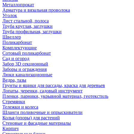
Металлопрокат
Арматура и вязальная проволока
Уголок
Лист стальной, полоса
Труба круглая, заглушки
Труба профильная, заглушки
Швеллер
Поликарбонат
Комплектующие
Сотовый поликарбонат
Сад и огород
Забор 3D секционный
Заборы и ограждения
Люки канализационные
Ведра, тазы
Грунты и ящики для рассады, краска для деревьев
Лопаты, черенки, садовый инструмент
Пленки, парники, укрывной материал, геотекстиль
Стремянки
Тележки и колеса
Шланги поливочные и опрыскиватели
Колья (опоры) для растений
Стеновые и фасадные материалы
Кирпич
Строительные блоки