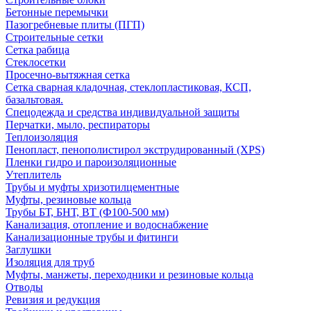
Бетонные перемычки
Пазогребневые плиты (ПГП)
Строительные сетки
Сетка рабица
Стеклосетки
Просечно-вытяжная сетка
Сетка сварная кладочная, стеклопластиковая, КСП,
базальтовая.
Спецодежда и средства индивидуальной защиты
Перчатки, мыло, респираторы
Теплоизоляция
Пенопласт, пенополистирол экструдированный (XPS)
Пленки гидро и пароизоляционные
Утеплитель
Трубы и муфты хризотилцементные
Муфты, резиновые кольца
Трубы БТ, БНТ, ВТ (Ф100-500 мм)
Канализация, отопление и водоснабжение
Канализационные трубы и фитинги
Заглушки
Изоляция для труб
Муфты, манжеты, переходники и резиновые кольца
Отводы
Ревизия и редукция