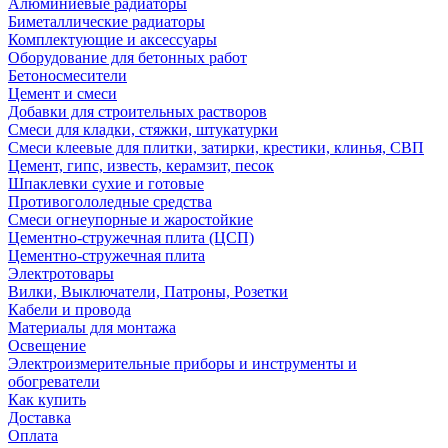
Алюминиевые радиаторы
Биметаллические радиаторы
Комплектующие и аксессуары
Оборудование для бетонных работ
Бетоносмесители
Цемент и смеси
Добавки для строительных растворов
Смеси для кладки, стяжки, штукатурки
Смеси клеевые для плитки, затирки, крестики, клинья, СВП
Цемент, гипс, известь, керамзит, песок
Шпаклевки сухие и готовые
Противогололедные средства
Смеси огнеупорные и жаростойкие
Цементно-стружечная плита (ЦСП)
Цементно-стружечная плита
Электротовары
Вилки, Выключатели, Патроны, Розетки
Кабели и провода
Материалы для монтажа
Освещение
Электроизмерительные приборы и инструменты и
обогреватели
Как купить
Доставка
Оплата