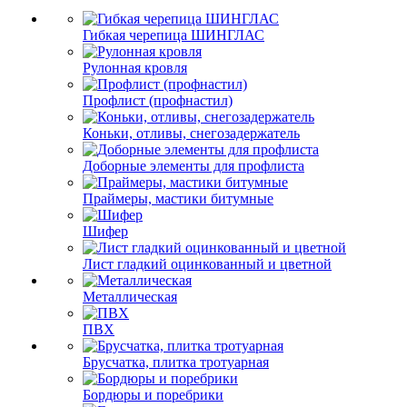
Гибкая черепица ШИНГЛАС
Рулонная кровля
Профлист (профнастил)
Коньки, отливы, снегозадержатель
Доборные элементы для профлиста
Праймеры, мастики битумные
Шифер
Лист гладкий оцинкованный и цветной
Металлическая
ПВХ
Брусчатка, плитка тротуарная
Бордюры и поребрики