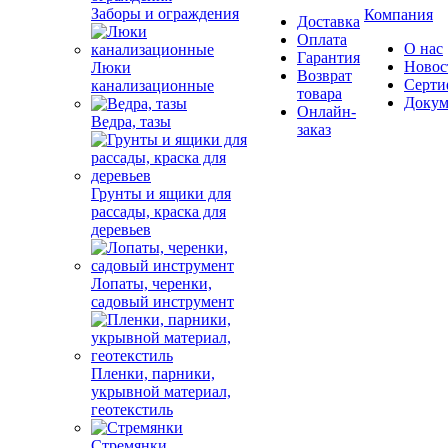
Заборы и ограждения
Компания
Доставка
Оплата
О нас
Гарантия
Новос
Люки
Возврат
Серти
канализационные
товара
Докум
Онлайн-
Ведра, тазы
заказ
Грунты и ящики для
рассады, краска для
деревьев
Лопаты, черенки,
садовый инструмент
Пленки, парники,
укрывной материал,
геотекстиль
Стремянки