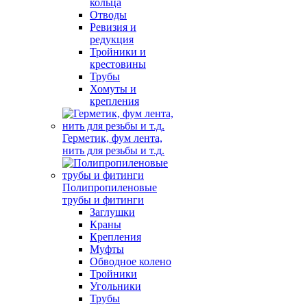
кольца
Отводы
Ревизия и
редукция
Тройники и
крестовины
Трубы
Хомуты и
крепления
Герметик, фум лента,
нить для резьбы и т.д.
Полипропиленовые
трубы и фитинги
Заглушки
Краны
Крепления
Муфты
Обводное колено
Тройники
Угольники
Трубы