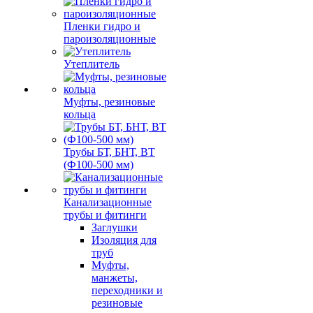
Пленки гидро и
пароизоляционные
Утеплитель
Муфты, резиновые
кольца
Трубы БТ, БНТ, ВТ
(Ф100-500 мм)
Канализационные
трубы и фитинги
Заглушки
Изоляция для
труб
Муфты,
манжеты,
переходники и
резиновые