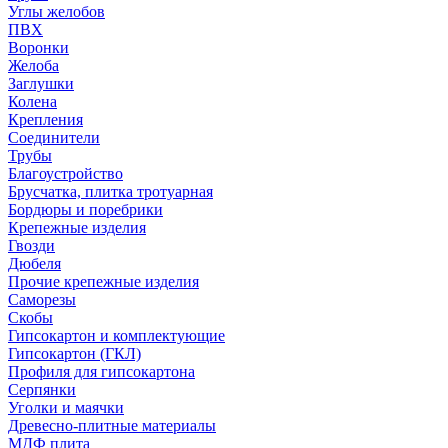
Углы желобов
ПВХ
Воронки
Желоба
Заглушки
Колена
Крепления
Соединители
Трубы
Благоустройство
Брусчатка, плитка тротуарная
Бордюры и поребрики
Крепежные изделия
Гвозди
Дюбеля
Прочие крепежные изделия
Саморезы
Скобы
Гипсокартон и комплектующие
Гипсокартон (ГКЛ)
Профиля для гипсокартона
Серпянки
Уголки и маячки
Древесно-плитные материалы
МДФ плита