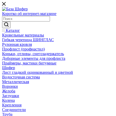
Коротко об интернет-магазине
Каталог
Кровельные материалы
Гибкая черепица ШИНГЛАС
Рулонная кровля
Профлист (профнастил)
Коньки, отливы, снегозадержатель
Доборные элементы для профлиста
Праймеры, мастики битумные
Шифер
Лист гладкий оцинкованный и цветной
Водосточная система
Металлическая
Воронки
Желоба
Заглушки
Колена
Крепления
Соединители
Труба