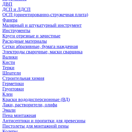
ДВП
ДСП и ЛДСП
ОСП (ориентированно-стружечная плита)
Фанера
Малярный и штукатурный инструмент
Инструменты
Круги отрезные и зачистные
Расходные материалы
Сетки абразивные, бумага наждачная
Электроды сварочные, маски сварщика
Валики
Кисти
Терки
Шпатели
Строительная химия
Герметики
Грунтовки
Клеи
Краски вододисперсионные (ВД)
Лаки, растворители, олифа
Эмали
Пена монтажная
Антисептики и пропитки для древесины
Пистолеты для монтажной пены
Колеры