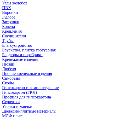
Углы желобов
ПВХ
Воронки
Желоба
Заглушки
Колена
Крепления
Соединители
Трубы
Благоустройство
Брусчатка, плитка тротуарная
Бордюры и поребрики
Крепежные изделия
Гвозди
Дюбеля
Прочие крепежные изделия
Саморезы
Скобы
Гипсокартон и комплектующие
Гипсокартон (ГКЛ)
Профиля для гипсокартона
Серпянки
Уголки и маячки
Древесно-плитные материалы
МДФ плита