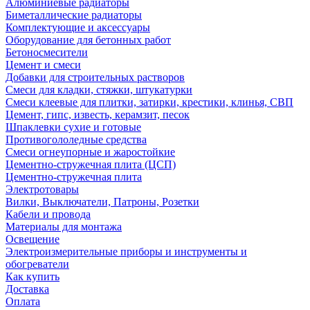
Алюминиевые радиаторы
Биметаллические радиаторы
Комплектующие и аксессуары
Оборудование для бетонных работ
Бетоносмесители
Цемент и смеси
Добавки для строительных растворов
Смеси для кладки, стяжки, штукатурки
Смеси клеевые для плитки, затирки, крестики, клинья, СВП
Цемент, гипс, известь, керамзит, песок
Шпаклевки сухие и готовые
Противогололедные средства
Смеси огнеупорные и жаростойкие
Цементно-стружечная плита (ЦСП)
Цементно-стружечная плита
Электротовары
Вилки, Выключатели, Патроны, Розетки
Кабели и провода
Материалы для монтажа
Освещение
Электроизмерительные приборы и инструменты и
обогреватели
Как купить
Доставка
Оплата