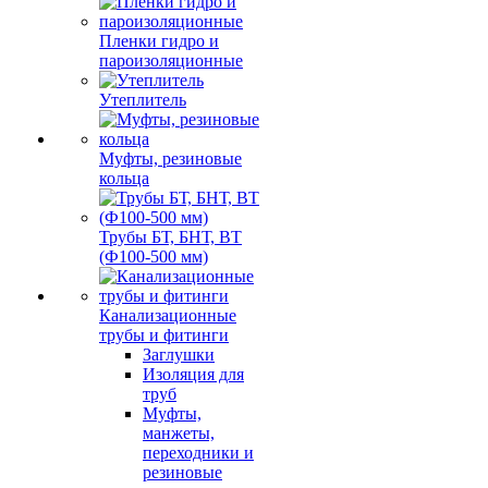
Пленки гидро и
пароизоляционные
Утеплитель
Муфты, резиновые
кольца
Трубы БТ, БНТ, ВТ
(Ф100-500 мм)
Канализационные
трубы и фитинги
Заглушки
Изоляция для
труб
Муфты,
манжеты,
переходники и
резиновые