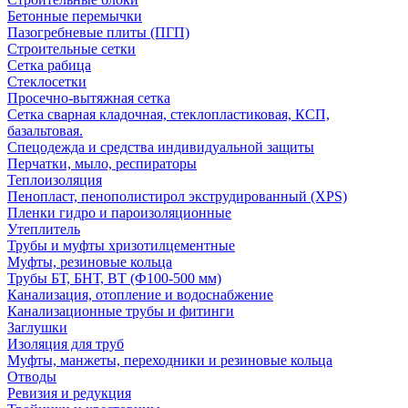
Бетонные перемычки
Пазогребневые плиты (ПГП)
Строительные сетки
Сетка рабица
Стеклосетки
Просечно-вытяжная сетка
Сетка сварная кладочная, стеклопластиковая, КСП,
базальтовая.
Спецодежда и средства индивидуальной защиты
Перчатки, мыло, респираторы
Теплоизоляция
Пенопласт, пенополистирол экструдированный (XPS)
Пленки гидро и пароизоляционные
Утеплитель
Трубы и муфты хризотилцементные
Муфты, резиновые кольца
Трубы БТ, БНТ, ВТ (Ф100-500 мм)
Канализация, отопление и водоснабжение
Канализационные трубы и фитинги
Заглушки
Изоляция для труб
Муфты, манжеты, переходники и резиновые кольца
Отводы
Ревизия и редукция