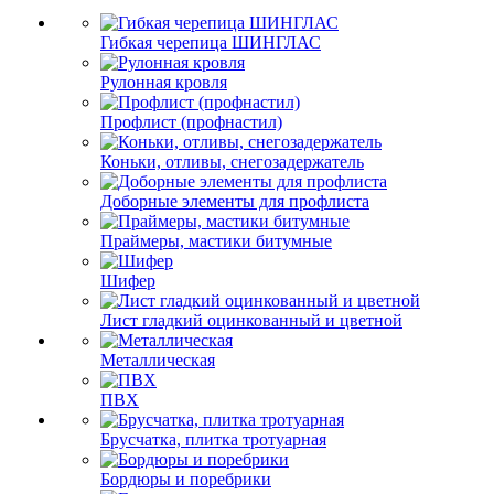
Гибкая черепица ШИНГЛАС
Рулонная кровля
Профлист (профнастил)
Коньки, отливы, снегозадержатель
Доборные элементы для профлиста
Праймеры, мастики битумные
Шифер
Лист гладкий оцинкованный и цветной
Металлическая
ПВХ
Брусчатка, плитка тротуарная
Бордюры и поребрики