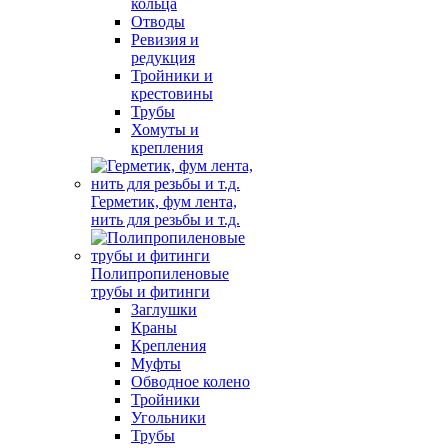
кольца
Отводы
Ревизия и
редукция
Тройники и
крестовины
Трубы
Хомуты и
крепления
Герметик, фум лента,
нить для резьбы и т.д.
Полипропиленовые
трубы и фитинги
Заглушки
Краны
Крепления
Муфты
Обводное колено
Тройники
Угольники
Трубы