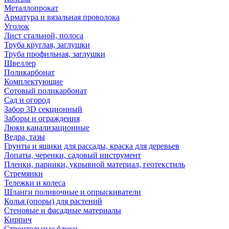
Металлопрокат
Арматура и вязальная проволока
Уголок
Лист стальной, полоса
Труба круглая, заглушки
Труба профильная, заглушки
Швеллер
Поликарбонат
Комплектующие
Сотовый поликарбонат
Сад и огород
Забор 3D секционный
Заборы и ограждения
Люки канализационные
Ведра, тазы
Грунты и ящики для рассады, краска для деревьев
Лопаты, черенки, садовый инструмент
Пленки, парники, укрывной материал, геотекстиль
Стремянки
Тележки и колеса
Шланги поливочные и опрыскиватели
Колья (опоры) для растений
Стеновые и фасадные материалы
Кирпич
Строительные блоки