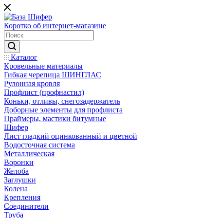
Коротко об интернет-магазине
Каталог
Кровельные материалы
Гибкая черепица ШИНГЛАС
Рулонная кровля
Профлист (профнастил)
Коньки, отливы, снегозадержатель
Доборные элементы для профлиста
Праймеры, мастики битумные
Шифер
Лист гладкий оцинкованный и цветной
Водосточная система
Металлическая
Воронки
Желоба
Заглушки
Колена
Крепления
Соединители
Труба