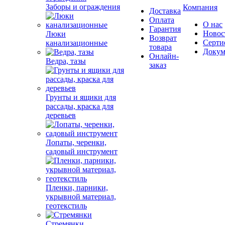
Заборы и ограждения
Компания
Доставка
Оплата
О нас
Гарантия
Новос
Люки
Возврат
Серти
канализационные
товара
Докум
Онлайн-
Ведра, тазы
заказ
Грунты и ящики для
рассады, краска для
деревьев
Лопаты, черенки,
садовый инструмент
Пленки, парники,
укрывной материал,
геотекстиль
Стремянки