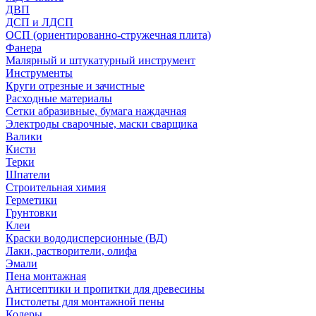
ДВП
ДСП и ЛДСП
ОСП (ориентированно-стружечная плита)
Фанера
Малярный и штукатурный инструмент
Инструменты
Круги отрезные и зачистные
Расходные материалы
Сетки абразивные, бумага наждачная
Электроды сварочные, маски сварщика
Валики
Кисти
Терки
Шпатели
Строительная химия
Герметики
Грунтовки
Клеи
Краски вододисперсионные (ВД)
Лаки, растворители, олифа
Эмали
Пена монтажная
Антисептики и пропитки для древесины
Пистолеты для монтажной пены
Колеры