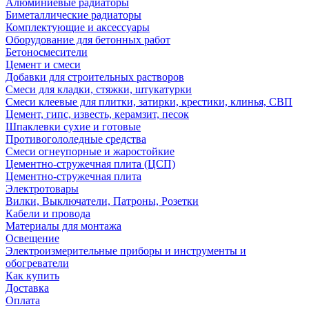
Алюминиевые радиаторы
Биметаллические радиаторы
Комплектующие и аксессуары
Оборудование для бетонных работ
Бетоносмесители
Цемент и смеси
Добавки для строительных растворов
Смеси для кладки, стяжки, штукатурки
Смеси клеевые для плитки, затирки, крестики, клинья, СВП
Цемент, гипс, известь, керамзит, песок
Шпаклевки сухие и готовые
Противогололедные средства
Смеси огнеупорные и жаростойкие
Цементно-стружечная плита (ЦСП)
Цементно-стружечная плита
Электротовары
Вилки, Выключатели, Патроны, Розетки
Кабели и провода
Материалы для монтажа
Освещение
Электроизмерительные приборы и инструменты и
обогреватели
Как купить
Доставка
Оплата