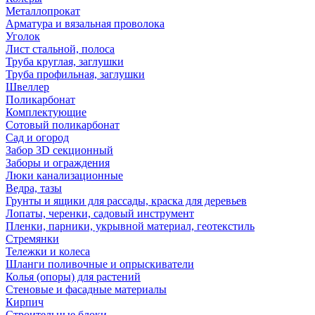
Металлопрокат
Арматура и вязальная проволока
Уголок
Лист стальной, полоса
Труба круглая, заглушки
Труба профильная, заглушки
Швеллер
Поликарбонат
Комплектующие
Сотовый поликарбонат
Сад и огород
Забор 3D секционный
Заборы и ограждения
Люки канализационные
Ведра, тазы
Грунты и ящики для рассады, краска для деревьев
Лопаты, черенки, садовый инструмент
Пленки, парники, укрывной материал, геотекстиль
Стремянки
Тележки и колеса
Шланги поливочные и опрыскиватели
Колья (опоры) для растений
Стеновые и фасадные материалы
Кирпич
Строительные блоки