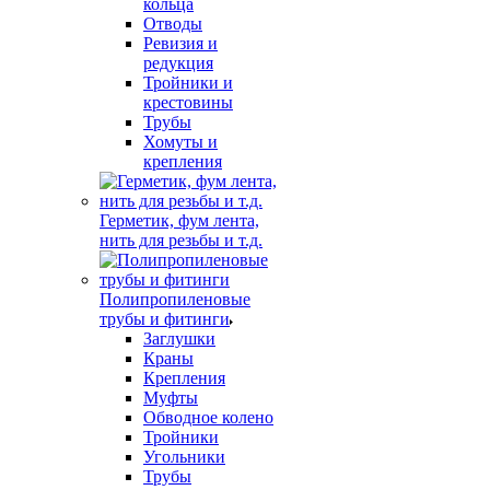
кольца
Отводы
Ревизия и
редукция
Тройники и
крестовины
Трубы
Хомуты и
крепления
Герметик, фум лента,
нить для резьбы и т.д.
Полипропиленовые
трубы и фитинги
Заглушки
Краны
Крепления
Муфты
Обводное колено
Тройники
Угольники
Трубы