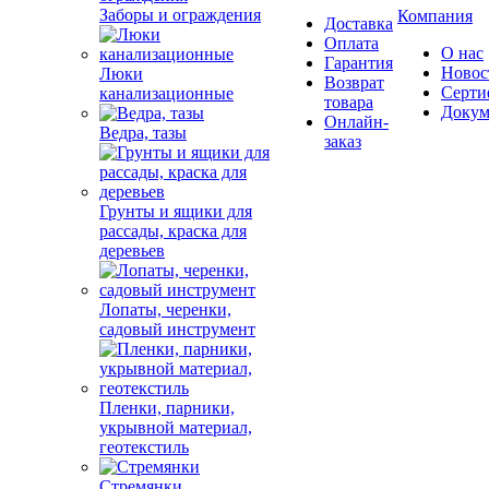
Заборы и ограждения
Компания
Доставка
Оплата
О нас
Гарантия
Новос
Люки
Возврат
Серти
канализационные
товара
Докум
Онлайн-
Ведра, тазы
заказ
Грунты и ящики для
рассады, краска для
деревьев
Лопаты, черенки,
садовый инструмент
Пленки, парники,
укрывной материал,
геотекстиль
Стремянки