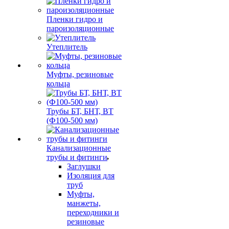
Пленки гидро и
пароизоляционные
Утеплитель
Муфты, резиновые
кольца
Трубы БТ, БНТ, ВТ
(Ф100-500 мм)
Канализационные
трубы и фитинги
Заглушки
Изоляция для
труб
Муфты,
манжеты,
переходники и
резиновые