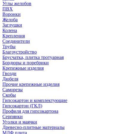
Углы желобов
ПВХ
Воронки
Желоба
Заглушки
Колена
Крепления
Соединители
Трубы
Благоустройство
Брусчатка, плитка тротуарная
Бордюры и поребрики
Крепежные изделия
Гвозди
Дюбеля
Прочие крепежные изделия
Саморезы
Скобы
Гипсокартон и комплектующие
Гипсокартон (ГКЛ)
Профиля для гипсокартона
Серпянки
Уголки и маячки
Древесно-плитные материалы
МДФ плита