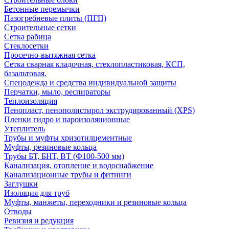
Бетонные перемычки
Пазогребневые плиты (ПГП)
Строительные сетки
Сетка рабица
Стеклосетки
Просечно-вытяжная сетка
Сетка сварная кладочная, стеклопластиковая, КСП,
базальтовая.
Спецодежда и средства индивидуальной защиты
Перчатки, мыло, респираторы
Теплоизоляция
Пенопласт, пенополистирол экструдированный (XPS)
Пленки гидро и пароизоляционные
Утеплитель
Трубы и муфты хризотилцементные
Муфты, резиновые кольца
Трубы БТ, БНТ, ВТ (Ф100-500 мм)
Канализация, отопление и водоснабжение
Канализационные трубы и фитинги
Заглушки
Изоляция для труб
Муфты, манжеты, переходники и резиновые кольца
Отводы
Ревизия и редукция