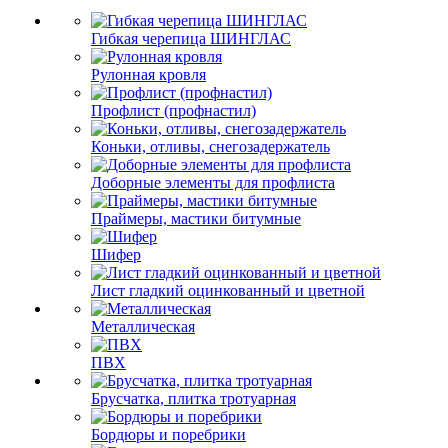
Гибкая черепица ШИНГЛАС
Рулонная кровля
Профлист (профнастил)
Коньки, отливы, снегозадержатель
Доборные элементы для профлиста
Праймеры, мастики битумные
Шифер
Лист гладкий оцинкованный и цветной
Металлическая
ПВХ
Брусчатка, плитка тротуарная
Бордюры и поребрики