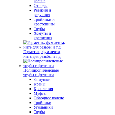
кольца
Отводы
Ревизия и
редукция
Тройники и
крестовины
Трубы
Хомуты и
крепления
Герметик, фум лента,
нить для резьбы и т.д.
Полипропиленовые
трубы и фитинги
Заглушки
Краны
Крепления
Муфты
Обводное колено
Тройники
Угольники
Трубы