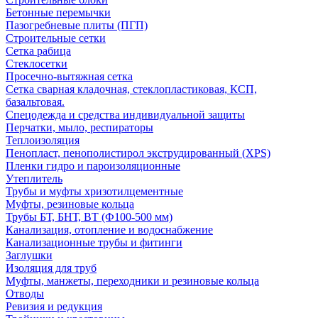
Бетонные перемычки
Пазогребневые плиты (ПГП)
Строительные сетки
Сетка рабица
Стеклосетки
Просечно-вытяжная сетка
Сетка сварная кладочная, стеклопластиковая, КСП,
базальтовая.
Спецодежда и средства индивидуальной защиты
Перчатки, мыло, респираторы
Теплоизоляция
Пенопласт, пенополистирол экструдированный (XPS)
Пленки гидро и пароизоляционные
Утеплитель
Трубы и муфты хризотилцементные
Муфты, резиновые кольца
Трубы БТ, БНТ, ВТ (Ф100-500 мм)
Канализация, отопление и водоснабжение
Канализационные трубы и фитинги
Заглушки
Изоляция для труб
Муфты, манжеты, переходники и резиновые кольца
Отводы
Ревизия и редукция