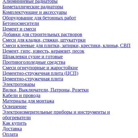
Алюминиевые радиаторы
Биметаллические радиаторы
Комплектующие и аксессуары
Оборудование для бетонных работ
Бетоносмесители
Цемент и смеси
Добавки для строительных растворов
Смеси для кладки, стяжки, штукатурки
Смеси клеевые для плитки, затирки, крестики, клинья, СВП
Цемент, гипс, известь, керамзит, песок
Шпаклевки сухие и готовые
Противогололедные средства
Смеси огнеупорные и жаростойкие
Цементно-стружечная плита (ЦСП)
Цементно-стружечная плита
Электротовары
Вилки, Выключатели, Патроны, Розетки
Кабели и провода
Материалы для монтажа
Освещение
Электроизмерительные приборы и инструменты и
обогреватели
Как купить
Доставка
Оплата