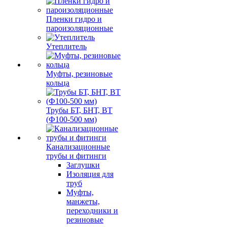
Пленки гидро и
пароизоляционные
Утеплитель
Муфты, резиновые
кольца
Трубы БТ, БНТ, ВТ
(Ф100-500 мм)
Канализационные
трубы и фитинги
Заглушки
Изоляция для
труб
Муфты,
манжеты,
переходники и
резиновые