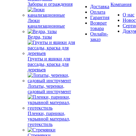
Заборы и ограждения
Компания
Доставка
Оплата
О нас
Гарантия
Новос
Люки
Возврат
Серти
канализационные
товара
Докум
Онлайн-
Ведра, тазы
заказ
Грунты и ящики для
рассады, краска для
деревьев
Лопаты, черенки,
садовый инструмент
Пленки, парники,
укрывной материал,
геотекстиль
Стремянки