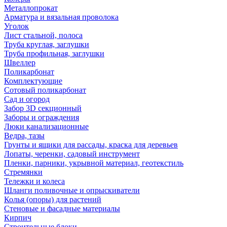
Металлопрокат
Арматура и вязальная проволока
Уголок
Лист стальной, полоса
Труба круглая, заглушки
Труба профильная, заглушки
Швеллер
Поликарбонат
Комплектующие
Сотовый поликарбонат
Сад и огород
Забор 3D секционный
Заборы и ограждения
Люки канализационные
Ведра, тазы
Грунты и ящики для рассады, краска для деревьев
Лопаты, черенки, садовый инструмент
Пленки, парники, укрывной материал, геотекстиль
Стремянки
Тележки и колеса
Шланги поливочные и опрыскиватели
Колья (опоры) для растений
Стеновые и фасадные материалы
Кирпич
Строительные блоки