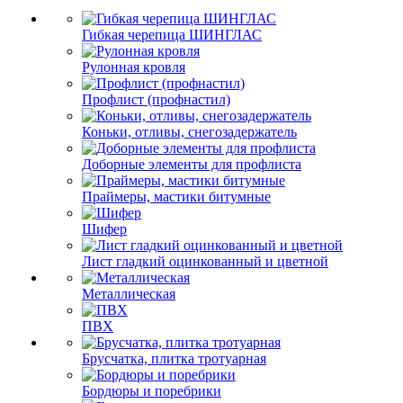
Гибкая черепица ШИНГЛАС
Рулонная кровля
Профлист (профнастил)
Коньки, отливы, снегозадержатель
Доборные элементы для профлиста
Праймеры, мастики битумные
Шифер
Лист гладкий оцинкованный и цветной
Металлическая
ПВХ
Брусчатка, плитка тротуарная
Бордюры и поребрики