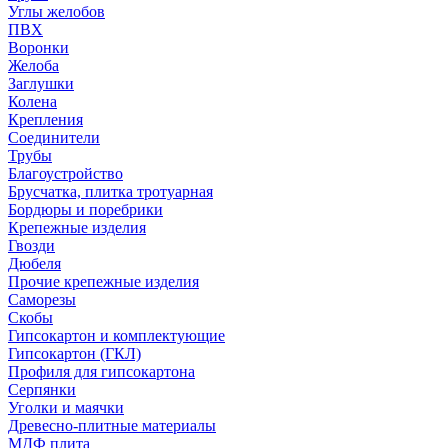
Углы желобов
ПВХ
Воронки
Желоба
Заглушки
Колена
Крепления
Соединители
Трубы
Благоустройство
Брусчатка, плитка тротуарная
Бордюры и поребрики
Крепежные изделия
Гвозди
Дюбеля
Прочие крепежные изделия
Саморезы
Скобы
Гипсокартон и комплектующие
Гипсокартон (ГКЛ)
Профиля для гипсокартона
Серпянки
Уголки и маячки
Древесно-плитные материалы
МДФ плита