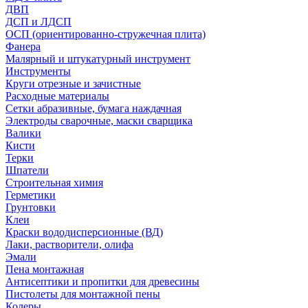
ДВП
ДСП и ЛДСП
ОСП (ориентированно-стружечная плита)
Фанера
Малярный и штукатурный инструмент
Инструменты
Круги отрезные и зачистные
Расходные материалы
Сетки абразивные, бумага наждачная
Электроды сварочные, маски сварщика
Валики
Кисти
Терки
Шпатели
Строительная химия
Герметики
Грунтовки
Клеи
Краски вододисперсионные (ВД)
Лаки, растворители, олифа
Эмали
Пена монтажная
Антисептики и пропитки для древесины
Пистолеты для монтажной пены
Колеры