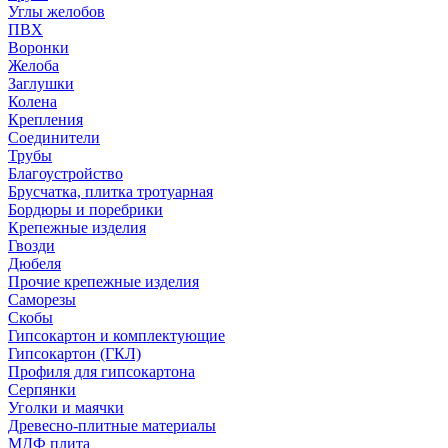
Углы желобов
ПВХ
Воронки
Желоба
Заглушки
Колена
Крепления
Соединители
Трубы
Благоустройство
Брусчатка, плитка тротуарная
Бордюры и поребрики
Крепежные изделия
Гвозди
Дюбеля
Прочие крепежные изделия
Саморезы
Скобы
Гипсокартон и комплектующие
Гипсокартон (ГКЛ)
Профиля для гипсокартона
Серпянки
Уголки и маячки
Древесно-плитные материалы
МДФ плита