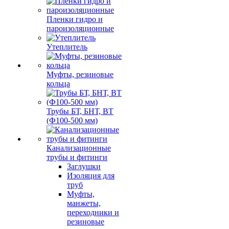
Пленки гидро и
пароизоляционные
Утеплитель
Муфты, резиновые
кольца
Трубы БТ, БНТ, ВТ
(Ф100-500 мм)
Канализационные
трубы и фитинги
Заглушки
Изоляция для
труб
Муфты,
манжеты,
переходники и
резиновые