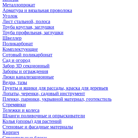
Металлопрокат
Арматура и вязальная проволока
Уголок
Лист стальной, полоса
Труба круглая, заглушки
Труба профильная, заглушки
Швеллер
Поликарбонат
Комплектующие
Сотовый поликарбонат
Сад и огород
Забор 3D секционный
Заборы и ограждения
Люки канализационные
Ведра, тазы
Грунты и ящики для рассады, краска для деревьев
Лопаты, черенки, садовый инструмент
Пленки, парники, укрывной материал, геотекстиль
Стремянки
Тележки и колеса
Шланги поливочные и опрыскиватели
Колья (опоры) для растений
Стеновые и фасадные материалы
Кирпич
Строительные блоки