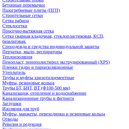
Бетонные перемычки
Пазогребневые плиты (ПГП)
Строительные сетки
Сетка рабица
Стеклосетки
Просечно-вытяжная сетка
Сетка сварная кладочная, стеклопластиковая, КСП,
базальтовая.
Спецодежда и средства индивидуальной защиты
Перчатки, мыло, респираторы
Теплоизоляция
Пенопласт, пенополистирол экструдированный (XPS)
Пленки гидро и пароизоляционные
Утеплитель
Трубы и муфты хризотилцементные
Муфты, резиновые кольца
Трубы БТ, БНТ, ВТ (Ф100-500 мм)
Канализация, отопление и водоснабжение
Канализационные трубы и фитинги
Заглушки
Изоляция для труб
Муфты, манжеты, переходники и резиновые кольца
Отводы
Ревизия и редукция