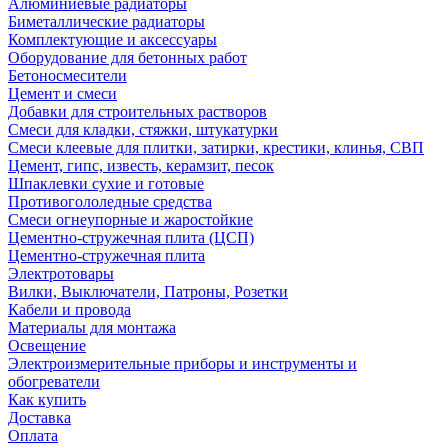
Алюминиевые радиаторы
Биметаллические радиаторы
Комплектующие и аксессуары
Оборудование для бетонных работ
Бетоносмесители
Цемент и смеси
Добавки для строительных растворов
Смеси для кладки, стяжки, штукатурки
Смеси клеевые для плитки, затирки, крестики, клинья, СВП
Цемент, гипс, известь, керамзит, песок
Шпаклевки сухие и готовые
Противогололедные средства
Смеси огнеупорные и жаростойкие
Цементно-стружечная плита (ЦСП)
Цементно-стружечная плита
Электротовары
Вилки, Выключатели, Патроны, Розетки
Кабели и провода
Материалы для монтажа
Освещение
Электроизмерительные приборы и инструменты и
обогреватели
Как купить
Доставка
Оплата