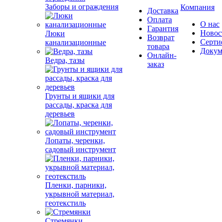
Заборы и ограждения
Компания
Доставка
Оплата
О нас
Гарантия
Новос
Люки
Возврат
Серти
канализационные
товара
Докум
Онлайн-
Ведра, тазы
заказ
Грунты и ящики для
рассады, краска для
деревьев
Лопаты, черенки,
садовый инструмент
Пленки, парники,
укрывной материал,
геотекстиль
Стремянки