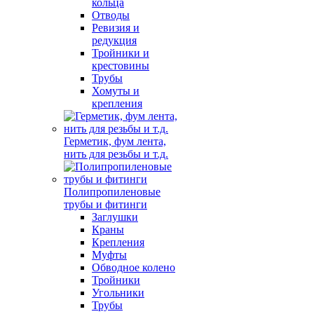
кольца
Отводы
Ревизия и
редукция
Тройники и
крестовины
Трубы
Хомуты и
крепления
Герметик, фум лента,
нить для резьбы и т.д.
Полипропиленовые
трубы и фитинги
Заглушки
Краны
Крепления
Муфты
Обводное колено
Тройники
Угольники
Трубы