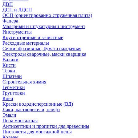
ДВП
ДСП и ЛДСП
ОСП (ориентированно-стружечная плита)
Фанера
Малярный и штукатурный инструмент
Инструменты
Круги отрезные и зачистные
Расходные материалы
Сетки абразивные, бумага наждачная
Электроды сварочные, маски сварщика
Валики
Кисти
Терки
Шпатели
Строительная химия
Герметики
Грунтовки
Клеи
Краски вододисперсионные (ВД)
Лаки, растворители, олифа
Эмали
Пена монтажная
Антисептики и пропитки для древесины
Пистолеты для монтажной пены
Колеры