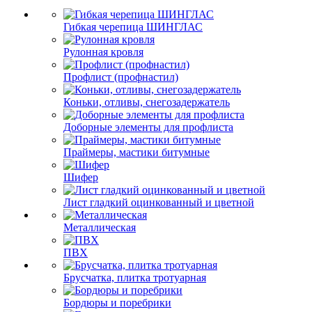
Гибкая черепица ШИНГЛАС
Рулонная кровля
Профлист (профнастил)
Коньки, отливы, снегозадержатель
Доборные элементы для профлиста
Праймеры, мастики битумные
Шифер
Лист гладкий оцинкованный и цветной
Металлическая
ПВХ
Брусчатка, плитка тротуарная
Бордюры и поребрики