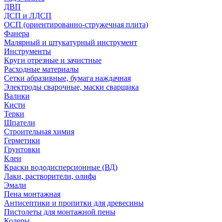
ДВП
ДСП и ЛДСП
ОСП (ориентированно-стружечная плита)
Фанера
Малярный и штукатурный инструмент
Инструменты
Круги отрезные и зачистные
Расходные материалы
Сетки абразивные, бумага наждачная
Электроды сварочные, маски сварщика
Валики
Кисти
Терки
Шпатели
Строительная химия
Герметики
Грунтовки
Клеи
Краски вододисперсионные (ВД)
Лаки, растворители, олифа
Эмали
Пена монтажная
Антисептики и пропитки для древесины
Пистолеты для монтажной пены
Колеры