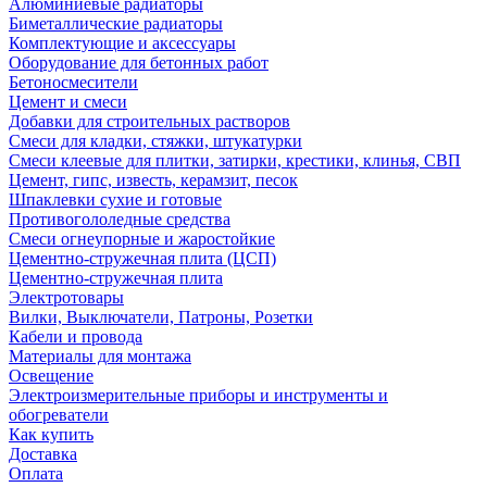
Алюминиевые радиаторы
Биметаллические радиаторы
Комплектующие и аксессуары
Оборудование для бетонных работ
Бетоносмесители
Цемент и смеси
Добавки для строительных растворов
Смеси для кладки, стяжки, штукатурки
Смеси клеевые для плитки, затирки, крестики, клинья, СВП
Цемент, гипс, известь, керамзит, песок
Шпаклевки сухие и готовые
Противогололедные средства
Смеси огнеупорные и жаростойкие
Цементно-стружечная плита (ЦСП)
Цементно-стружечная плита
Электротовары
Вилки, Выключатели, Патроны, Розетки
Кабели и провода
Материалы для монтажа
Освещение
Электроизмерительные приборы и инструменты и
обогреватели
Как купить
Доставка
Оплата