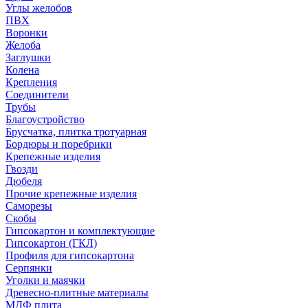
Углы желобов
ПВХ
Воронки
Желоба
Заглушки
Колена
Крепления
Соединители
Трубы
Благоустройство
Брусчатка, плитка тротуарная
Бордюры и поребрики
Крепежные изделия
Гвозди
Дюбеля
Прочие крепежные изделия
Саморезы
Скобы
Гипсокартон и комплектующие
Гипсокартон (ГКЛ)
Профиля для гипсокартона
Серпянки
Уголки и маячки
Древесно-плитные материалы
МДФ плита