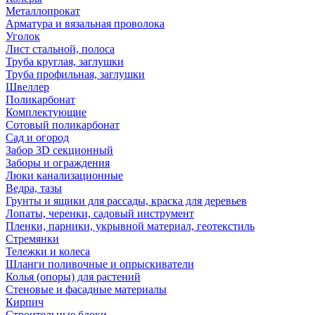
Металлопрокат
Арматура и вязальная проволока
Уголок
Лист стальной, полоса
Труба круглая, заглушки
Труба профильная, заглушки
Швеллер
Поликарбонат
Комплектующие
Сотовый поликарбонат
Сад и огород
Забор 3D секционный
Заборы и ограждения
Люки канализационные
Ведра, тазы
Грунты и ящики для рассады, краска для деревьев
Лопаты, черенки, садовый инструмент
Пленки, парники, укрывной материал, геотекстиль
Стремянки
Тележки и колеса
Шланги поливочные и опрыскиватели
Колья (опоры) для растений
Стеновые и фасадные материалы
Кирпич
Строительные блоки