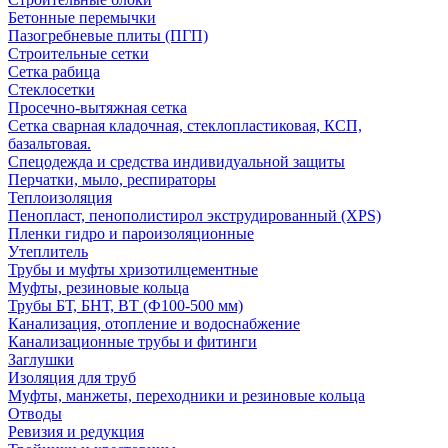
Бетонные перемычки
Пазогребневые плиты (ПГП)
Строительные сетки
Сетка рабица
Стеклосетки
Просечно-вытяжная сетка
Сетка сварная кладочная, стеклопластиковая, КСП,
базальтовая.
Спецодежда и средства индивидуальной защиты
Перчатки, мыло, респираторы
Теплоизоляция
Пенопласт, пенополистирол экструдированный (XPS)
Пленки гидро и пароизоляционные
Утеплитель
Трубы и муфты хризотилцементные
Муфты, резиновые кольца
Трубы БТ, БНТ, ВТ (Ф100-500 мм)
Канализация, отопление и водоснабжение
Канализационные трубы и фитинги
Заглушки
Изоляция для труб
Муфты, манжеты, переходники и резиновые кольца
Отводы
Ревизия и редукция