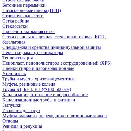
Бетонные перемычки
Пазогребневые плиты (ПГП)
Строительные сетки
Сетка рабица
Стеклосетки
Просечно-вытяжная сетка
Сетка сварная кладочная, стеклопластиковая, КСП,
базальтовая.
Спецодежда и средства индивидуальной защиты
Перчатки, мыло, респираторы
Теплоизоляция
Пенопласт, пенополистирол экструдированный (XPS)
Пленки гидро и пароизоляционные
Утеплитель
Трубы и муфты хризотилцементные
Муфты, резиновые кольца
Трубы БТ, БНТ, ВТ (Ф100-500 мм)
Канализация, отопление и водоснабжение
Канализационные трубы и фитинги
Заглушки
Изоляция для труб
Муфты, манжеты, переходники и резиновые кольца
Отводы
Ревизия и редукция