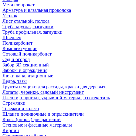
Металлопрокат
Арматура и вязальная проволока
Уголок
Лист стальной, полоса
Труба круглая, заглушки
Труба профильная, заглушки
Швеллер
Поликарбонат
Комплектующие
Сотовый поликарбонат
Сад и огород
Забор 3D секционный
Заборы и ограждения
Люки канализационные
Ведра, тазы
Грунты и ящики для рассады, краска для деревьев
Лопаты, черенки, садовый инструмент
Пленки, парники, укрывной материал, геотекстиль
Стремянки
Тележки и колеса
Шланги поливочные и опрыскиватели
Колья (опоры) для растений
Стеновые и фасадные материалы
Кирпич
Строительные блоки