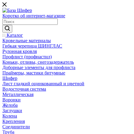
Коротко об интернет-магазине
Каталог
Кровельные материалы
Гибкая черепица ШИНГЛАС
Рулонная кровля
Профлист (профнастил)
Коньки, отливы, снегозадержатель
Доборные элементы для профлиста
Праймеры, мастики битумные
Шифер
Лист гладкий оцинкованный и цветной
Водосточная система
Металлическая
Воронки
Желоба
Заглушки
Колена
Крепления
Соединители
Труба