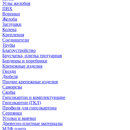
Углы желобов
ПВХ
Воронки
Желоба
Заглушки
Колена
Крепления
Соединители
Трубы
Благоустройство
Брусчатка, плитка тротуарная
Бордюры и поребрики
Крепежные изделия
Гвозди
Дюбеля
Прочие крепежные изделия
Саморезы
Скобы
Гипсокартон и комплектующие
Гипсокартон (ГКЛ)
Профиля для гипсокартона
Серпянки
Уголки и маячки
Древесно-плитные материалы
МДФ плита