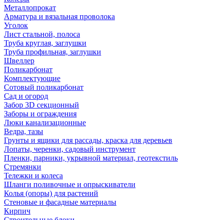
Металлопрокат
Арматура и вязальная проволока
Уголок
Лист стальной, полоса
Труба круглая, заглушки
Труба профильная, заглушки
Швеллер
Поликарбонат
Комплектующие
Сотовый поликарбонат
Сад и огород
Забор 3D секционный
Заборы и ограждения
Люки канализационные
Ведра, тазы
Грунты и ящики для рассады, краска для деревьев
Лопаты, черенки, садовый инструмент
Пленки, парники, укрывной материал, геотекстиль
Стремянки
Тележки и колеса
Шланги поливочные и опрыскиватели
Колья (опоры) для растений
Стеновые и фасадные материалы
Кирпич
Строительные блоки