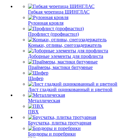
Гибкая черепица ШИНГЛАС
Рулонная кровля
Профлист (профнастил)
Коньки, отливы, снегозадержатель
Доборные элементы для профлиста
Праймеры, мастики битумные
Шифер
Лист гладкий оцинкованный и цветной
Металлическая
ПВХ
Брусчатка, плитка тротуарная
Бордюры и поребрики