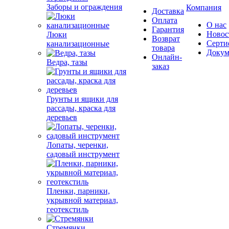
Заборы и ограждения
Компания
Доставка
Оплата
О нас
Гарантия
Новос
Люки
Возврат
Серти
канализационные
товара
Докум
Онлайн-
Ведра, тазы
заказ
Грунты и ящики для
рассады, краска для
деревьев
Лопаты, черенки,
садовый инструмент
Пленки, парники,
укрывной материал,
геотекстиль
Стремянки