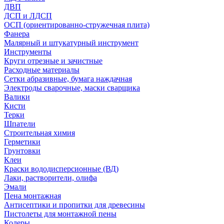
ДВП
ДСП и ЛДСП
ОСП (ориентированно-стружечная плита)
Фанера
Малярный и штукатурный инструмент
Инструменты
Круги отрезные и зачистные
Расходные материалы
Сетки абразивные, бумага наждачная
Электроды сварочные, маски сварщика
Валики
Кисти
Терки
Шпатели
Строительная химия
Герметики
Грунтовки
Клеи
Краски вододисперсионные (ВД)
Лаки, растворители, олифа
Эмали
Пена монтажная
Антисептики и пропитки для древесины
Пистолеты для монтажной пены
Колеры