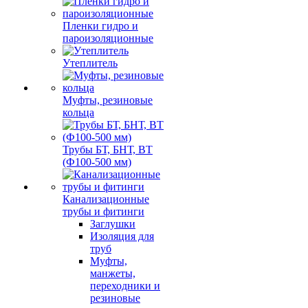
Пленки гидро и
пароизоляционные
Утеплитель
Муфты, резиновые
кольца
Трубы БТ, БНТ, ВТ
(Ф100-500 мм)
Канализационные
трубы и фитинги
Заглушки
Изоляция для
труб
Муфты,
манжеты,
переходники и
резиновые