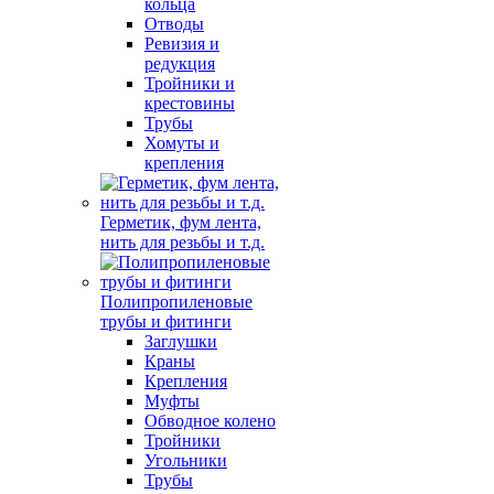
кольца
Отводы
Ревизия и
редукция
Тройники и
крестовины
Трубы
Хомуты и
крепления
Герметик, фум лента,
нить для резьбы и т.д.
Полипропиленовые
трубы и фитинги
Заглушки
Краны
Крепления
Муфты
Обводное колено
Тройники
Угольники
Трубы