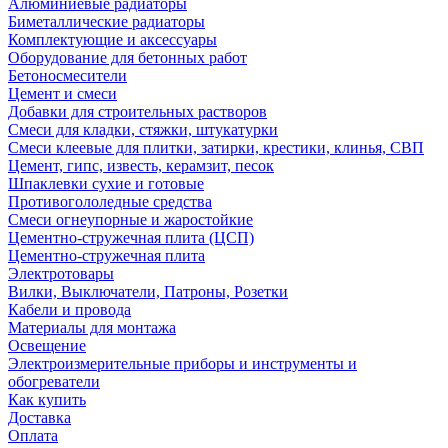
Алюминиевые радиаторы
Биметаллические радиаторы
Комплектующие и аксессуары
Оборудование для бетонных работ
Бетоносмесители
Цемент и смеси
Добавки для строительных растворов
Смеси для кладки, стяжки, штукатурки
Смеси клеевые для плитки, затирки, крестики, клинья, СВП
Цемент, гипс, известь, керамзит, песок
Шпаклевки сухие и готовые
Противогололедные средства
Смеси огнеупорные и жаростойкие
Цементно-стружечная плита (ЦСП)
Цементно-стружечная плита
Электротовары
Вилки, Выключатели, Патроны, Розетки
Кабели и провода
Материалы для монтажа
Освещение
Электроизмерительные приборы и инструменты и
обогреватели
Как купить
Доставка
Оплата