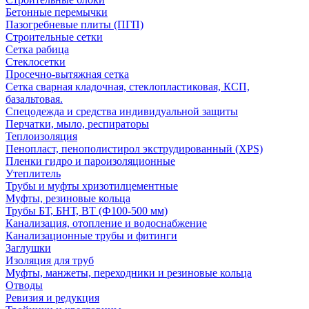
Бетонные перемычки
Пазогребневые плиты (ПГП)
Строительные сетки
Сетка рабица
Стеклосетки
Просечно-вытяжная сетка
Сетка сварная кладочная, стеклопластиковая, КСП,
базальтовая.
Спецодежда и средства индивидуальной защиты
Перчатки, мыло, респираторы
Теплоизоляция
Пенопласт, пенополистирол экструдированный (XPS)
Пленки гидро и пароизоляционные
Утеплитель
Трубы и муфты хризотилцементные
Муфты, резиновые кольца
Трубы БТ, БНТ, ВТ (Ф100-500 мм)
Канализация, отопление и водоснабжение
Канализационные трубы и фитинги
Заглушки
Изоляция для труб
Муфты, манжеты, переходники и резиновые кольца
Отводы
Ревизия и редукция