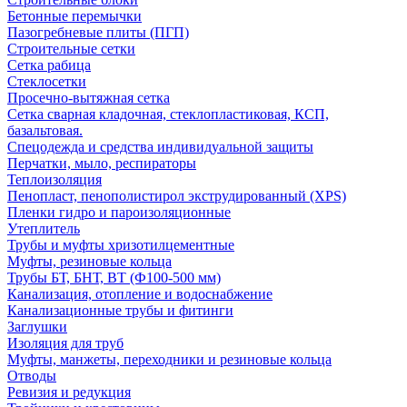
Бетонные перемычки
Пазогребневые плиты (ПГП)
Строительные сетки
Сетка рабица
Стеклосетки
Просечно-вытяжная сетка
Сетка сварная кладочная, стеклопластиковая, КСП,
базальтовая.
Спецодежда и средства индивидуальной защиты
Перчатки, мыло, респираторы
Теплоизоляция
Пенопласт, пенополистирол экструдированный (XPS)
Пленки гидро и пароизоляционные
Утеплитель
Трубы и муфты хризотилцементные
Муфты, резиновые кольца
Трубы БТ, БНТ, ВТ (Ф100-500 мм)
Канализация, отопление и водоснабжение
Канализационные трубы и фитинги
Заглушки
Изоляция для труб
Муфты, манжеты, переходники и резиновые кольца
Отводы
Ревизия и редукция