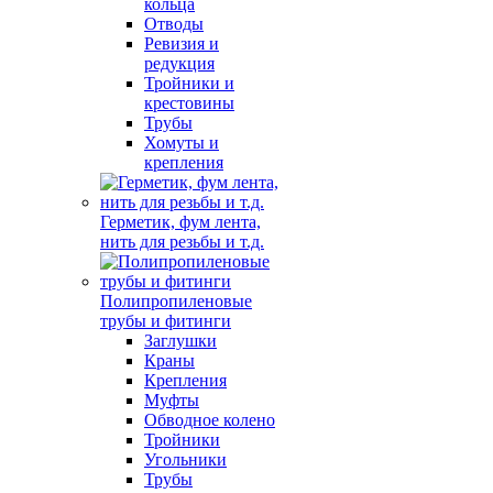
кольца
Отводы
Ревизия и
редукция
Тройники и
крестовины
Трубы
Хомуты и
крепления
Герметик, фум лента,
нить для резьбы и т.д.
Полипропиленовые
трубы и фитинги
Заглушки
Краны
Крепления
Муфты
Обводное колено
Тройники
Угольники
Трубы