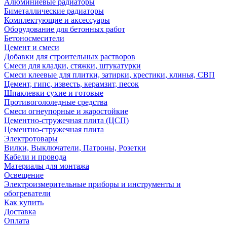
Алюминиевые радиаторы
Биметаллические радиаторы
Комплектующие и аксессуары
Оборудование для бетонных работ
Бетоносмесители
Цемент и смеси
Добавки для строительных растворов
Смеси для кладки, стяжки, штукатурки
Смеси клеевые для плитки, затирки, крестики, клинья, СВП
Цемент, гипс, известь, керамзит, песок
Шпаклевки сухие и готовые
Противогололедные средства
Смеси огнеупорные и жаростойкие
Цементно-стружечная плита (ЦСП)
Цементно-стружечная плита
Электротовары
Вилки, Выключатели, Патроны, Розетки
Кабели и провода
Материалы для монтажа
Освещение
Электроизмерительные приборы и инструменты и
обогреватели
Как купить
Доставка
Оплата