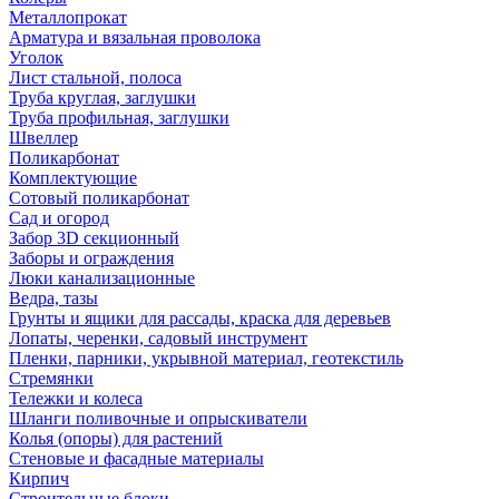
Металлопрокат
Арматура и вязальная проволока
Уголок
Лист стальной, полоса
Труба круглая, заглушки
Труба профильная, заглушки
Швеллер
Поликарбонат
Комплектующие
Сотовый поликарбонат
Сад и огород
Забор 3D секционный
Заборы и ограждения
Люки канализационные
Ведра, тазы
Грунты и ящики для рассады, краска для деревьев
Лопаты, черенки, садовый инструмент
Пленки, парники, укрывной материал, геотекстиль
Стремянки
Тележки и колеса
Шланги поливочные и опрыскиватели
Колья (опоры) для растений
Стеновые и фасадные материалы
Кирпич
Строительные блоки