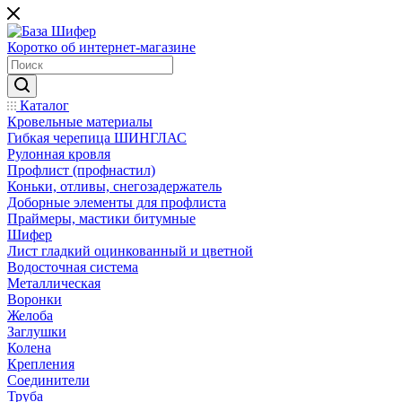
Коротко об интернет-магазине
Каталог
Кровельные материалы
Гибкая черепица ШИНГЛАС
Рулонная кровля
Профлист (профнастил)
Коньки, отливы, снегозадержатель
Доборные элементы для профлиста
Праймеры, мастики битумные
Шифер
Лист гладкий оцинкованный и цветной
Водосточная система
Металлическая
Воронки
Желоба
Заглушки
Колена
Крепления
Соединители
Труба