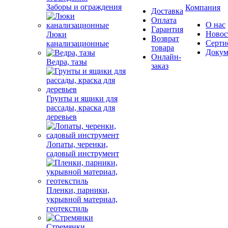
Заборы и ограждения
Компания
Доставка
Оплата
О нас
Гарантия
Новос
Люки
Возврат
Серти
канализационные
товара
Докум
Онлайн-
Ведра, тазы
заказ
Грунты и ящики для
рассады, краска для
деревьев
Лопаты, черенки,
садовый инструмент
Пленки, парники,
укрывной материал,
геотекстиль
Стремянки