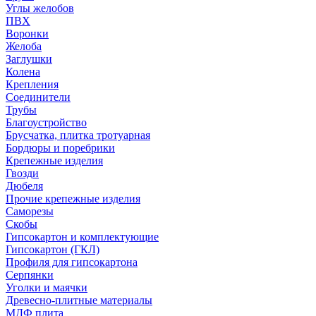
Углы желобов
ПВХ
Воронки
Желоба
Заглушки
Колена
Крепления
Соединители
Трубы
Благоустройство
Брусчатка, плитка тротуарная
Бордюры и поребрики
Крепежные изделия
Гвозди
Дюбеля
Прочие крепежные изделия
Саморезы
Скобы
Гипсокартон и комплектующие
Гипсокартон (ГКЛ)
Профиля для гипсокартона
Серпянки
Уголки и маячки
Древесно-плитные материалы
МДФ плита