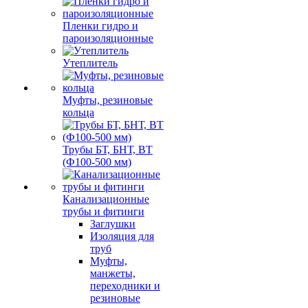
Пленки гидро и
пароизоляционные
Утеплитель
Муфты, резиновые
кольца
Трубы БТ, БНТ, ВТ
(Ф100-500 мм)
Канализационные
трубы и фитинги
Заглушки
Изоляция для
труб
Муфты,
манжеты,
переходники и
резиновые