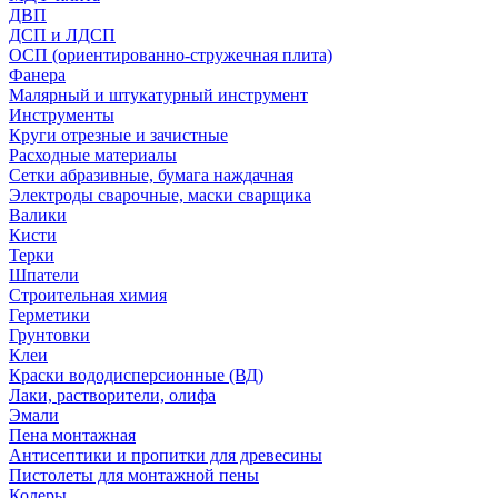
ДВП
ДСП и ЛДСП
ОСП (ориентированно-стружечная плита)
Фанера
Малярный и штукатурный инструмент
Инструменты
Круги отрезные и зачистные
Расходные материалы
Сетки абразивные, бумага наждачная
Электроды сварочные, маски сварщика
Валики
Кисти
Терки
Шпатели
Строительная химия
Герметики
Грунтовки
Клеи
Краски вододисперсионные (ВД)
Лаки, растворители, олифа
Эмали
Пена монтажная
Антисептики и пропитки для древесины
Пистолеты для монтажной пены
Колеры