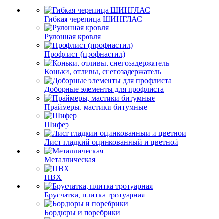
Гибкая черепица ШИНГЛАС
Рулонная кровля
Профлист (профнастил)
Коньки, отливы, снегозадержатель
Доборные элементы для профлиста
Праймеры, мастики битумные
Шифер
Лист гладкий оцинкованный и цветной
Металлическая
ПВХ
Брусчатка, плитка тротуарная
Бордюры и поребрики