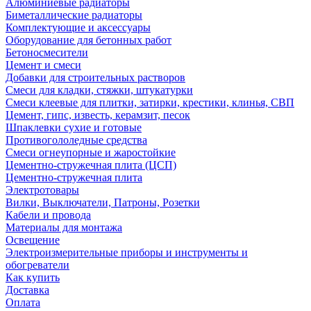
Алюминиевые радиаторы
Биметаллические радиаторы
Комплектующие и аксессуары
Оборудование для бетонных работ
Бетоносмесители
Цемент и смеси
Добавки для строительных растворов
Смеси для кладки, стяжки, штукатурки
Смеси клеевые для плитки, затирки, крестики, клинья, СВП
Цемент, гипс, известь, керамзит, песок
Шпаклевки сухие и готовые
Противогололедные средства
Смеси огнеупорные и жаростойкие
Цементно-стружечная плита (ЦСП)
Цементно-стружечная плита
Электротовары
Вилки, Выключатели, Патроны, Розетки
Кабели и провода
Материалы для монтажа
Освещение
Электроизмерительные приборы и инструменты и
обогреватели
Как купить
Доставка
Оплата