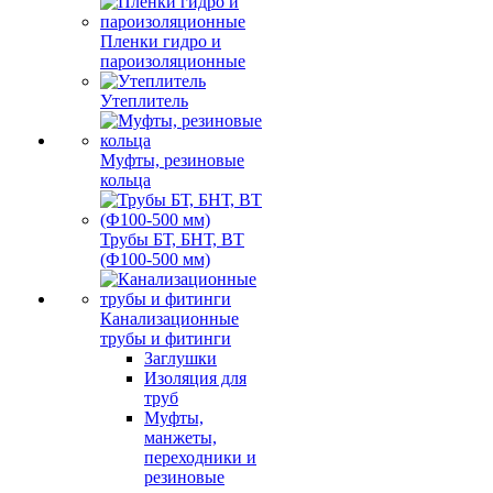
Пленки гидро и
пароизоляционные
Утеплитель
Муфты, резиновые
кольца
Трубы БТ, БНТ, ВТ
(Ф100-500 мм)
Канализационные
трубы и фитинги
Заглушки
Изоляция для
труб
Муфты,
манжеты,
переходники и
резиновые