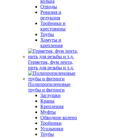
кольца
Отводы
Ревизия и
редукция
Тройники и
крестовины
Трубы
Хомуты и
крепления
Герметик, фум лента,
нить для резьбы и т.д.
Полипропиленовые
трубы и фитинги
Заглушки
Краны
Крепления
Муфты
Обводное колено
Тройники
Угольники
Трубы