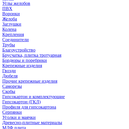
Углы желобов
ПВХ
Воронки
Желоба
Заглушки
Колена
Крепления
Соединители
Трубы
Благоустройство
Брусчатка, плитка тротуарная
Бордюры и поребрики
Крепежные изделия
Гвозди
Дюбеля
Прочие крепежные изделия
Саморезы
Скобы
Гипсокартон и комплектующие
Гипсокартон (ГКЛ)
Профиля для гипсокартона
Серпянки
Уголки и маячки
Древесно-плитные материалы
МДФ плита