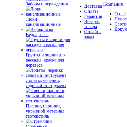
Заборы и ограждения
Компания
Доставка
Оплата
О нас
Гарантия
Новос
Люки
Возврат
Серти
канализационные
товара
Докум
Онлайн-
Ведра, тазы
заказ
Грунты и ящики для
рассады, краска для
деревьев
Лопаты, черенки,
садовый инструмент
Пленки, парники,
укрывной материал,
геотекстиль
Стремянки