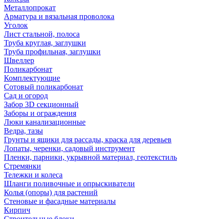
Металлопрокат
Арматура и вязальная проволока
Уголок
Лист стальной, полоса
Труба круглая, заглушки
Труба профильная, заглушки
Швеллер
Поликарбонат
Комплектующие
Сотовый поликарбонат
Сад и огород
Забор 3D секционный
Заборы и ограждения
Люки канализационные
Ведра, тазы
Грунты и ящики для рассады, краска для деревьев
Лопаты, черенки, садовый инструмент
Пленки, парники, укрывной материал, геотекстиль
Стремянки
Тележки и колеса
Шланги поливочные и опрыскиватели
Колья (опоры) для растений
Стеновые и фасадные материалы
Кирпич
Строительные блоки