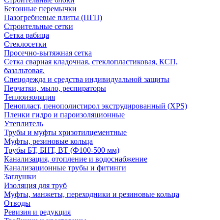
Бетонные перемычки
Пазогребневые плиты (ПГП)
Строительные сетки
Сетка рабица
Стеклосетки
Просечно-вытяжная сетка
Сетка сварная кладочная, стеклопластиковая, КСП,
базальтовая.
Спецодежда и средства индивидуальной защиты
Перчатки, мыло, респираторы
Теплоизоляция
Пенопласт, пенополистирол экструдированный (XPS)
Пленки гидро и пароизоляционные
Утеплитель
Трубы и муфты хризотилцементные
Муфты, резиновые кольца
Трубы БТ, БНТ, ВТ (Ф100-500 мм)
Канализация, отопление и водоснабжение
Канализационные трубы и фитинги
Заглушки
Изоляция для труб
Муфты, манжеты, переходники и резиновые кольца
Отводы
Ревизия и редукция