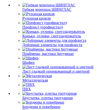
Гибкая черепица ШИНГЛАС
Рулонная кровля
Профлист (профнастил)
Коньки, отливы, снегозадержатель
Доборные элементы для профлиста
Праймеры, мастики битумные
Шифер
Лист гладкий оцинкованный и цветной
Металлическая
ПВХ
Брусчатка, плитка тротуарная
Бордюры и поребрики