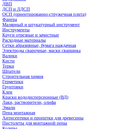
ДВП
ДСП и ЛДСП
ОСП (ориентированно-стружечная плита)
Фанера
Малярный и штукатурный инструмент
Инструменты
Круги отрезные и зачистные
Расходные материалы
Сетки абразивные, бумага наждачная
Электроды сварочные, маски сварщика
Валики
Кисти
Терки
Шпатели
Строительная химия
Герметики
Грунтовки
Клеи
Краски вододисперсионные (ВД)
Лаки, растворители, олифа
Эмали
Пена монтажная
Антисептики и пропитки для древесины
Пистолеты для монтажной пены
Колеры