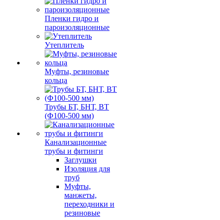
Пленки гидро и
пароизоляционные
Утеплитель
Муфты, резиновые
кольца
Трубы БТ, БНТ, ВТ
(Ф100-500 мм)
Канализационные
трубы и фитинги
Заглушки
Изоляция для
труб
Муфты,
манжеты,
переходники и
резиновые