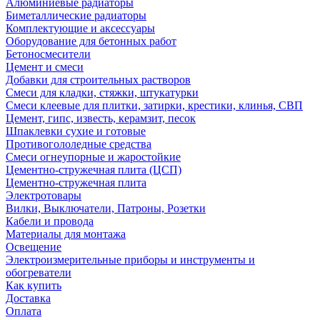
Алюминиевые радиаторы
Биметаллические радиаторы
Комплектующие и аксессуары
Оборудование для бетонных работ
Бетоносмесители
Цемент и смеси
Добавки для строительных растворов
Смеси для кладки, стяжки, штукатурки
Смеси клеевые для плитки, затирки, крестики, клинья, СВП
Цемент, гипс, известь, керамзит, песок
Шпаклевки сухие и готовые
Противогололедные средства
Смеси огнеупорные и жаростойкие
Цементно-стружечная плита (ЦСП)
Цементно-стружечная плита
Электротовары
Вилки, Выключатели, Патроны, Розетки
Кабели и провода
Материалы для монтажа
Освещение
Электроизмерительные приборы и инструменты и
обогреватели
Как купить
Доставка
Оплата