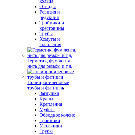
кольца
Отводы
Ревизия и
редукция
Тройники и
крестовины
Трубы
Хомуты и
крепления
Герметик, фум лента,
нить для резьбы и т.д.
Полипропиленовые
трубы и фитинги
Заглушки
Краны
Крепления
Муфты
Обводное колено
Тройники
Угольники
Трубы