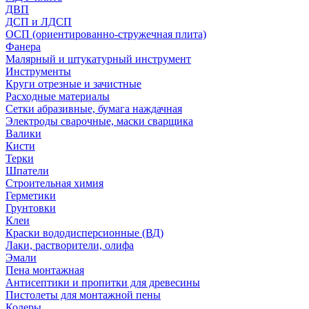
ДВП
ДСП и ЛДСП
ОСП (ориентированно-стружечная плита)
Фанера
Малярный и штукатурный инструмент
Инструменты
Круги отрезные и зачистные
Расходные материалы
Сетки абразивные, бумага наждачная
Электроды сварочные, маски сварщика
Валики
Кисти
Терки
Шпатели
Строительная химия
Герметики
Грунтовки
Клеи
Краски вододисперсионные (ВД)
Лаки, растворители, олифа
Эмали
Пена монтажная
Антисептики и пропитки для древесины
Пистолеты для монтажной пены
Колеры