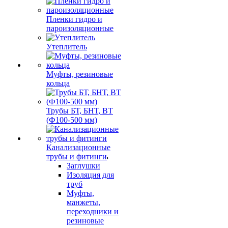
Пленки гидро и
пароизоляционные
Утеплитель
Муфты, резиновые
кольца
Трубы БТ, БНТ, ВТ
(Ф100-500 мм)
Канализационные
трубы и фитинги
Заглушки
Изоляция для
труб
Муфты,
манжеты,
переходники и
резиновые