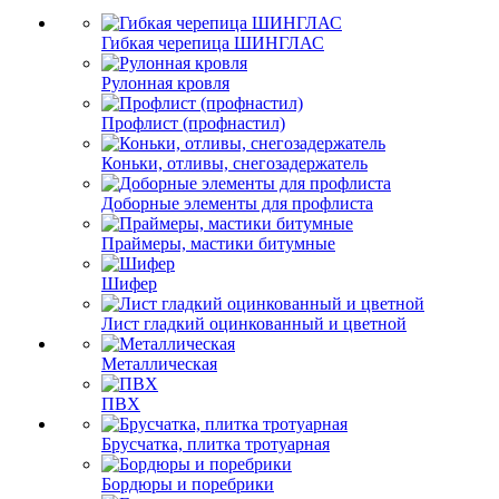
Гибкая черепица ШИНГЛАС
Рулонная кровля
Профлист (профнастил)
Коньки, отливы, снегозадержатель
Доборные элементы для профлиста
Праймеры, мастики битумные
Шифер
Лист гладкий оцинкованный и цветной
Металлическая
ПВХ
Брусчатка, плитка тротуарная
Бордюры и поребрики