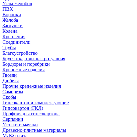
Углы желобов
ПВХ
Воронки
Желоба
Заглушки
Колена
Крепления
Соединители
Трубы
Благоустройство
Брусчатка, плитка тротуарная
Бордюры и поребрики
Крепежные изделия
Гвозди
Дюбеля
Прочие крепежные изделия
Саморезы
Скобы
Гипсокартон и комплектующие
Гипсокартон (ГКЛ)
Профиля для гипсокартона
Серпянки
Уголки и маячки
Древесно-плитные материалы
МДФ плита