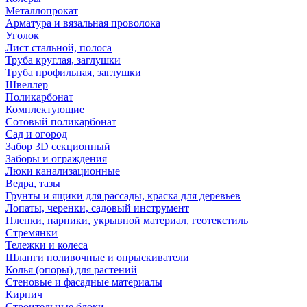
Металлопрокат
Арматура и вязальная проволока
Уголок
Лист стальной, полоса
Труба круглая, заглушки
Труба профильная, заглушки
Швеллер
Поликарбонат
Комплектующие
Сотовый поликарбонат
Сад и огород
Забор 3D секционный
Заборы и ограждения
Люки канализационные
Ведра, тазы
Грунты и ящики для рассады, краска для деревьев
Лопаты, черенки, садовый инструмент
Пленки, парники, укрывной материал, геотекстиль
Стремянки
Тележки и колеса
Шланги поливочные и опрыскиватели
Колья (опоры) для растений
Стеновые и фасадные материалы
Кирпич
Строительные блоки