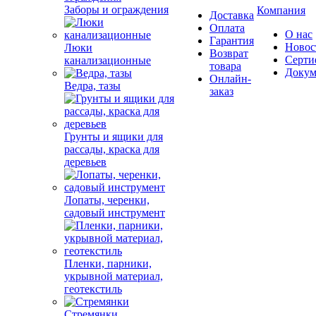
Заборы и ограждения
Компания
Доставка
Оплата
О нас
Гарантия
Новос
Люки
Возврат
Серти
канализационные
товара
Докум
Онлайн-
Ведра, тазы
заказ
Грунты и ящики для
рассады, краска для
деревьев
Лопаты, черенки,
садовый инструмент
Пленки, парники,
укрывной материал,
геотекстиль
Стремянки