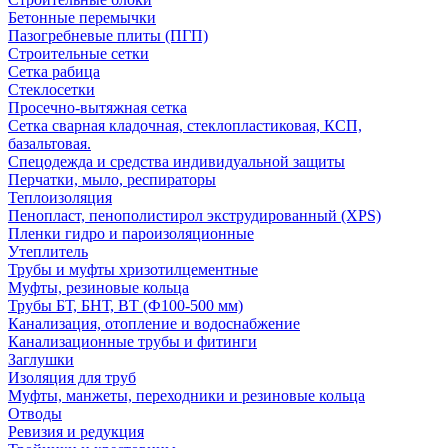
Бетонные перемычки
Пазогребневые плиты (ПГП)
Строительные сетки
Сетка рабица
Стеклосетки
Просечно-вытяжная сетка
Сетка сварная кладочная, стеклопластиковая, КСП,
базальтовая.
Спецодежда и средства индивидуальной защиты
Перчатки, мыло, респираторы
Теплоизоляция
Пенопласт, пенополистирол экструдированный (XPS)
Пленки гидро и пароизоляционные
Утеплитель
Трубы и муфты хризотилцементные
Муфты, резиновые кольца
Трубы БТ, БНТ, ВТ (Ф100-500 мм)
Канализация, отопление и водоснабжение
Канализационные трубы и фитинги
Заглушки
Изоляция для труб
Муфты, манжеты, переходники и резиновые кольца
Отводы
Ревизия и редукция