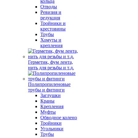
кольца
Отводы
Ревизия и
редукция
Тройники и
крестовины
Трубы
Хомуты и
крепления
Герметик, фум лента,
нить для резьбы и т.д.
Полипропиленовые
трубы и фитинги
Заглушки
Краны
Крепления
Муфты
Обводное колено
Тройники
Угольники
Трубы