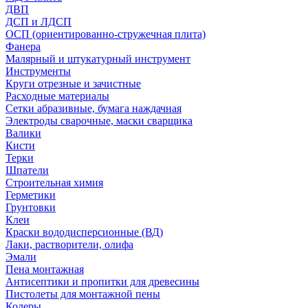
ДВП
ДСП и ЛДСП
ОСП (ориентированно-стружечная плита)
Фанера
Малярный и штукатурный инструмент
Инструменты
Круги отрезные и зачистные
Расходные материалы
Сетки абразивные, бумага наждачная
Электроды сварочные, маски сварщика
Валики
Кисти
Терки
Шпатели
Строительная химия
Герметики
Грунтовки
Клеи
Краски вододисперсионные (ВД)
Лаки, растворители, олифа
Эмали
Пена монтажная
Антисептики и пропитки для древесины
Пистолеты для монтажной пены
Колеры