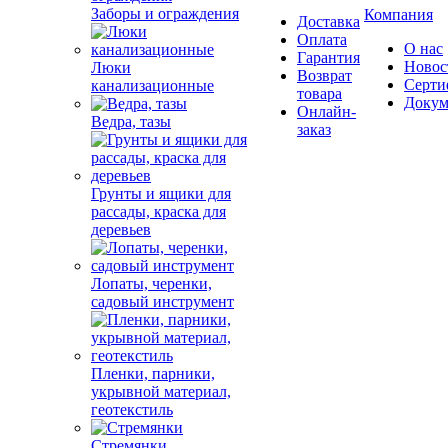
Заборы и ограждения
Компания
Доставка
Оплата
О нас
Гарантия
Новос
Люки
Возврат
Серти
канализационные
товара
Докум
Онлайн-
Ведра, тазы
заказ
Грунты и ящики для
рассады, краска для
деревьев
Лопаты, черенки,
садовый инструмент
Пленки, парники,
укрывной материал,
геотекстиль
Стремянки