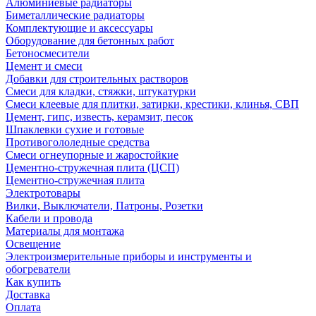
Алюминиевые радиаторы
Биметаллические радиаторы
Комплектующие и аксессуары
Оборудование для бетонных работ
Бетоносмесители
Цемент и смеси
Добавки для строительных растворов
Смеси для кладки, стяжки, штукатурки
Смеси клеевые для плитки, затирки, крестики, клинья, СВП
Цемент, гипс, известь, керамзит, песок
Шпаклевки сухие и готовые
Противогололедные средства
Смеси огнеупорные и жаростойкие
Цементно-стружечная плита (ЦСП)
Цементно-стружечная плита
Электротовары
Вилки, Выключатели, Патроны, Розетки
Кабели и провода
Материалы для монтажа
Освещение
Электроизмерительные приборы и инструменты и
обогреватели
Как купить
Доставка
Оплата