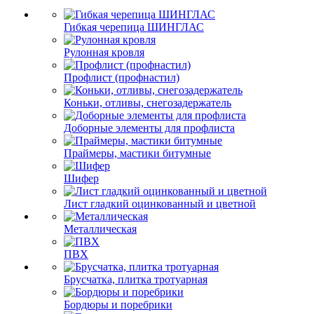
Гибкая черепица ШИНГЛАС
Рулонная кровля
Профлист (профнастил)
Коньки, отливы, снегозадержатель
Доборные элементы для профлиста
Праймеры, мастики битумные
Шифер
Лист гладкий оцинкованный и цветной
Металлическая
ПВХ
Брусчатка, плитка тротуарная
Бордюры и поребрики