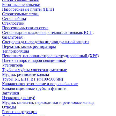
Бетонные перемычки
Пазогребневые плиты (ПГП)
Строительные сетки
Сетка рабица
Стеклосетки
Просечно-вытяжная сетка
Сетка сварная кладочная, стеклопластиковая, КСП,
базальтовая.
Спецодежда и средства индивидуальной защиты
Перчатки, мыло, респираторы
Теплоизоляция
Пенопласт, пенополистирол экструдированный (XPS)
Пленки гидро и пароизоляционные
Утеплитель
Трубы и муфты хризотилцементные
Муфты, резиновые кольца
Трубы БТ, БНТ, ВТ (Ф100-500 мм)
Канализация, отопление и водоснабжение
Канализационные трубы и фитинги
Заглушки
Изоляция для труб
Муфты, манжеты, переходники и резиновые кольца
Отводы
Ревизия и редукция