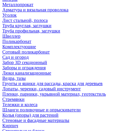
Металлопрокат
Арматура и вязальная проволока
Уголок
Лист стальной, полоса
Труба круглая, заглушки
Труба профильная, заглушки
Швеллер
Поликарбонат
Комплектующие
Сотовый поликарбонат
Сад и огород
Забор 3D секционный
Заборы и ограждения
Люки канализационные
Ведра, тазы
Грунты и ящики для рассады, краска для деревьев
Лопаты, черенки, садовый инструмент
Пленки, парники, укрывной материал, геотекстиль
Стремянки
Тележки и колеса
Шланги поливочные и опрыскиватели
Колья (опоры) для растений
Стеновые и фасадные материалы
Кирпич
Строительные блоки