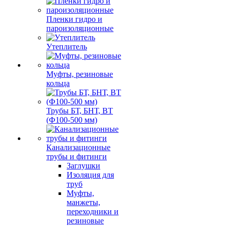
Пленки гидро и
пароизоляционные
Утеплитель
Муфты, резиновые
кольца
Трубы БТ, БНТ, ВТ
(Ф100-500 мм)
Канализационные
трубы и фитинги
Заглушки
Изоляция для
труб
Муфты,
манжеты,
переходники и
резиновые