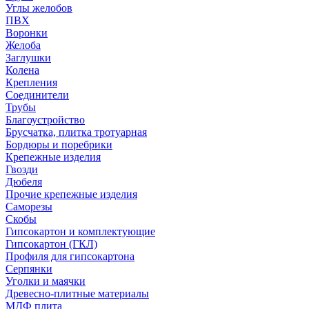
Углы желобов
ПВХ
Воронки
Желоба
Заглушки
Колена
Крепления
Соединители
Трубы
Благоустройство
Брусчатка, плитка тротуарная
Бордюры и поребрики
Крепежные изделия
Гвозди
Дюбеля
Прочие крепежные изделия
Саморезы
Скобы
Гипсокартон и комплектующие
Гипсокартон (ГКЛ)
Профиля для гипсокартона
Серпянки
Уголки и маячки
Древесно-плитные материалы
МДФ плита