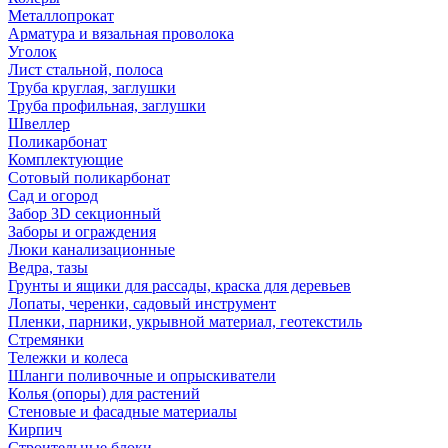
Металлопрокат
Арматура и вязальная проволока
Уголок
Лист стальной, полоса
Труба круглая, заглушки
Труба профильная, заглушки
Швеллер
Поликарбонат
Комплектующие
Сотовый поликарбонат
Сад и огород
Забор 3D секционный
Заборы и ограждения
Люки канализационные
Ведра, тазы
Грунты и ящики для рассады, краска для деревьев
Лопаты, черенки, садовый инструмент
Пленки, парники, укрывной материал, геотекстиль
Стремянки
Тележки и колеса
Шланги поливочные и опрыскиватели
Колья (опоры) для растений
Стеновые и фасадные материалы
Кирпич
Строительные блоки