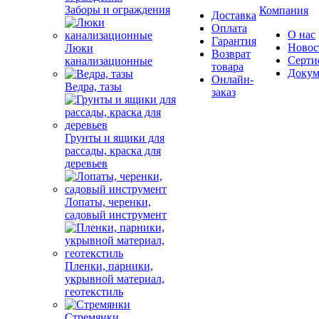
Заборы и ограждения
Компания
Доставка
Оплата
О нас
Гарантия
Новос
Люки
Возврат
Серти
канализационные
товара
Докум
Онлайн-
Ведра, тазы
заказ
Грунты и ящики для
рассады, краска для
деревьев
Лопаты, черенки,
садовый инструмент
Пленки, парники,
укрывной материал,
геотекстиль
Стремянки