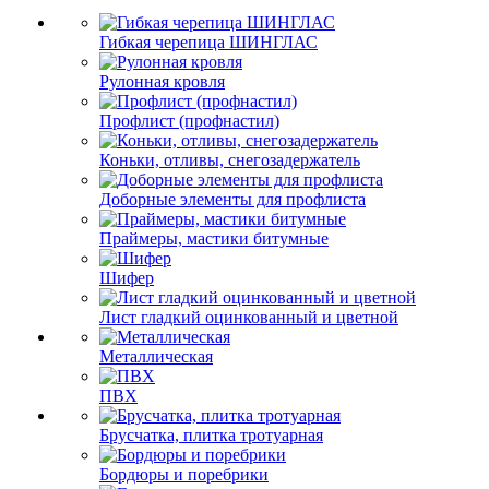
Гибкая черепица ШИНГЛАС
Рулонная кровля
Профлист (профнастил)
Коньки, отливы, снегозадержатель
Доборные элементы для профлиста
Праймеры, мастики битумные
Шифер
Лист гладкий оцинкованный и цветной
Металлическая
ПВХ
Брусчатка, плитка тротуарная
Бордюры и поребрики