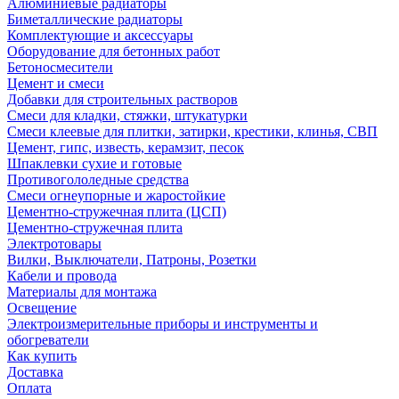
Алюминиевые радиаторы
Биметаллические радиаторы
Комплектующие и аксессуары
Оборудование для бетонных работ
Бетоносмесители
Цемент и смеси
Добавки для строительных растворов
Смеси для кладки, стяжки, штукатурки
Смеси клеевые для плитки, затирки, крестики, клинья, СВП
Цемент, гипс, известь, керамзит, песок
Шпаклевки сухие и готовые
Противогололедные средства
Смеси огнеупорные и жаростойкие
Цементно-стружечная плита (ЦСП)
Цементно-стружечная плита
Электротовары
Вилки, Выключатели, Патроны, Розетки
Кабели и провода
Материалы для монтажа
Освещение
Электроизмерительные приборы и инструменты и
обогреватели
Как купить
Доставка
Оплата