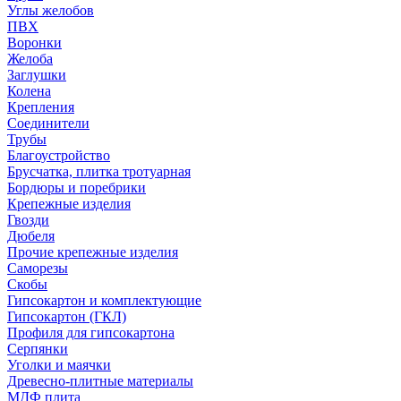
Углы желобов
ПВХ
Воронки
Желоба
Заглушки
Колена
Крепления
Соединители
Трубы
Благоустройство
Брусчатка, плитка тротуарная
Бордюры и поребрики
Крепежные изделия
Гвозди
Дюбеля
Прочие крепежные изделия
Саморезы
Скобы
Гипсокартон и комплектующие
Гипсокартон (ГКЛ)
Профиля для гипсокартона
Серпянки
Уголки и маячки
Древесно-плитные материалы
МДФ плита