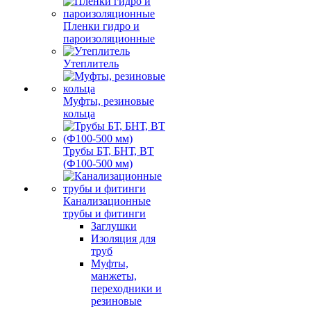
Пленки гидро и
пароизоляционные
Утеплитель
Муфты, резиновые
кольца
Трубы БТ, БНТ, ВТ
(Ф100-500 мм)
Канализационные
трубы и фитинги
Заглушки
Изоляция для
труб
Муфты,
манжеты,
переходники и
резиновые