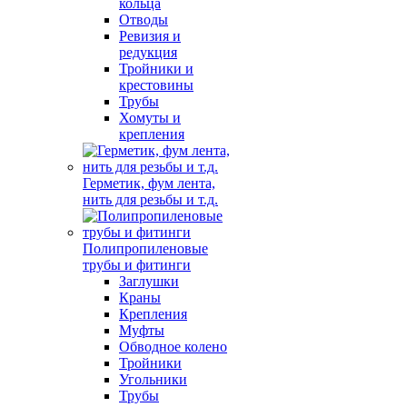
кольца
Отводы
Ревизия и
редукция
Тройники и
крестовины
Трубы
Хомуты и
крепления
Герметик, фум лента,
нить для резьбы и т.д.
Полипропиленовые
трубы и фитинги
Заглушки
Краны
Крепления
Муфты
Обводное колено
Тройники
Угольники
Трубы