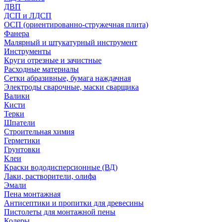
ДВП
ДСП и ЛДСП
ОСП (ориентированно-стружечная плита)
Фанера
Малярный и штукатурный инструмент
Инструменты
Круги отрезные и зачистные
Расходные материалы
Сетки абразивные, бумага наждачная
Электроды сварочные, маски сварщика
Валики
Кисти
Терки
Шпатели
Строительная химия
Герметики
Грунтовки
Клеи
Краски вододисперсионные (ВД)
Лаки, растворители, олифа
Эмали
Пена монтажная
Антисептики и пропитки для древесины
Пистолеты для монтажной пены
Колеры