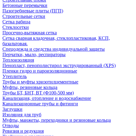
Бетонные перемычки
Пазогребневые плиты (ПГП)
Строительные сетки
Сетка рабица
Стеклосетки
Просечно-вытяжная сетка
Сетка сварная кладочная, стеклопластиковая, КСП,
базальтовая.
Спецодежда и средства индивидуальной защиты
Перчатки, мыло, респираторы
Теплоизоляция
Пенопласт, пенополистирол экструдированный (XPS)
Пленки гидро и пароизоляционные
Утеплитель
Трубы и муфты хризотилцементные
Муфты, резиновые кольца
Трубы БТ, БНТ, ВТ (Ф100-500 мм)
Канализация, отопление и водоснабжение
Канализационные трубы и фитинги
Заглушки
Изоляция для труб
Муфты, манжеты, переходники и резиновые кольца
Отводы
Ревизия и редукция