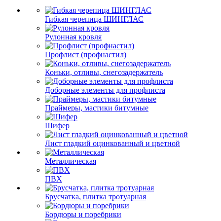
Гибкая черепица ШИНГЛАС
Рулонная кровля
Профлист (профнастил)
Коньки, отливы, снегозадержатель
Доборные элементы для профлиста
Праймеры, мастики битумные
Шифер
Лист гладкий оцинкованный и цветной
Металлическая
ПВХ
Брусчатка, плитка тротуарная
Бордюры и поребрики