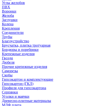
Углы желобов
ПВХ
Воронки
Желоба
Заглушки
Колена
Крепления
Соединители
Трубы
Благоустройство
Брусчатка, плитка тротуарная
Бордюры и поребрики
Крепежные изделия
Гвозди
Дюбеля
Прочие крепежные изделия
Саморезы
Скобы
Гипсокартон и комплектующие
Гипсокартон (ГКЛ)
Профиля для гипсокартона
Серпянки
Уголки и маячки
Древесно-плитные материалы
МДФ плита