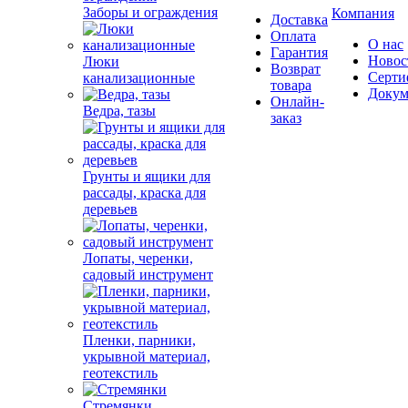
Заборы и ограждения
Компания
Доставка
Оплата
О нас
Гарантия
Новос
Люки
Возврат
Серти
канализационные
товара
Докум
Онлайн-
Ведра, тазы
заказ
Грунты и ящики для
рассады, краска для
деревьев
Лопаты, черенки,
садовый инструмент
Пленки, парники,
укрывной материал,
геотекстиль
Стремянки