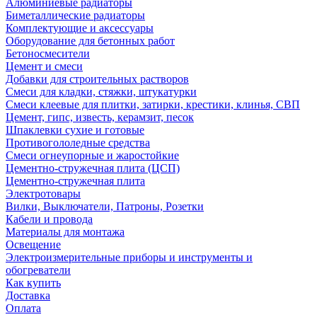
Алюминиевые радиаторы
Биметаллические радиаторы
Комплектующие и аксессуары
Оборудование для бетонных работ
Бетоносмесители
Цемент и смеси
Добавки для строительных растворов
Смеси для кладки, стяжки, штукатурки
Смеси клеевые для плитки, затирки, крестики, клинья, СВП
Цемент, гипс, известь, керамзит, песок
Шпаклевки сухие и готовые
Противогололедные средства
Смеси огнеупорные и жаростойкие
Цементно-стружечная плита (ЦСП)
Цементно-стружечная плита
Электротовары
Вилки, Выключатели, Патроны, Розетки
Кабели и провода
Материалы для монтажа
Освещение
Электроизмерительные приборы и инструменты и
обогреватели
Как купить
Доставка
Оплата