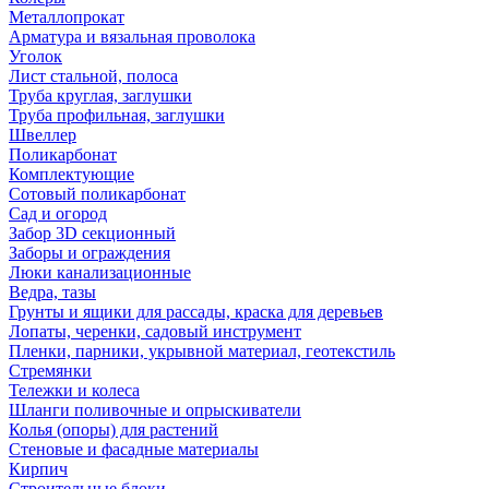
Металлопрокат
Арматура и вязальная проволока
Уголок
Лист стальной, полоса
Труба круглая, заглушки
Труба профильная, заглушки
Швеллер
Поликарбонат
Комплектующие
Сотовый поликарбонат
Сад и огород
Забор 3D секционный
Заборы и ограждения
Люки канализационные
Ведра, тазы
Грунты и ящики для рассады, краска для деревьев
Лопаты, черенки, садовый инструмент
Пленки, парники, укрывной материал, геотекстиль
Стремянки
Тележки и колеса
Шланги поливочные и опрыскиватели
Колья (опоры) для растений
Стеновые и фасадные материалы
Кирпич
Строительные блоки