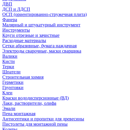
ДВП
ДСП и ЛДСП
ОСП (ориентированно-стружечная плита)
Фанера
Малярный и штукатурный инструмент
Инструменты
Круги отрезные и зачистные
Расходные материалы
Сетки абразивные, бумага наждачная
Электроды сварочные, маски сварщика
Валики
Кисти
Терки
Шпатели
Строительная химия
Герметики
Грунтовки
Клеи
Краски вододисперсионные (ВД)
Лаки, растворители, олифа
Эмали
Пена монтажная
Антисептики и пропитки для древесины
Пистолеты для монтажной пены
Колеры