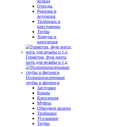
кольца
Отводы
Ревизия и
редукция
Тройники и
крестовины
Трубы
Хомуты и
крепления
Герметик, фум лента,
нить для резьбы и т.д.
Полипропиленовые
трубы и фитинги
Заглушки
Краны
Крепления
Муфты
Обводное колено
Тройники
Угольники
Трубы