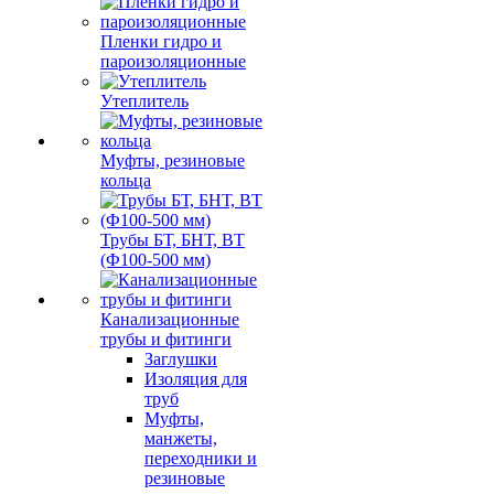
Пленки гидро и
пароизоляционные
Утеплитель
Муфты, резиновые
кольца
Трубы БТ, БНТ, ВТ
(Ф100-500 мм)
Канализационные
трубы и фитинги
Заглушки
Изоляция для
труб
Муфты,
манжеты,
переходники и
резиновые