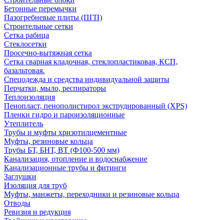
Бетонные перемычки
Пазогребневые плиты (ПГП)
Строительные сетки
Сетка рабица
Стеклосетки
Просечно-вытяжная сетка
Сетка сварная кладочная, стеклопластиковая, КСП,
базальтовая.
Спецодежда и средства индивидуальной защиты
Перчатки, мыло, респираторы
Теплоизоляция
Пенопласт, пенополистирол экструдированный (XPS)
Пленки гидро и пароизоляционные
Утеплитель
Трубы и муфты хризотилцементные
Муфты, резиновые кольца
Трубы БТ, БНТ, ВТ (Ф100-500 мм)
Канализация, отопление и водоснабжение
Канализационные трубы и фитинги
Заглушки
Изоляция для труб
Муфты, манжеты, переходники и резиновые кольца
Отводы
Ревизия и редукция