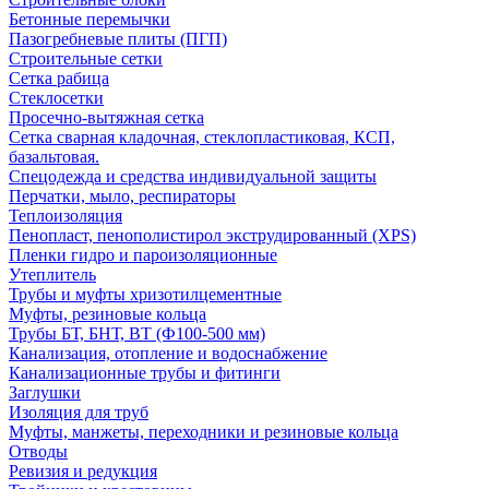
Бетонные перемычки
Пазогребневые плиты (ПГП)
Строительные сетки
Сетка рабица
Стеклосетки
Просечно-вытяжная сетка
Сетка сварная кладочная, стеклопластиковая, КСП,
базальтовая.
Спецодежда и средства индивидуальной защиты
Перчатки, мыло, респираторы
Теплоизоляция
Пенопласт, пенополистирол экструдированный (XPS)
Пленки гидро и пароизоляционные
Утеплитель
Трубы и муфты хризотилцементные
Муфты, резиновые кольца
Трубы БТ, БНТ, ВТ (Ф100-500 мм)
Канализация, отопление и водоснабжение
Канализационные трубы и фитинги
Заглушки
Изоляция для труб
Муфты, манжеты, переходники и резиновые кольца
Отводы
Ревизия и редукция