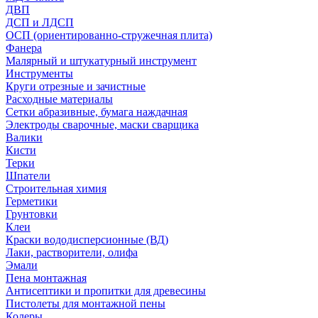
ДВП
ДСП и ЛДСП
ОСП (ориентированно-стружечная плита)
Фанера
Малярный и штукатурный инструмент
Инструменты
Круги отрезные и зачистные
Расходные материалы
Сетки абразивные, бумага наждачная
Электроды сварочные, маски сварщика
Валики
Кисти
Терки
Шпатели
Строительная химия
Герметики
Грунтовки
Клеи
Краски вододисперсионные (ВД)
Лаки, растворители, олифа
Эмали
Пена монтажная
Антисептики и пропитки для древесины
Пистолеты для монтажной пены
Колеры