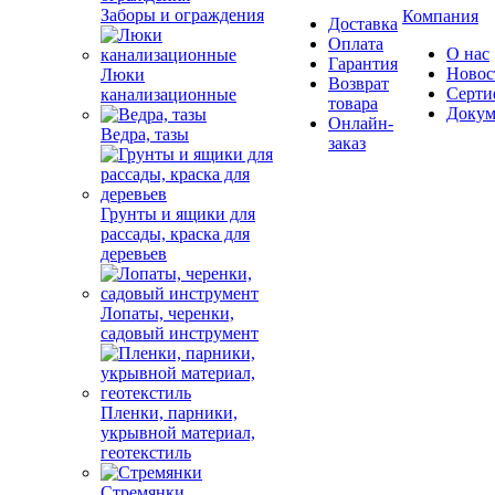
Заборы и ограждения
Компания
Доставка
Оплата
О нас
Гарантия
Новос
Люки
Возврат
Серти
канализационные
товара
Докум
Онлайн-
Ведра, тазы
заказ
Грунты и ящики для
рассады, краска для
деревьев
Лопаты, черенки,
садовый инструмент
Пленки, парники,
укрывной материал,
геотекстиль
Стремянки