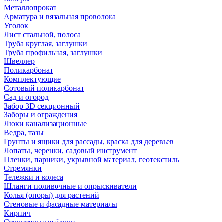
Металлопрокат
Арматура и вязальная проволока
Уголок
Лист стальной, полоса
Труба круглая, заглушки
Труба профильная, заглушки
Швеллер
Поликарбонат
Комплектующие
Сотовый поликарбонат
Сад и огород
Забор 3D секционный
Заборы и ограждения
Люки канализационные
Ведра, тазы
Грунты и ящики для рассады, краска для деревьев
Лопаты, черенки, садовый инструмент
Пленки, парники, укрывной материал, геотекстиль
Стремянки
Тележки и колеса
Шланги поливочные и опрыскиватели
Колья (опоры) для растений
Стеновые и фасадные материалы
Кирпич
Строительные блоки