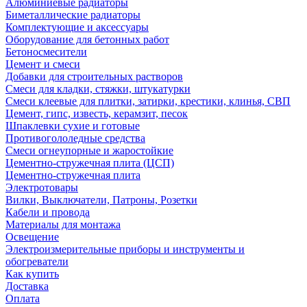
Алюминиевые радиаторы
Биметаллические радиаторы
Комплектующие и аксессуары
Оборудование для бетонных работ
Бетоносмесители
Цемент и смеси
Добавки для строительных растворов
Смеси для кладки, стяжки, штукатурки
Смеси клеевые для плитки, затирки, крестики, клинья, СВП
Цемент, гипс, известь, керамзит, песок
Шпаклевки сухие и готовые
Противогололедные средства
Смеси огнеупорные и жаростойкие
Цементно-стружечная плита (ЦСП)
Цементно-стружечная плита
Электротовары
Вилки, Выключатели, Патроны, Розетки
Кабели и провода
Материалы для монтажа
Освещение
Электроизмерительные приборы и инструменты и
обогреватели
Как купить
Доставка
Оплата