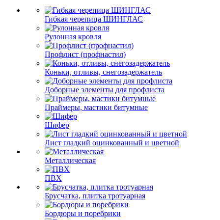
Гибкая черепица ШИНГЛАС
Рулонная кровля
Профлист (профнастил)
Коньки, отливы, снегозадержатель
Доборные элементы для профлиста
Праймеры, мастики битумные
Шифер
Лист гладкий оцинкованный и цветной
Металлическая
ПВХ
Брусчатка, плитка тротуарная
Бордюры и поребрики