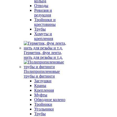
кольца
Отводы
Ревизия и
редукция
Тройники и
крестовины
Трубы
Хомуты и
крепления
Герметик, фум лента,
нить для резьбы и т.д.
Полипропиленовые
трубы и фитинги
Заглушки
Краны
Крепления
Муфты
Обводное колено
Тройники
Угольники
Трубы