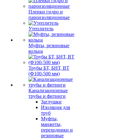
Пленки гидро и
пароизоляционные
Утеплитель
Муфты, резиновые
кольца
Трубы БТ, БНТ, ВТ
(Ф100-500 мм)
Канализационные
трубы и фитинги
Заглушки
Изоляция для
труб
Муфты,
манжеты,
переходники и
резиновые