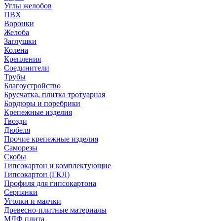
Углы желобов
ПВХ
Воронки
Желоба
Заглушки
Колена
Крепления
Соединители
Трубы
Благоустройство
Брусчатка, плитка тротуарная
Бордюры и поребрики
Крепежные изделия
Гвозди
Дюбеля
Прочие крепежные изделия
Саморезы
Скобы
Гипсокартон и комплектующие
Гипсокартон (ГКЛ)
Профиля для гипсокартона
Серпянки
Уголки и маячки
Древесно-плитные материалы
МДФ плита