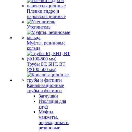
Пленки гидро и
пароизоляционные
Утеплитель
Муфты, резиновые
кольца
Трубы БТ, БНТ, ВТ
(Ф100-500 мм)
Канализационные
трубы и фитинги
Заглушки
Изоляция для
труб
Муфты,
манжеты,
переходники и
резиновые