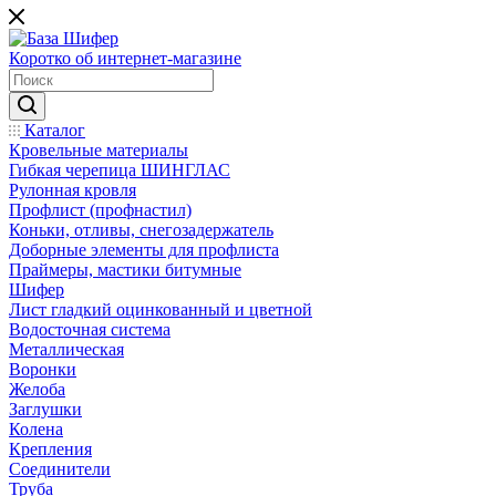
Коротко об интернет-магазине
Каталог
Кровельные материалы
Гибкая черепица ШИНГЛАС
Рулонная кровля
Профлист (профнастил)
Коньки, отливы, снегозадержатель
Доборные элементы для профлиста
Праймеры, мастики битумные
Шифер
Лист гладкий оцинкованный и цветной
Водосточная система
Металлическая
Воронки
Желоба
Заглушки
Колена
Крепления
Соединители
Труба