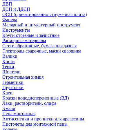
ДВП
ДСП и ЛДСП
ОСП (ориентированно-стружечная плита)
Фанера
Малярный и штукатурный инструмент
Инструменты
Круги отрезные и зачистные
Расходные материалы
Сетки абразивные, бумага наждачная
Электроды сварочные, маски сварщика
Валики
Кисти
Терки
Шпатели
Строительная химия
Герметики
Грунтовки
Клеи
Краски вододисперсионные (ВД)
Лаки, растворители, олифа
Эмали
Пена монтажная
Антисептики и пропитки для древесины
Пистолеты для монтажной пены
Колеры