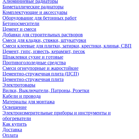
Алюминиевые радиаторы
Биметаллические радиаторы
Комплектующие и аксессуары
Оборудование для бетонных работ
Бетоносмесители
Цемент и смеси
Добавки для строительных растворов
Смеси для кладки, стяжки, штукатурки
Смеси клеевые для плитки, затирки, крестики, клинья, СВП
Цемент, гипс, известь, керамзит, песок
Шпаклевки сухие и готовые
Противогололедные средства
Смеси огнеупорные и жаростойкие
Цементно-стружечная плита (ЦСП)
Цементно-стружечная плита
Электротовары
Вилки, Выключатели, Патроны, Розетки
Кабели и провода
Материалы для монтажа
Освещение
Электроизмерительные приборы и инструменты и
обогреватели
Как купить
Доставка
Оплата