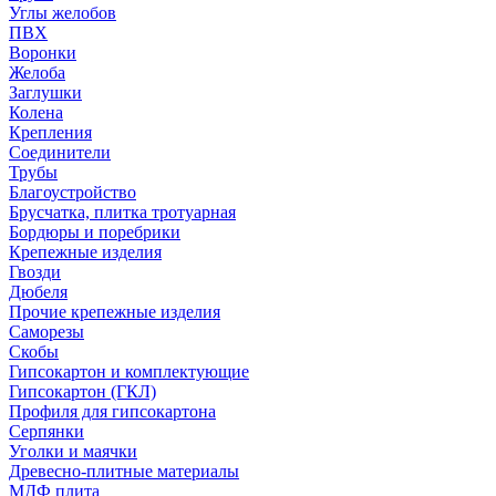
Углы желобов
ПВХ
Воронки
Желоба
Заглушки
Колена
Крепления
Соединители
Трубы
Благоустройство
Брусчатка, плитка тротуарная
Бордюры и поребрики
Крепежные изделия
Гвозди
Дюбеля
Прочие крепежные изделия
Саморезы
Скобы
Гипсокартон и комплектующие
Гипсокартон (ГКЛ)
Профиля для гипсокартона
Серпянки
Уголки и маячки
Древесно-плитные материалы
МДФ плита