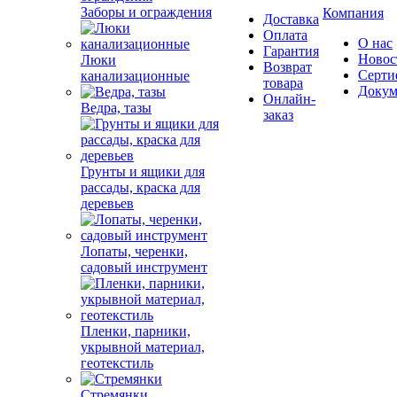
Заборы и ограждения
Компания
Доставка
Оплата
О нас
Гарантия
Новос
Люки
Возврат
Серти
канализационные
товара
Докум
Онлайн-
Ведра, тазы
заказ
Грунты и ящики для
рассады, краска для
деревьев
Лопаты, черенки,
садовый инструмент
Пленки, парники,
укрывной материал,
геотекстиль
Стремянки