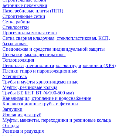
Бетонные перемычки
Пазогребневые плиты (ПГП)
Строительные сетки
Сетка рабица
Стеклосетки
Просечно-вытяжная сетка
Сетка сварная кладочная, стеклопластиковая, КСП,
базальтовая.
Спецодежда и средства индивидуальной защиты
Перчатки, мыло, респираторы
Теплоизоляция
Пенопласт, пенополистирол экструдированный (XPS)
Пленки гидро и пароизоляционные
Утеплитель
Трубы и муфты хризотилцементные
Муфты, резиновые кольца
Трубы БТ, БНТ, ВТ (Ф100-500 мм)
Канализация, отопление и водоснабжение
Канализационные трубы и фитинги
Заглушки
Изоляция для труб
Муфты, манжеты, переходники и резиновые кольца
Отводы
Ревизия и редукция