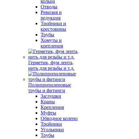
кольца
Отводы
Ревизия и
редукция
Тройники и
крестовины
Трубы
Хомуты и
крепления
Герметик, фум лента,
нить для резьбы и т.д.
Полипропиленовые
трубы и фитинги
Заглушки
Краны
Крепления
Муфты
Обводное колено
Тройники
Угольники
Трубы