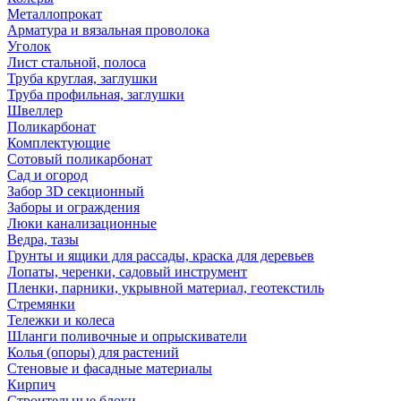
Металлопрокат
Арматура и вязальная проволока
Уголок
Лист стальной, полоса
Труба круглая, заглушки
Труба профильная, заглушки
Швеллер
Поликарбонат
Комплектующие
Сотовый поликарбонат
Сад и огород
Забор 3D секционный
Заборы и ограждения
Люки канализационные
Ведра, тазы
Грунты и ящики для рассады, краска для деревьев
Лопаты, черенки, садовый инструмент
Пленки, парники, укрывной материал, геотекстиль
Стремянки
Тележки и колеса
Шланги поливочные и опрыскиватели
Колья (опоры) для растений
Стеновые и фасадные материалы
Кирпич
Строительные блоки