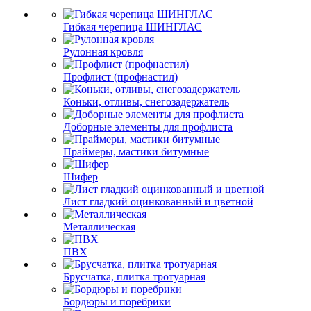
Гибкая черепица ШИНГЛАС
Рулонная кровля
Профлист (профнастил)
Коньки, отливы, снегозадержатель
Доборные элементы для профлиста
Праймеры, мастики битумные
Шифер
Лист гладкий оцинкованный и цветной
Металлическая
ПВХ
Брусчатка, плитка тротуарная
Бордюры и поребрики