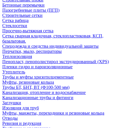
Бетонные перемычки
Пазогребневые плиты (ПГП)
Строительные сетки
Сетка рабица
Стеклосетки
Просечно-вытяжная сетка
Сетка сварная кладочная, стеклопластиковая, КСП,
базальтовая.
Спецодежда и средства индивидуальной защиты
Перчатки, мыло, респираторы
Теплоизоляция
Пенопласт, пенополистирол экструдированный (XPS)
Пленки гидро и пароизоляционные
Утеплитель
Трубы и муфты хризотилцементные
Муфты, резиновые кольца
Трубы БТ, БНТ, ВТ (Ф100-500 мм)
Канализация, отопление и водоснабжение
Канализационные трубы и фитинги
Заглушки
Изоляция для труб
Муфты, манжеты, переходники и резиновые кольца
Отводы
Ревизия и редукция