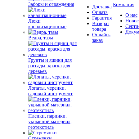
Заборы и ограждения
Компания
Доставка
Оплата
О нас
Гарантия
Новос
Люки
Возврат
Серти
канализационные
товара
Докум
Онлайн-
Ведра, тазы
заказ
Грунты и ящики для
рассады, краска для
деревьев
Лопаты, черенки,
садовый инструмент
Пленки, парники,
укрывной материал,
геотекстиль
Стремянки