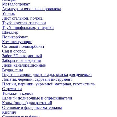
Металлопрокат
Арматура и вязальная проволока
Уголок
Лист стальной, полоса
Труба круглая, заглушки
Труба профильная, заглушки
Швеллер
Поликарбонат
Комплектующие
Сотовый поликарбонат
Сад и огород
Забор 3D секционный
Заборы и ограждения
Люки канализационные
Ведра, тазы
Грунты и ящики для рассады, краска для деревьев
Лопаты, черенки, садовый инструмент
Пленки, парники, укрывной материал, геотекстиль
Стремянки
Тележки и колеса
Шланги поливочные и опрыскиватели
Колья (опоры) для растений
Стеновые и фасадные материалы
Кирпич
Строительные блоки