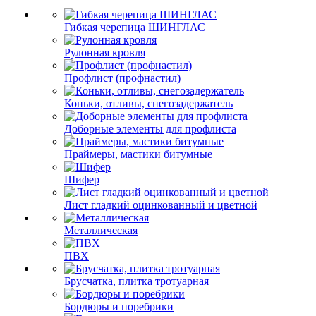
Гибкая черепица ШИНГЛАС
Рулонная кровля
Профлист (профнастил)
Коньки, отливы, снегозадержатель
Доборные элементы для профлиста
Праймеры, мастики битумные
Шифер
Лист гладкий оцинкованный и цветной
Металлическая
ПВХ
Брусчатка, плитка тротуарная
Бордюры и поребрики