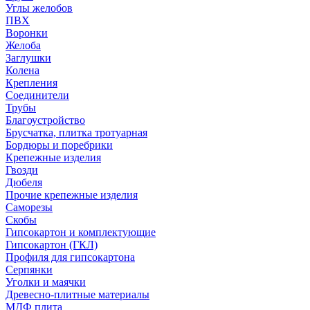
Углы желобов
ПВХ
Воронки
Желоба
Заглушки
Колена
Крепления
Соединители
Трубы
Благоустройство
Брусчатка, плитка тротуарная
Бордюры и поребрики
Крепежные изделия
Гвозди
Дюбеля
Прочие крепежные изделия
Саморезы
Скобы
Гипсокартон и комплектующие
Гипсокартон (ГКЛ)
Профиля для гипсокартона
Серпянки
Уголки и маячки
Древесно-плитные материалы
МДФ плита