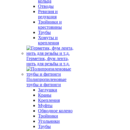
кольца
Отводы
Ревизия и
редукция
Тройники и
крестовины
Трубы
Хомуты и
крепления
Герметик, фум лента,
нить для резьбы и т.д.
Полипропиленовые
трубы и фитинги
Заглушки
Краны
Крепления
Муфты
Обводное колено
Тройники
Угольники
Трубы