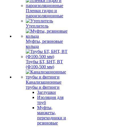
Пленки гидро и
пароизоляционные
Утеплитель
Муфты, резиновые
кольца
Трубы БТ, БНТ, ВТ
(Ф100-500 мм)
Канализационные
трубы и фитинги
Заглушки
Изоляция для
труб
Муфты,
манжеты,
переходники и
резиновые