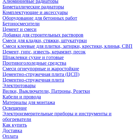
Алюминиевые радиаторы
Биметаллические радиаторы
Комплектующие и аксессуары
Оборудование для бетонных работ
Бетоносмесители
Цемент и смеси
Добавки для строительных растворов
Смеси для кладки, стяжки, штукатурки
Смеси клеевые для плитки, затирки, крестики, клинья, СВП
Цемент, гипс, известь, керамзит, песок
Шпаклевки сухие и готовые
Противогололедные средства
Смеси огнеупорные и жаростойкие
Цементно-стружечная плита (ЦСП)
Цементно-стружечная плита
Электротовары
Вилки, Выключатели, Патроны, Розетки
Кабели и провода
Материалы для монтажа
Освещение
Электроизмерительные приборы и инструменты и
обогреватели
Как купить
Доставка
Оплата