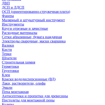
ДВП
ДСП и ЛДСП
ОСП (ориентированно-стружечная плита)
Фанера
Малярный и штукатурный инструмент
Инструменты
Круги отрезные и зачистные
Расходные материалы
Сетки абразивные, бумага наждачная
Электроды сварочные, маски сварщика
Валики
Кисти
Терки
Шпатели
Строительная химия
Герметики
Грунтовки
Клеи
Краски вододисперсионные (ВД)
Лаки, растворители, олифа
Эмали
Пена монтажная
Антисептики и пропитки для древесины
Пистолеты для монтажной пены
Колеры