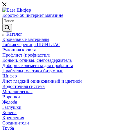
Коротко об интернет-магазине
Каталог
Кровельные материалы
Гибкая черепица ШИНГЛАС
Рулонная кровля
Профлист (профнастил)
Коньки, отливы, снегозадержатель
Доборные элементы для профлиста
Праймеры, мастики битумные
Шифер
Лист гладкий оцинкованный и цветной
Водосточная система
Металлическая
Воронки
Желоба
Заглушки
Колена
Крепления
Соединители
Труба