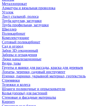
Металлопрокат
Арматура и вязальная проволока
Уголок
Лист стальной, полоса
Труба круглая, заглушки
Труба профильная, заглушки
Швеллер
Поликарбонат
Комплектующие
Сотовый поликарбонат
Сад и огород
Забор 3D секционный
Заборы и ограждения
Люки канализационные
Ведра, тазы
Грунты и ящики для рассады, краска для деревьев
Лопаты, черенки, садовый инструмент
Пленки, парники, укрывной материал, геотекстиль
Стремянки
Тележки и колеса
Шланги поливочные и опрыскиватели
Колья (опоры) для растений
Стеновые и фасадные материалы
Кирпич
Строительные блоки