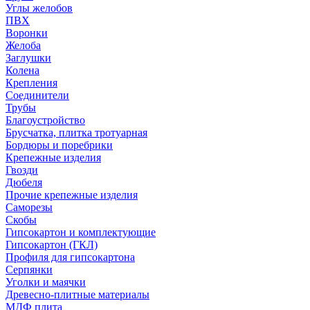
Углы желобов
ПВХ
Воронки
Желоба
Заглушки
Колена
Крепления
Соединители
Трубы
Благоустройство
Брусчатка, плитка тротуарная
Бордюры и поребрики
Крепежные изделия
Гвозди
Дюбеля
Прочие крепежные изделия
Саморезы
Скобы
Гипсокартон и комплектующие
Гипсокартон (ГКЛ)
Профиля для гипсокартона
Серпянки
Уголки и маячки
Древесно-плитные материалы
МДФ плита