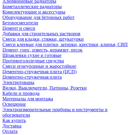
Алюминиевые радиаторы
Биметаллические радиаторы
Комплектующие и аксессуары
Оборудование для бетонных работ
Бетоносмесители
Цемент и смеси
Добавки для строительных растворов
Смеси для кладки, стяжки, штукатурки
Смеси клеевые для плитки, затирки, крестики, клинья, СВП
Цемент, гипс, известь, керамзит, песок
Шпаклевки сухие и готовые
Противогололедные средства
Смеси огнеупорные и жаростойкие
Цементно-стружечная плита (ЦСП)
Цементно-стружечная плита
Электротовары
Вилки, Выключатели, Патроны, Розетки
Кабели и провода
Материалы для монтажа
Освещение
Электроизмерительные приборы и инструменты и
обогреватели
Как купить
Доставка
Оплата