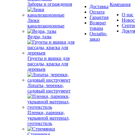
Заборы и ограждения
Компания
Доставка
Оплата
О нас
Гарантия
Новос
Люки
Возврат
Серти
канализационные
товара
Докум
Онлайн-
Ведра, тазы
заказ
Грунты и ящики для
рассады, краска для
деревьев
Лопаты, черенки,
садовый инструмент
Пленки, парники,
укрывной материал,
геотекстиль
Стремянки