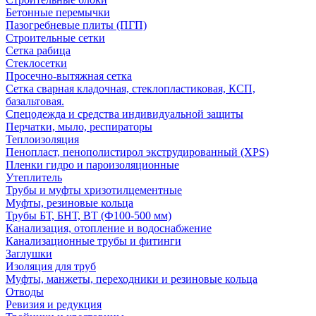
Бетонные перемычки
Пазогребневые плиты (ПГП)
Строительные сетки
Сетка рабица
Стеклосетки
Просечно-вытяжная сетка
Сетка сварная кладочная, стеклопластиковая, КСП,
базальтовая.
Спецодежда и средства индивидуальной защиты
Перчатки, мыло, респираторы
Теплоизоляция
Пенопласт, пенополистирол экструдированный (XPS)
Пленки гидро и пароизоляционные
Утеплитель
Трубы и муфты хризотилцементные
Муфты, резиновые кольца
Трубы БТ, БНТ, ВТ (Ф100-500 мм)
Канализация, отопление и водоснабжение
Канализационные трубы и фитинги
Заглушки
Изоляция для труб
Муфты, манжеты, переходники и резиновые кольца
Отводы
Ревизия и редукция