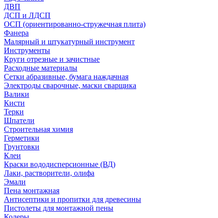
ДВП
ДСП и ЛДСП
ОСП (ориентированно-стружечная плита)
Фанера
Малярный и штукатурный инструмент
Инструменты
Круги отрезные и зачистные
Расходные материалы
Сетки абразивные, бумага наждачная
Электроды сварочные, маски сварщика
Валики
Кисти
Терки
Шпатели
Строительная химия
Герметики
Грунтовки
Клеи
Краски вододисперсионные (ВД)
Лаки, растворители, олифа
Эмали
Пена монтажная
Антисептики и пропитки для древесины
Пистолеты для монтажной пены
Колеры