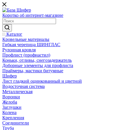
Коротко об интернет-магазине
Каталог
Кровельные материалы
Гибкая черепица ШИНГЛАС
Рулонная кровля
Профлист (профнастил)
Коньки, отливы, снегозадержатель
Доборные элементы для профлиста
Праймеры, мастики битумные
Шифер
Лист гладкий оцинкованный и цветной
Водосточная система
Металлическая
Воронки
Желоба
Заглушки
Колена
Крепления
Соединители
Труба