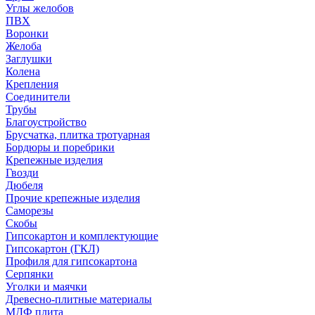
Углы желобов
ПВХ
Воронки
Желоба
Заглушки
Колена
Крепления
Соединители
Трубы
Благоустройство
Брусчатка, плитка тротуарная
Бордюры и поребрики
Крепежные изделия
Гвозди
Дюбеля
Прочие крепежные изделия
Саморезы
Скобы
Гипсокартон и комплектующие
Гипсокартон (ГКЛ)
Профиля для гипсокартона
Серпянки
Уголки и маячки
Древесно-плитные материалы
МДФ плита