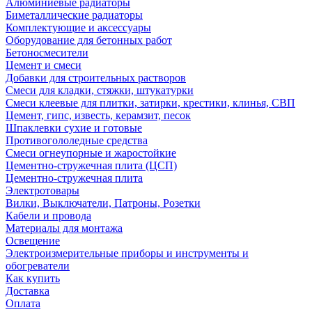
Алюминиевые радиаторы
Биметаллические радиаторы
Комплектующие и аксессуары
Оборудование для бетонных работ
Бетоносмесители
Цемент и смеси
Добавки для строительных растворов
Смеси для кладки, стяжки, штукатурки
Смеси клеевые для плитки, затирки, крестики, клинья, СВП
Цемент, гипс, известь, керамзит, песок
Шпаклевки сухие и готовые
Противогололедные средства
Смеси огнеупорные и жаростойкие
Цементно-стружечная плита (ЦСП)
Цементно-стружечная плита
Электротовары
Вилки, Выключатели, Патроны, Розетки
Кабели и провода
Материалы для монтажа
Освещение
Электроизмерительные приборы и инструменты и
обогреватели
Как купить
Доставка
Оплата