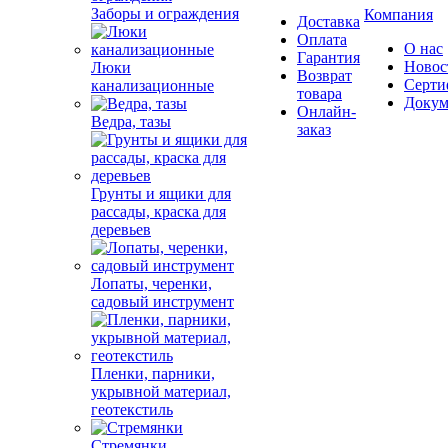
Заборы и ограждения
Компания
Доставка
Оплата
О нас
Гарантия
Новос
Люки
Возврат
Серти
канализационные
товара
Докум
Онлайн-
Ведра, тазы
заказ
Грунты и ящики для
рассады, краска для
деревьев
Лопаты, черенки,
садовый инструмент
Пленки, парники,
укрывной материал,
геотекстиль
Стремянки