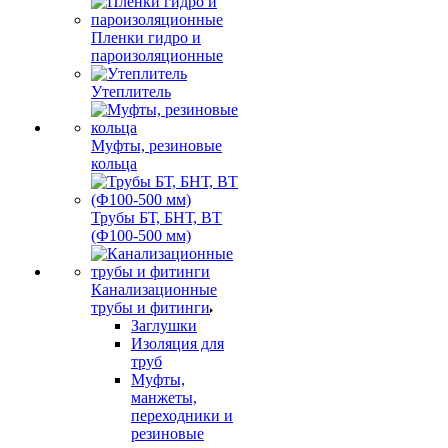
Пленки гидро и
пароизоляционные
Утеплитель
Муфты, резиновые
кольца
Трубы БТ, БНТ, ВТ
(Ф100-500 мм)
Канализационные
трубы и фитинги
Заглушки
Изоляция для
труб
Муфты,
манжеты,
переходники и
резиновые