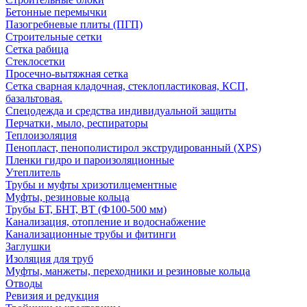
Бетонные перемычки
Пазогребневые плиты (ПГП)
Строительные сетки
Сетка рабица
Стеклосетки
Просечно-вытяжная сетка
Сетка сварная кладочная, стеклопластиковая, КСП,
базальтовая.
Спецодежда и средства индивидуальной защиты
Перчатки, мыло, респираторы
Теплоизоляция
Пенопласт, пенополистирол экструдированный (XPS)
Пленки гидро и пароизоляционные
Утеплитель
Трубы и муфты хризотилцементные
Муфты, резиновые кольца
Трубы БТ, БНТ, ВТ (Ф100-500 мм)
Канализация, отопление и водоснабжение
Канализационные трубы и фитинги
Заглушки
Изоляция для труб
Муфты, манжеты, переходники и резиновые кольца
Отводы
Ревизия и редукция