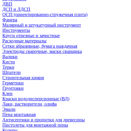
ДВП
ДСП и ЛДСП
ОСП (ориентированно-стружечная плита)
Фанера
Малярный и штукатурный инструмент
Инструменты
Круги отрезные и зачистные
Расходные материалы
Сетки абразивные, бумага наждачная
Электроды сварочные, маски сварщика
Валики
Кисти
Терки
Шпатели
Строительная химия
Герметики
Грунтовки
Клеи
Краски вододисперсионные (ВД)
Лаки, растворители, олифа
Эмали
Пена монтажная
Антисептики и пропитки для древесины
Пистолеты для монтажной пены
Колеры