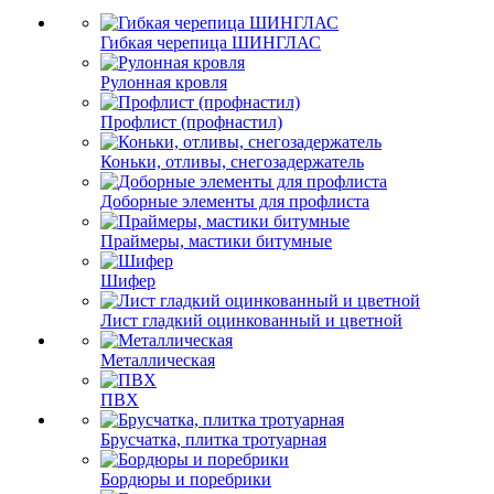
Гибкая черепица ШИНГЛАС
Рулонная кровля
Профлист (профнастил)
Коньки, отливы, снегозадержатель
Доборные элементы для профлиста
Праймеры, мастики битумные
Шифер
Лист гладкий оцинкованный и цветной
Металлическая
ПВХ
Брусчатка, плитка тротуарная
Бордюры и поребрики