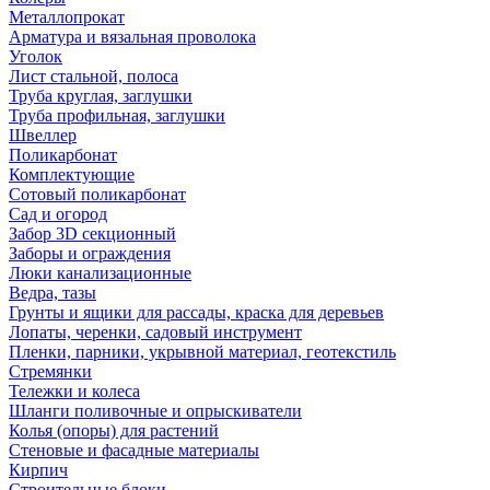
Металлопрокат
Арматура и вязальная проволока
Уголок
Лист стальной, полоса
Труба круглая, заглушки
Труба профильная, заглушки
Швеллер
Поликарбонат
Комплектующие
Сотовый поликарбонат
Сад и огород
Забор 3D секционный
Заборы и ограждения
Люки канализационные
Ведра, тазы
Грунты и ящики для рассады, краска для деревьев
Лопаты, черенки, садовый инструмент
Пленки, парники, укрывной материал, геотекстиль
Стремянки
Тележки и колеса
Шланги поливочные и опрыскиватели
Колья (опоры) для растений
Стеновые и фасадные материалы
Кирпич
Строительные блоки