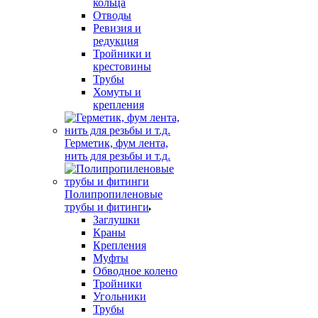
кольца
Отводы
Ревизия и
редукция
Тройники и
крестовины
Трубы
Хомуты и
крепления
Герметик, фум лента,
нить для резьбы и т.д.
Полипропиленовые
трубы и фитинги
Заглушки
Краны
Крепления
Муфты
Обводное колено
Тройники
Угольники
Трубы