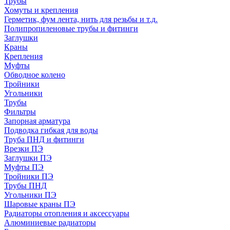
Трубы
Хомуты и крепления
Герметик, фум лента, нить для резьбы и т.д.
Полипропиленовые трубы и фитинги
Заглушки
Краны
Крепления
Муфты
Обводное колено
Тройники
Угольники
Трубы
Фильтры
Запорная арматура
Подводка гибкая для воды
Труба ПНД и фитинги
Врезки ПЭ
Заглушки ПЭ
Муфты ПЭ
Тройники ПЭ
Трубы ПНД
Угольники ПЭ
Шаровые краны ПЭ
Радиаторы отопления и аксессуары
Алюминиевые радиаторы