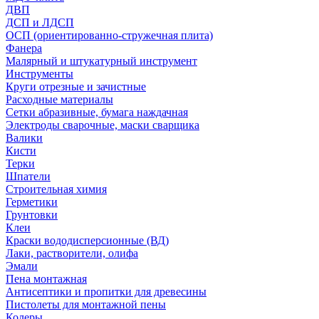
ДВП
ДСП и ЛДСП
ОСП (ориентированно-стружечная плита)
Фанера
Малярный и штукатурный инструмент
Инструменты
Круги отрезные и зачистные
Расходные материалы
Сетки абразивные, бумага наждачная
Электроды сварочные, маски сварщика
Валики
Кисти
Терки
Шпатели
Строительная химия
Герметики
Грунтовки
Клеи
Краски вододисперсионные (ВД)
Лаки, растворители, олифа
Эмали
Пена монтажная
Антисептики и пропитки для древесины
Пистолеты для монтажной пены
Колеры