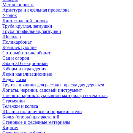
Металлопрокат
Арматура и вязальная проволока
Уголок
Лист стальной, полоса
Труба круглая, заглушки
Труба профильная, заглушки
Швеллер
Поликарбонат
Комплектующие
Сотовый поликарбонат
Сад и огород
Забор 3D секционный
Заборы и ограждения
Люки канализационные
Ведра, тазы
Грунты и ящики для рассады, краска для деревьев
Лопаты, черенки, садовый инструмент
Пленки, парники, укрывной материал, геотекстиль
Стремянки
Тележки и колеса
Шланги поливочные и опрыскиватели
Колья (опоры) для растений
Стеновые и фасадные материалы
Кирпич
Строительные блоки