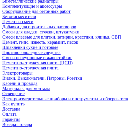
Биметаллические радиаторы
Комплектующие и аксессуары
Оборудование для бетонных работ
Бетоносмесители
Цемент и смеси
Добавки для строительных растворов
Смеси для кладки, стяжки, штукатурки
Смеси клеевые для плитки, затирки, крестики, клинья, СВП
Цемент, гипс, известь, керамзит, песок
Шпаклевки сухие и готовые
Противогололедные средства
Смеси огнеупорные и жаростойкие
Цементно-стружечная плита (ЦСП)
Цементно-стружечная плита
Электротовары
Вилки, Выключатели, Патроны, Розетки
Кабели и провода
Материалы для монтажа
Освещение
Электроизмерительные приборы и инструменты и обогревател
Как купить
Доставка
Оплата
Гарантия
Возврат товара