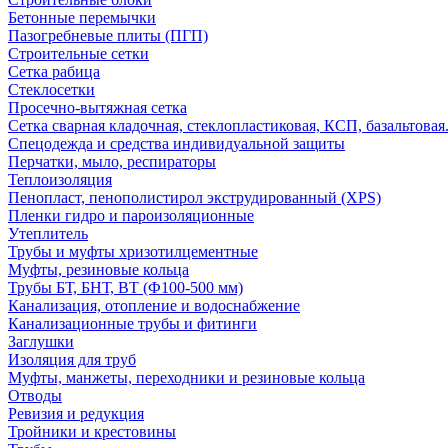
Бетонные перемычки
Пазогребневые плиты (ПГП)
Строительные сетки
Сетка рабица
Стеклосетки
Просечно-вытяжная сетка
Сетка сварная кладочная, стеклопластиковая, КСП, базальтовая
Спецодежда и средства индивидуальной защиты
Перчатки, мыло, респираторы
Теплоизоляция
Пенопласт, пенополистирол экструдированный (XPS)
Пленки гидро и пароизоляционные
Утеплитель
Трубы и муфты хризотилцементные
Муфты, резиновые кольца
Трубы БТ, БНТ, ВТ (Ф100-500 мм)
Канализация, отопление и водоснабжение
Канализационные трубы и фитинги
Заглушки
Изоляция для труб
Муфты, манжеты, переходники и резиновые кольца
Отводы
Ревизия и редукция
Тройники и крестовины