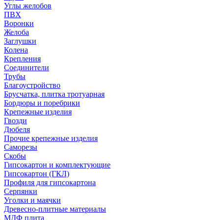
Углы желобов
ПВХ
Воронки
Желоба
Заглушки
Колена
Крепления
Соединители
Трубы
Благоустройство
Брусчатка, плитка тротуарная
Бордюры и поребрики
Крепежные изделия
Гвозди
Дюбеля
Прочие крепежные изделия
Саморезы
Скобы
Гипсокартон и комплектующие
Гипсокартон (ГКЛ)
Профиля для гипсокартона
Серпянки
Уголки и маячки
Древесно-плитные материалы
МДФ плита