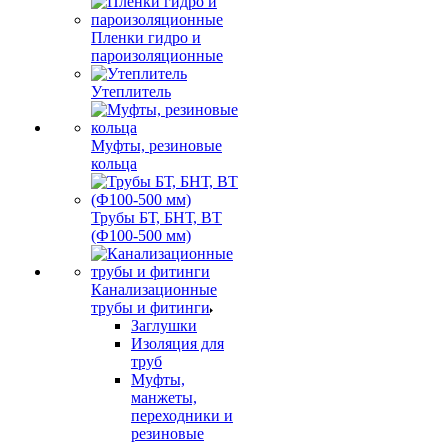
Пленки гидро и
пароизоляционные
Утеплитель
Муфты, резиновые
кольца
Трубы БТ, БНТ, ВТ
(Ф100-500 мм)
Канализационные
трубы и фитинги
Заглушки
Изоляция для
труб
Муфты,
манжеты,
переходники и
резиновые