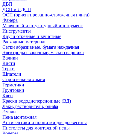
ДВП
ДСП и ЛДСП
ОСП (ориентированно-стружечная плита)
Фанера
Малярный и штукатурный инструмент
Инструменты
Круги отрезные и зачистные
Расходные материалы
Сетки абразивные, бумага наждачная
Электроды сварочные, маски сварщика
Валики
Кисти
Терки
Шпатели
Строительная химия
Герметики
Грунтовки
Клеи
Краски вододисперсионные (ВД)
Лаки, растворители, олифа
Эмали
Пена монтажная
Антисептики и пропитки для древесины
Пистолеты для монтажной пены
Колеры