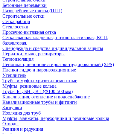
Бетонные перемычки
Пазогребневые плиты (ПГП)
Строительные сетки
Сетка рабица
Стеклосетки
Просечно-вытяжная сетка
Сетка сварная кладочная, стеклопластиковая, КСП,
базальтовая.
Спецодежда и средства индивидуальной защиты
Перчатки, мыло, респираторы
Теплоизоляция
Пенопласт, пенополистирол экструдированный (XPS)
Пленки гидро и пароизоляционные
Утеплитель
Трубы и муфты хризотилцементные
Муфты, резиновые кольца
Трубы БТ, БНТ, ВТ (Ф100-500 мм)
Канализация, отопление и водоснабжение
Канализационные трубы и фитинги
Заглушки
Изоляция для труб
Муфты, манжеты, переходники и резиновые кольца
Отводы
Ревизия и редукция