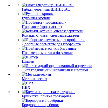
Гибкая черепица ШИНГЛАС
Рулонная кровля
Профлист (профнастил)
Коньки, отливы, снегозадержатель
Доборные элементы для профлиста
Праймеры, мастики битумные
Шифер
Лист гладкий оцинкованный и цветной
Металлическая
ПВХ
Брусчатка, плитка тротуарная
Бордюры и поребрики