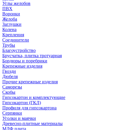
Углы желобов
ПВХ
Воронки
Желоба
Заглушки
Колена
Крепления
Соединители
Трубы
Благоустройство
Брусчатка, плитка тротуарная
Бордюры и поребрики
Крепежные изделия
Гвозди
Дюбеля
Прочие крепежные изделия
Саморезы
Скобы
Гипсокартон и комплектующие
Гипсокартон (ГКЛ)
Профиля для гипсокартона
Серпянки
Уголки и маячки
Древесно-плитные материалы
МДФ плита