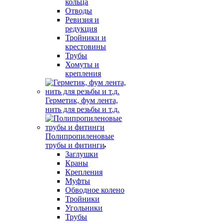
кольца
Отводы
Ревизия и
редукция
Тройники и
крестовины
Трубы
Хомуты и
крепления
Герметик, фум лента,
нить для резьбы и т.д.
Полипропиленовые
трубы и фитинги
Заглушки
Краны
Крепления
Муфты
Обводное колено
Тройники
Угольники
Трубы