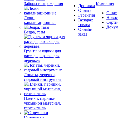
Заборы и ограждения
Компания
Доставка
Оплата
О нас
Гарантия
Новос
Люки
Возврат
Серти
канализационные
товара
Докум
Онлайн-
Ведра, тазы
заказ
Грунты и ящики для
рассады, краска для
деревьев
Лопаты, черенки,
садовый инструмент
Пленки, парники,
укрывной материал,
геотекстиль
Стремянки