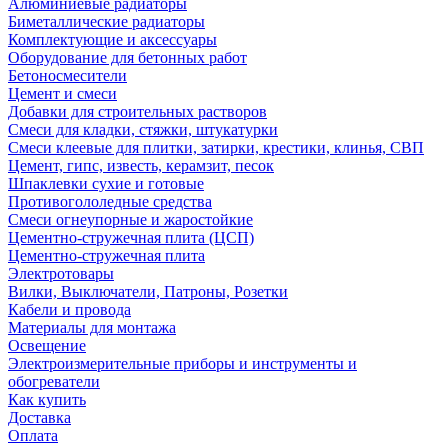
Алюминиевые радиаторы
Биметаллические радиаторы
Комплектующие и аксессуары
Оборудование для бетонных работ
Бетоносмесители
Цемент и смеси
Добавки для строительных растворов
Смеси для кладки, стяжки, штукатурки
Смеси клеевые для плитки, затирки, крестики, клинья, СВП
Цемент, гипс, известь, керамзит, песок
Шпаклевки сухие и готовые
Противогололедные средства
Смеси огнеупорные и жаростойкие
Цементно-стружечная плита (ЦСП)
Цементно-стружечная плита
Электротовары
Вилки, Выключатели, Патроны, Розетки
Кабели и провода
Материалы для монтажа
Освещение
Электроизмерительные приборы и инструменты и
обогреватели
Как купить
Доставка
Оплата