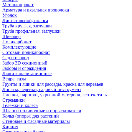
Металлопрокат
Арматура и вязальная проволока
Уголок
Лист стальной, полоса
Труба круглая, заглушки
Труба профильная, заглушки
Швеллер
Поликарбонат
Комплектующие
Сотовый поликарбонат
Сад и огород
Забор 3D секционный
Заборы и ограждения
Люки канализационные
Ведра, тазы
Грунты и ящики для рассады, краска для деревьев
Лопаты, черенки, садовый инструмент
Пленки, парники, укрывной материал, геотекстиль
Стремянки
Тележки и колеса
Шланги поливочные и опрыскиватели
Колья (опоры) для растений
Стеновые и фасадные материалы
Кирпич
Строительные блоки