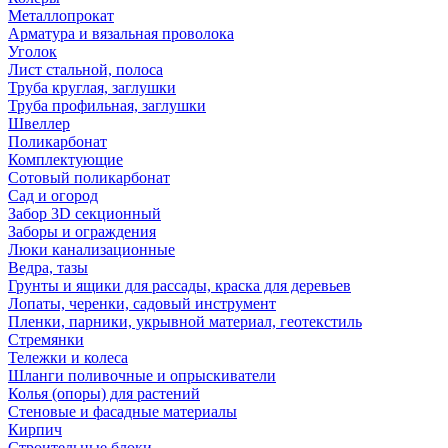
Металлопрокат
Арматура и вязальная проволока
Уголок
Лист стальной, полоса
Труба круглая, заглушки
Труба профильная, заглушки
Швеллер
Поликарбонат
Комплектующие
Сотовый поликарбонат
Сад и огород
Забор 3D секционный
Заборы и ограждения
Люки канализационные
Ведра, тазы
Грунты и ящики для рассады, краска для деревьев
Лопаты, черенки, садовый инструмент
Пленки, парники, укрывной материал, геотекстиль
Стремянки
Тележки и колеса
Шланги поливочные и опрыскиватели
Колья (опоры) для растений
Стеновые и фасадные материалы
Кирпич
Строительные блоки