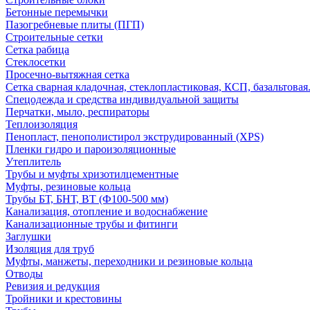
Бетонные перемычки
Пазогребневые плиты (ПГП)
Строительные сетки
Сетка рабица
Стеклосетки
Просечно-вытяжная сетка
Сетка сварная кладочная, стеклопластиковая, КСП, базальтовая
Спецодежда и средства индивидуальной защиты
Перчатки, мыло, респираторы
Теплоизоляция
Пенопласт, пенополистирол экструдированный (XPS)
Пленки гидро и пароизоляционные
Утеплитель
Трубы и муфты хризотилцементные
Муфты, резиновые кольца
Трубы БТ, БНТ, ВТ (Ф100-500 мм)
Канализация, отопление и водоснабжение
Канализационные трубы и фитинги
Заглушки
Изоляция для труб
Муфты, манжеты, переходники и резиновые кольца
Отводы
Ревизия и редукция
Тройники и крестовины