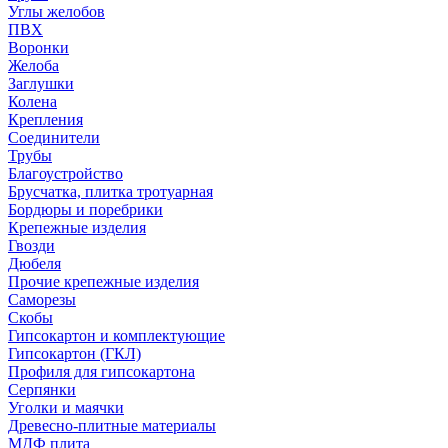
Углы желобов
ПВХ
Воронки
Желоба
Заглушки
Колена
Крепления
Соединители
Трубы
Благоустройство
Брусчатка, плитка тротуарная
Бордюры и поребрики
Крепежные изделия
Гвозди
Дюбеля
Прочие крепежные изделия
Саморезы
Скобы
Гипсокартон и комплектующие
Гипсокартон (ГКЛ)
Профиля для гипсокартона
Серпянки
Уголки и маячки
Древесно-плитные материалы
МДФ плита