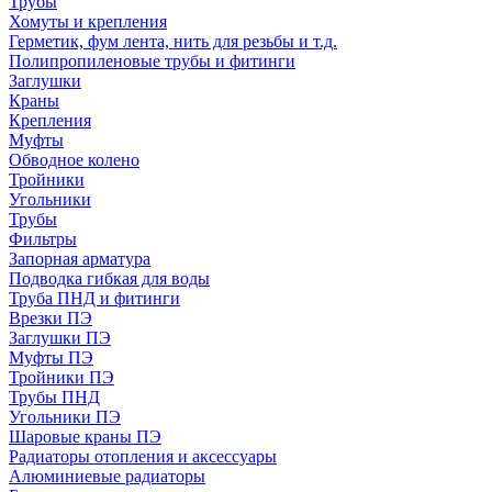
Трубы
Хомуты и крепления
Герметик, фум лента, нить для резьбы и т.д.
Полипропиленовые трубы и фитинги
Заглушки
Краны
Крепления
Муфты
Обводное колено
Тройники
Угольники
Трубы
Фильтры
Запорная арматура
Подводка гибкая для воды
Труба ПНД и фитинги
Врезки ПЭ
Заглушки ПЭ
Муфты ПЭ
Тройники ПЭ
Трубы ПНД
Угольники ПЭ
Шаровые краны ПЭ
Радиаторы отопления и аксессуары
Алюминиевые радиаторы