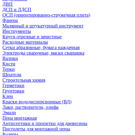
ДВП
ДСП и ЛДСП
ОСП (ориентированно-стружечная плита)
Фанера
Малярный и штукатурный инструмент
Инструменты
Круги отрезные и зачистные
Расходные материалы
Сетки абразивные, бумага наждачная
Электроды сварочные, маски сварщика
Валики
Кисти
Терки
Шпатели
Строительная химия
Герметики
Грунтовки
Клеи
Краски вододисперсионные (ВД)
Лаки, растворители, олифа
Эмали
Пена монтажная
Антисептики и пропитки для древесины
Пистолеты для монтажной пены
Колеры