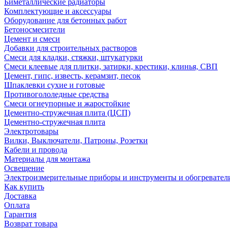
Биметаллические радиаторы
Комплектующие и аксессуары
Оборудование для бетонных работ
Бетоносмесители
Цемент и смеси
Добавки для строительных растворов
Смеси для кладки, стяжки, штукатурки
Смеси клеевые для плитки, затирки, крестики, клинья, СВП
Цемент, гипс, известь, керамзит, песок
Шпаклевки сухие и готовые
Противогололедные средства
Смеси огнеупорные и жаростойкие
Цементно-стружечная плита (ЦСП)
Цементно-стружечная плита
Электротовары
Вилки, Выключатели, Патроны, Розетки
Кабели и провода
Материалы для монтажа
Освещение
Электроизмерительные приборы и инструменты и обогревател
Как купить
Доставка
Оплата
Гарантия
Возврат товара