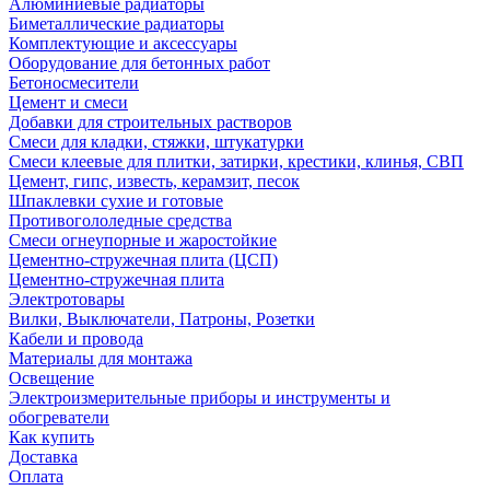
Алюминиевые радиаторы
Биметаллические радиаторы
Комплектующие и аксессуары
Оборудование для бетонных работ
Бетоносмесители
Цемент и смеси
Добавки для строительных растворов
Смеси для кладки, стяжки, штукатурки
Смеси клеевые для плитки, затирки, крестики, клинья, СВП
Цемент, гипс, известь, керамзит, песок
Шпаклевки сухие и готовые
Противогололедные средства
Смеси огнеупорные и жаростойкие
Цементно-стружечная плита (ЦСП)
Цементно-стружечная плита
Электротовары
Вилки, Выключатели, Патроны, Розетки
Кабели и провода
Материалы для монтажа
Освещение
Электроизмерительные приборы и инструменты и
обогреватели
Как купить
Доставка
Оплата