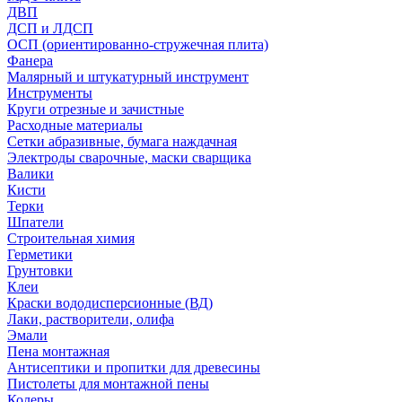
ДВП
ДСП и ЛДСП
ОСП (ориентированно-стружечная плита)
Фанера
Малярный и штукатурный инструмент
Инструменты
Круги отрезные и зачистные
Расходные материалы
Сетки абразивные, бумага наждачная
Электроды сварочные, маски сварщика
Валики
Кисти
Терки
Шпатели
Строительная химия
Герметики
Грунтовки
Клеи
Краски вододисперсионные (ВД)
Лаки, растворители, олифа
Эмали
Пена монтажная
Антисептики и пропитки для древесины
Пистолеты для монтажной пены
Колеры