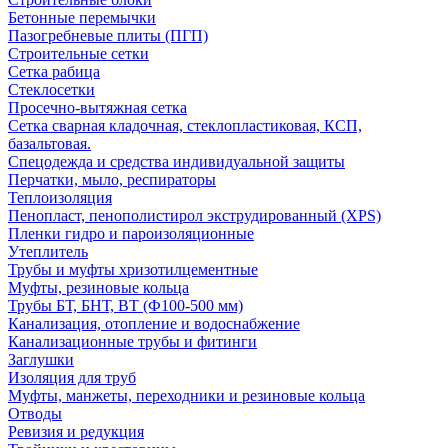
Бетонные перемычки
Пазогребневые плиты (ПГП)
Строительные сетки
Сетка рабица
Стеклосетки
Просечно-вытяжная сетка
Сетка сварная кладочная, стеклопластиковая, КСП,
базальтовая.
Спецодежда и средства индивидуальной защиты
Перчатки, мыло, респираторы
Теплоизоляция
Пенопласт, пенополистирол экструдированный (XPS)
Пленки гидро и пароизоляционные
Утеплитель
Трубы и муфты хризотилцементные
Муфты, резиновые кольца
Трубы БТ, БНТ, ВТ (Ф100-500 мм)
Канализация, отопление и водоснабжение
Канализационные трубы и фитинги
Заглушки
Изоляция для труб
Муфты, манжеты, переходники и резиновые кольца
Отводы
Ревизия и редукция