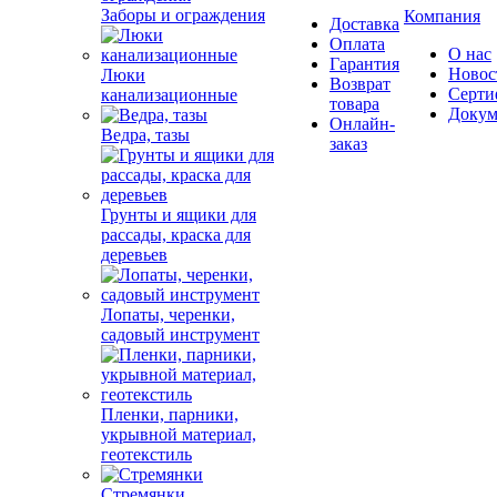
Заборы и ограждения
Компания
Доставка
Оплата
О нас
Гарантия
Новос
Люки
Возврат
Серти
канализационные
товара
Докум
Онлайн-
Ведра, тазы
заказ
Грунты и ящики для
рассады, краска для
деревьев
Лопаты, черенки,
садовый инструмент
Пленки, парники,
укрывной материал,
геотекстиль
Стремянки