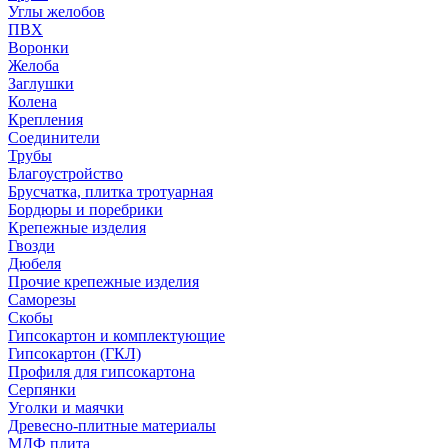
Углы желобов
ПВХ
Воронки
Желоба
Заглушки
Колена
Крепления
Соединители
Трубы
Благоустройство
Брусчатка, плитка тротуарная
Бордюры и поребрики
Крепежные изделия
Гвозди
Дюбеля
Прочие крепежные изделия
Саморезы
Скобы
Гипсокартон и комплектующие
Гипсокартон (ГКЛ)
Профиля для гипсокартона
Серпянки
Уголки и маячки
Древесно-плитные материалы
МДФ плита