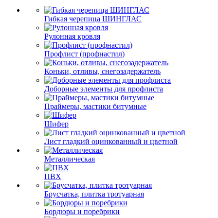
Гибкая черепица ШИНГЛАС
Рулонная кровля
Профлист (профнастил)
Коньки, отливы, снегозадержатель
Доборные элементы для профлиста
Праймеры, мастики битумные
Шифер
Лист гладкий оцинкованный и цветной
Металлическая
ПВХ
Брусчатка, плитка тротуарная
Бордюры и поребрики