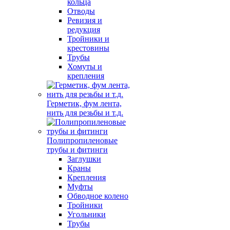
кольца
Отводы
Ревизия и
редукция
Тройники и
крестовины
Трубы
Хомуты и
крепления
Герметик, фум лента,
нить для резьбы и т.д.
Полипропиленовые
трубы и фитинги
Заглушки
Краны
Крепления
Муфты
Обводное колено
Тройники
Угольники
Трубы