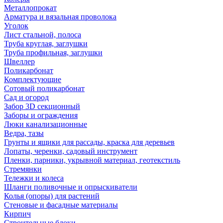
Металлопрокат
Арматура и вязальная проволока
Уголок
Лист стальной, полоса
Труба круглая, заглушки
Труба профильная, заглушки
Швеллер
Поликарбонат
Комплектующие
Сотовый поликарбонат
Сад и огород
Забор 3D секционный
Заборы и ограждения
Люки канализационные
Ведра, тазы
Грунты и ящики для рассады, краска для деревьев
Лопаты, черенки, садовый инструмент
Пленки, парники, укрывной материал, геотекстиль
Стремянки
Тележки и колеса
Шланги поливочные и опрыскиватели
Колья (опоры) для растений
Стеновые и фасадные материалы
Кирпич
Строительные блоки