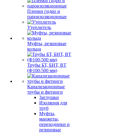
Пленки гидро и
пароизоляционные
Утеплитель
Муфты, резиновые
кольца
Трубы БТ, БНТ, ВТ
(Ф100-500 мм)
Канализационные
трубы и фитинги
Заглушки
Изоляция для
труб
Муфты,
манжеты,
переходники и
резиновые