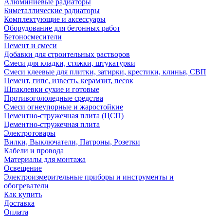
Алюминиевые радиаторы
Биметаллические радиаторы
Комплектующие и аксессуары
Оборудование для бетонных работ
Бетоносмесители
Цемент и смеси
Добавки для строительных растворов
Смеси для кладки, стяжки, штукатурки
Смеси клеевые для плитки, затирки, крестики, клинья, СВП
Цемент, гипс, известь, керамзит, песок
Шпаклевки сухие и готовые
Противогололедные средства
Смеси огнеупорные и жаростойкие
Цементно-стружечная плита (ЦСП)
Цементно-стружечная плита
Электротовары
Вилки, Выключатели, Патроны, Розетки
Кабели и провода
Материалы для монтажа
Освещение
Электроизмерительные приборы и инструменты и
обогреватели
Как купить
Доставка
Оплата