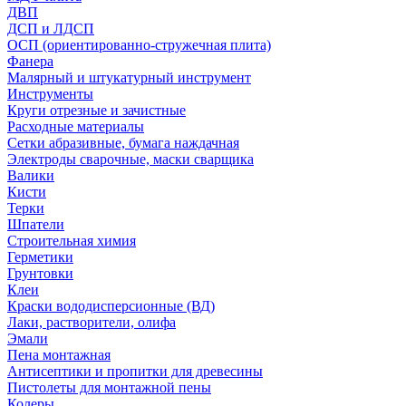
ДВП
ДСП и ЛДСП
ОСП (ориентированно-стружечная плита)
Фанера
Малярный и штукатурный инструмент
Инструменты
Круги отрезные и зачистные
Расходные материалы
Сетки абразивные, бумага наждачная
Электроды сварочные, маски сварщика
Валики
Кисти
Терки
Шпатели
Строительная химия
Герметики
Грунтовки
Клеи
Краски вододисперсионные (ВД)
Лаки, растворители, олифа
Эмали
Пена монтажная
Антисептики и пропитки для древесины
Пистолеты для монтажной пены
Колеры