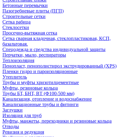
Бетонные перемычки
Пазогребневые плиты (ПГП)
Строительные сетки
Сетка рабица
Стеклосетки
Просечно-вытяжная сетка
Сетка сварная кладочная, стеклопластиковая, КСП,
базальтовая.
Спецодежда и средства индивидуальной защиты
Перчатки, мыло, респираторы
Теплоизоляция
Пенопласт, пенополистирол экструдированный (XPS)
Пленки гидро и пароизоляционные
Утеплитель
Трубы и муфты хризотилцементные
Муфты, резиновые кольца
Трубы БТ, БНТ, ВТ (Ф100-500 мм)
Канализация, отопление и водоснабжение
Канализационные трубы и фитинги
Заглушки
Изоляция для труб
Муфты, манжеты, переходники и резиновые кольца
Отводы
Ревизия и редукция