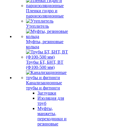
Пленки гидро и
пароизоляционные
Утеплитель
Муфты, резиновые
кольца
Трубы БТ, БНТ, ВТ
(Ф100-500 мм)
Канализационные
трубы и фитинги
Заглушки
Изоляция для
труб
Муфты,
манжеты,
переходники и
резиновые