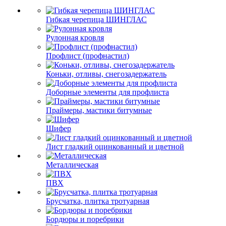
Гибкая черепица ШИНГЛАС
Рулонная кровля
Профлист (профнастил)
Коньки, отливы, снегозадержатель
Доборные элементы для профлиста
Праймеры, мастики битумные
Шифер
Лист гладкий оцинкованный и цветной
Металлическая
ПВХ
Брусчатка, плитка тротуарная
Бордюры и поребрики