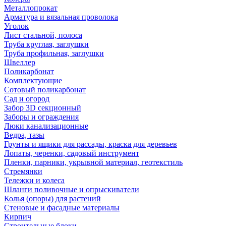
Металлопрокат
Арматура и вязальная проволока
Уголок
Лист стальной, полоса
Труба круглая, заглушки
Труба профильная, заглушки
Швеллер
Поликарбонат
Комплектующие
Сотовый поликарбонат
Сад и огород
Забор 3D секционный
Заборы и ограждения
Люки канализационные
Ведра, тазы
Грунты и ящики для рассады, краска для деревьев
Лопаты, черенки, садовый инструмент
Пленки, парники, укрывной материал, геотекстиль
Стремянки
Тележки и колеса
Шланги поливочные и опрыскиватели
Колья (опоры) для растений
Стеновые и фасадные материалы
Кирпич
Строительные блоки