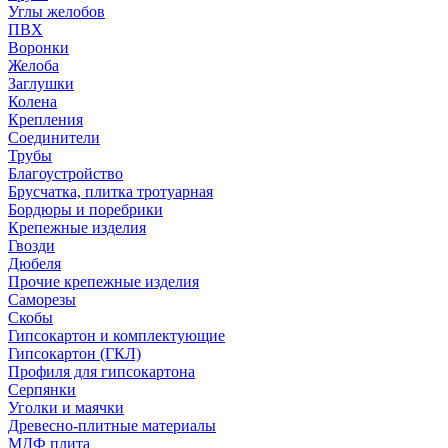
Углы желобов
ПВХ
Воронки
Желоба
Заглушки
Колена
Крепления
Соединители
Трубы
Благоустройство
Брусчатка, плитка тротуарная
Бордюры и поребрики
Крепежные изделия
Гвозди
Дюбеля
Прочие крепежные изделия
Саморезы
Скобы
Гипсокартон и комплектующие
Гипсокартон (ГКЛ)
Профиля для гипсокартона
Серпянки
Уголки и маячки
Древесно-плитные материалы
МДФ плита