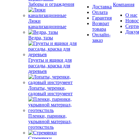
Заборы и ограждения
Компания
Доставка
Оплата
О нас
Гарантия
Новос
Люки
Возврат
Серти
канализационные
товара
Докум
Онлайн-
Ведра, тазы
заказ
Грунты и ящики для
рассады, краска для
деревьев
Лопаты, черенки,
садовый инструмент
Пленки, парники,
укрывной материал,
геотекстиль
Стремянки