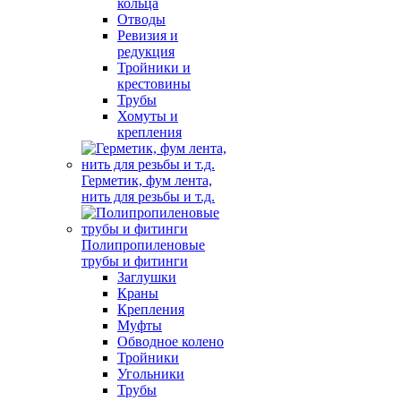
кольца
Отводы
Ревизия и
редукция
Тройники и
крестовины
Трубы
Хомуты и
крепления
Герметик, фум лента,
нить для резьбы и т.д.
Полипропиленовые
трубы и фитинги
Заглушки
Краны
Крепления
Муфты
Обводное колено
Тройники
Угольники
Трубы