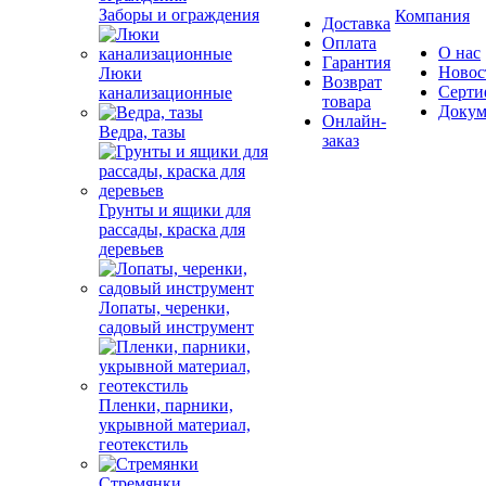
Заборы и ограждения
Компания
Доставка
Оплата
О нас
Гарантия
Новос
Люки
Возврат
Серти
канализационные
товара
Докум
Онлайн-
Ведра, тазы
заказ
Грунты и ящики для
рассады, краска для
деревьев
Лопаты, черенки,
садовый инструмент
Пленки, парники,
укрывной материал,
геотекстиль
Стремянки