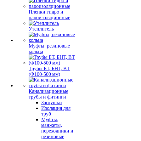
Пленки гидро и
пароизоляционные
Утеплитель
Муфты, резиновые
кольца
Трубы БТ, БНТ, ВТ
(Ф100-500 мм)
Канализационные
трубы и фитинги
Заглушки
Изоляция для
труб
Муфты,
манжеты,
переходники и
резиновые