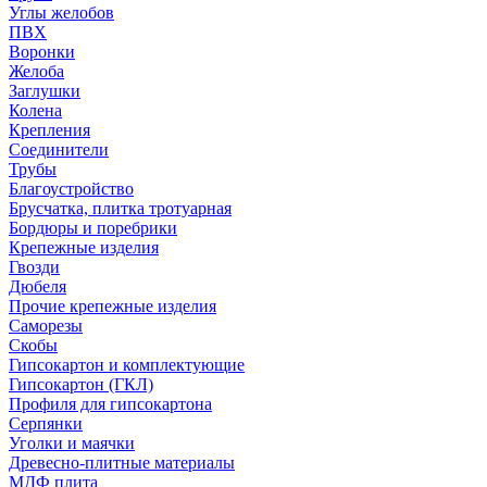
Углы желобов
ПВХ
Воронки
Желоба
Заглушки
Колена
Крепления
Соединители
Трубы
Благоустройство
Брусчатка, плитка тротуарная
Бордюры и поребрики
Крепежные изделия
Гвозди
Дюбеля
Прочие крепежные изделия
Саморезы
Скобы
Гипсокартон и комплектующие
Гипсокартон (ГКЛ)
Профиля для гипсокартона
Серпянки
Уголки и маячки
Древесно-плитные материалы
МДФ плита