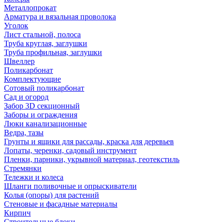
Металлопрокат
Арматура и вязальная проволока
Уголок
Лист стальной, полоса
Труба круглая, заглушки
Труба профильная, заглушки
Швеллер
Поликарбонат
Комплектующие
Сотовый поликарбонат
Сад и огород
Забор 3D секционный
Заборы и ограждения
Люки канализационные
Ведра, тазы
Грунты и ящики для рассады, краска для деревьев
Лопаты, черенки, садовый инструмент
Пленки, парники, укрывной материал, геотекстиль
Стремянки
Тележки и колеса
Шланги поливочные и опрыскиватели
Колья (опоры) для растений
Стеновые и фасадные материалы
Кирпич
Строительные блоки