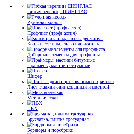
Гибкая черепица ШИНГЛАС
Рулонная кровля
Профлист (профнастил)
Коньки, отливы, снегозадержатель
Доборные элементы для профлиста
Праймеры, мастики битумные
Шифер
Лист гладкий оцинкованный и цветной
Металлическая
ПВХ
Брусчатка, плитка тротуарная
Бордюры и поребрики