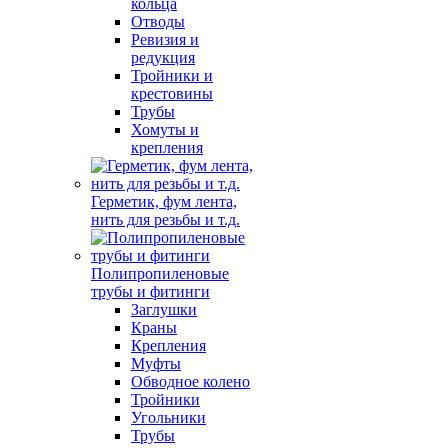
кольца
Отводы
Ревизия и
редукция
Тройники и
крестовины
Трубы
Хомуты и
крепления
Герметик, фум лента,
нить для резьбы и т.д.
Полипропиленовые
трубы и фитинги
Заглушки
Краны
Крепления
Муфты
Обводное колено
Тройники
Угольники
Трубы