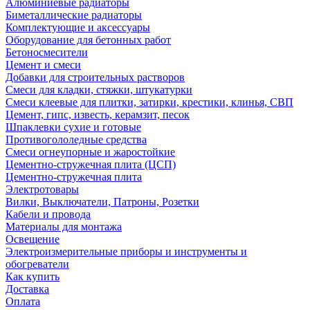
Алюминиевые радиаторы
Биметаллические радиаторы
Комплектующие и аксессуары
Оборудование для бетонных работ
Бетоносмесители
Цемент и смеси
Добавки для строительных растворов
Смеси для кладки, стяжки, штукатурки
Смеси клеевые для плитки, затирки, крестики, клинья, СВП
Цемент, гипс, известь, керамзит, песок
Шпаклевки сухие и готовые
Противогололедные средства
Смеси огнеупорные и жаростойкие
Цементно-стружечная плита (ЦСП)
Цементно-стружечная плита
Электротовары
Вилки, Выключатели, Патроны, Розетки
Кабели и провода
Материалы для монтажа
Освещение
Электроизмерительные приборы и инструменты и
обогреватели
Как купить
Доставка
Оплата