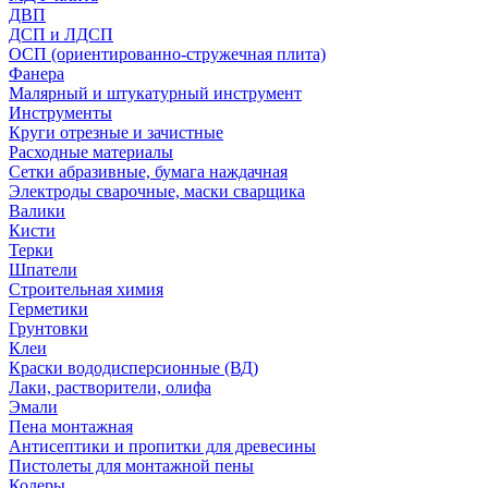
ДВП
ДСП и ЛДСП
ОСП (ориентированно-стружечная плита)
Фанера
Малярный и штукатурный инструмент
Инструменты
Круги отрезные и зачистные
Расходные материалы
Сетки абразивные, бумага наждачная
Электроды сварочные, маски сварщика
Валики
Кисти
Терки
Шпатели
Строительная химия
Герметики
Грунтовки
Клеи
Краски вододисперсионные (ВД)
Лаки, растворители, олифа
Эмали
Пена монтажная
Антисептики и пропитки для древесины
Пистолеты для монтажной пены
Колеры