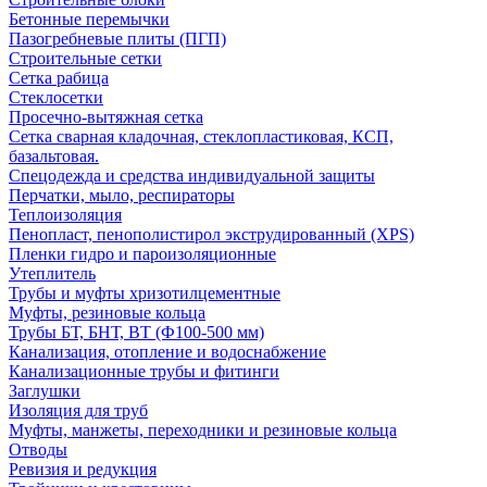
Бетонные перемычки
Пазогребневые плиты (ПГП)
Строительные сетки
Сетка рабица
Стеклосетки
Просечно-вытяжная сетка
Сетка сварная кладочная, стеклопластиковая, КСП,
базальтовая.
Спецодежда и средства индивидуальной защиты
Перчатки, мыло, респираторы
Теплоизоляция
Пенопласт, пенополистирол экструдированный (XPS)
Пленки гидро и пароизоляционные
Утеплитель
Трубы и муфты хризотилцементные
Муфты, резиновые кольца
Трубы БТ, БНТ, ВТ (Ф100-500 мм)
Канализация, отопление и водоснабжение
Канализационные трубы и фитинги
Заглушки
Изоляция для труб
Муфты, манжеты, переходники и резиновые кольца
Отводы
Ревизия и редукция